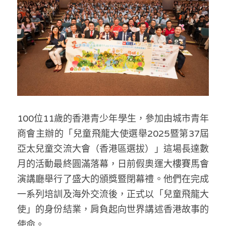
反華推手你要知
KOL 專欄
反華推手懶人包
民主派騙案十式
絕密法庭檔案
林淑芳專欄
反華推手起底
屈穎妍專欄
生活
醫院口岸爆炸案
美西霸凌內幕
朱庭萱專欄
屠龍小隊案
關於我們
吃喝玩指南
100位11歲的香港青少年學生，參加由城市青年
商會主辦的「兒童飛龍大使選舉2025暨第37屆
美西極權主義
莫綺琪專欄
黎智英案審訊
休閒好介紹
人才招聘
搜索
亞太兒童交流大會（香港區選拔）」這場長達數
真相直擊
黃萬成專欄
支聯會案
親子
投稿熱線
月的活動最終圓滿落幕，日前假奧運大樓賽馬會
繁體中文
演講廳舉行了盛大的頒獎暨閉幕禮。他們在完成
極端暴恐實錄
招國偉專欄
35+顛覆案
花生仔漫畫週記
商戶合作
繁體中文
一系列培訓及海外交流後，正式以「兒童飛龍大
高松傑專欄
使」的身份結業，肩負起向世界講述香港故事的
支持讚助
English
使命。