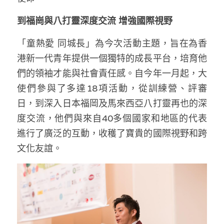
林伯強專欄
條款及細則
到福崗與八打靈深度交流 增強國際視野
馮煒光專欄
關於我們
「童熱愛 同城長」為今次活動主題，旨在為香
趙處機專欄
港新一代青年提供一個獨特的成長平台，培育他
們的領袖才能與社會責任感。自今年一月起，大
KOL 精選
使們參與了多達18項活動，從訓練營、評審
大衛sir專欄
日，到深入日本福岡及馬來西亞八打靈再也的深
度交流，他們與來自40多個國家和地區的代表
曾子晴 - 晴深直說
進行了廣泛的互動，收穫了寶貴的國際視野和跨
龔靜儀大律師專欄
文化友誼。
陳貴春大律師專欄
陳子遷律師專欄
羅浚軒專欄