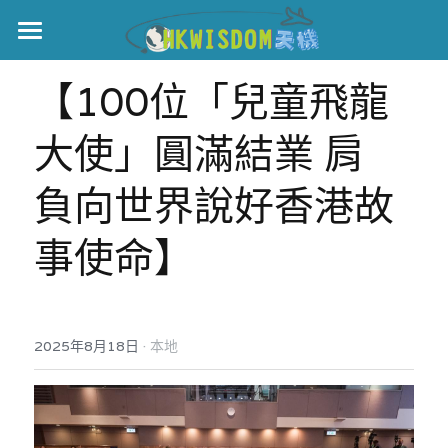
主頁
【100位「兒童飛龍
世界盃
大使」圓滿結業 肩
伊美戰爭
負向世界說好香港故
黎智英案
事使命】
宏福火災
正本清源•黎智英案
美西媒體謊言實錄
港聞
宏福‧革新
·
2025年8月18日
宏福苑聽證會
本地
中國
宏福火災正視聽
國際
記錄．宏福苑火災
娛樂