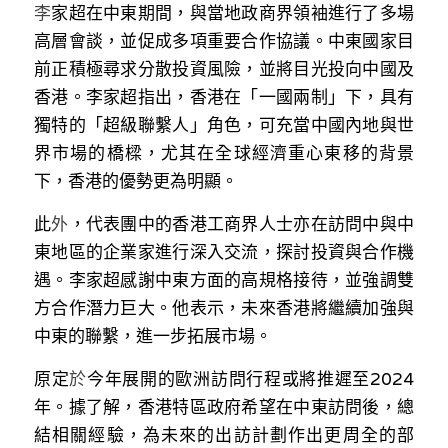
林伯強專欄
李
家超在中東期間，與當地政商界領袖進行了多場
條款及細則
高層會談，並促成多項重要合作協議。中東國家目
馮煒光專欄
關於我們
前正積極尋求分散投資風險，並將目光投向中國及
香港。李家超指出，香港在「一國兩制」下，具有
趙處機專欄
獨特的「超級聯繫人」角色，可充當中國內地與世
KOL 精選
界市場的橋樑，尤其在全球經濟重心東移的背景
下，香港的優勢更為明顯。
大衛sir專欄
此
外
，代表團中的香港工商界人士亦在訪問中與中
曾子晴 - 晴深直說
東地區的企業家進行深入交流，探討投資與合作機
遇。李家超感謝中東方面的高規格接待，並強調雙
龔靜儀大律師專欄
方合作潛力巨大。他表示，未來香港將繼續加強與
陳貴春大律師專欄
中東的聯繫，進一步拓展市場。
陳子遷律師專欄
原定
於
今年展開的歐洲訪問行程或將推遲至2024
年。據了解，香港特區政府希望在中東訪問後，總
羅浚軒專欄
結相關經驗，為未來的出訪計劃作出更周全的部