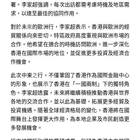
署。李家超強調，每次出訪都需考慮時機及地區需
溫志倫專欄
求，以達至最佳的協同作用。  
汪明欣專欄
對於未
來
的歐洲行，李家超表示，香港與歐洲的經
貿關係向來密切，特區政府高度重視與歐洲市場的
張美雄專欄
合作。他希望在適合的時機訪問歐洲，進一步深化
莊豪鋒專欄
香港在國際市場的地位，並促進更多投資及經濟合
作機會。
香港科技專上書院｜專欄
此次中東
之
行，不僅鞏固了香港作為國際金融中心
的形象，也展示了香港在「一國兩制」下的獨特角
色。李家超透露，未來將繼續積極推動香港與世界
各地的交流合作，並以此為基礎，拓展更多經貿及
投資機遇。隨著全球經濟格局的變化，香港將在國
際舞台上發揮更大作用，為本地企業及市民創造更
多發展機會。