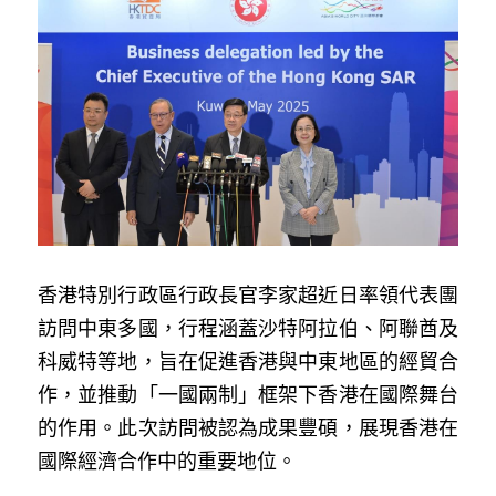
反華推手你要知
KOL 專欄
反華推手懶人包
民主派騙案十式
絕密法庭檔案
林淑芳專欄
反華推手起底
屈穎妍專欄
生活
醫院口岸爆炸案
美西霸凌內幕
朱庭萱專欄
屠龍小隊案
關於我們
吃喝玩指南
香港特別行政區行政長官李家超近日率領代表團
美西極權主義
莫綺琪專欄
黎智英案審訊
休閒好介紹
人才招聘
搜索
訪問中東多國，行程涵蓋沙特阿拉伯、阿聯酋及
真相直擊
黃萬成專欄
支聯會案
親子
投稿熱線
繁體中文
科威特等地，旨在促進香港與中東地區的經貿合
作，並推動「一國兩制」框架下香港在國際舞台
極端暴恐實錄
招國偉專欄
35+顛覆案
花生仔漫畫週記
商戶合作
繁體中文
的作用。此次訪問被認為成果豐碩，展現香港在
高松傑專欄
支持讚助
國際經濟合作中的重要地位。
English