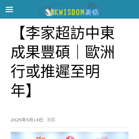
主頁
【李家超訪中東
世界盃
成果豐碩｜歐洲
伊美戰爭
黎智英案
行或推遲至明
宏福火災
正本清源•黎智英案
年】
美西媒體謊言實錄
港聞
宏福‧革新
宏福苑聽證會
中國
·
2025年5月14日
港聞
宏福火災正視聽
國際
記錄．宏福苑火災
娛樂