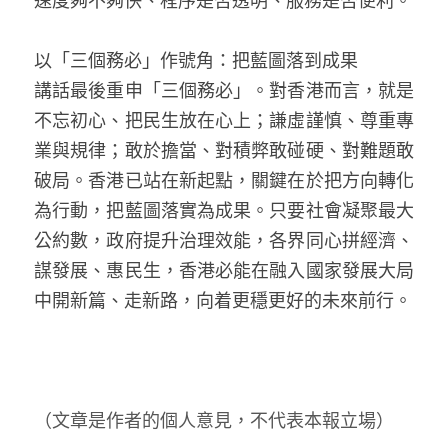
速度夠不夠快、程序是否透明、服務是否便利。
以「三個務必」作號角：把藍圖落到成果  
講話最後重申「三個務必」。對香港而言，就是
不忘初心、把民生放在心上；謙虛謹慎、尊重專
業與規律；敢於擔當、對積弊敢碰硬、對難題敢
破局。香港已站在新起點，關鍵在於把方向轉化
為行動，把藍圖落實為成果。只要社會凝聚最大
公約數，政府提升治理效能，各界同心拼經濟、
謀發展、惠民生，香港必能在融入國家發展大局
中開新篇、走新路，向着更穩更好的未來前行。
（文章是作者的個人意見，不代表本報立場）