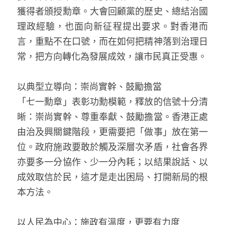
林伯強專欄
條款及細則
獲得者頒授勳章。大會回顧黨的歷史、總結治國
理政經驗，也面向新征程提出要求。對香港而
馮煒光專欄
關於我們
言，重點不在口號，而在如何把精神落到治理日
趙處機專欄
常，把方向轉化為發展成效，讓市民真正受惠。
KOL 精選
以典型立導向：崇尚實幹、鼓勵擔當  
大衛sir專欄
「七一勳章」表彰功勳模範，釋放的信號十分清
晰：崇尚實幹、尊重奉獻、鼓勵擔當。香港正處
曾子晴 - 晴深直說
由治及興關鍵階段，更需要把「做事」放在第一
龔靜儀大律師專欄
位。政府施政要敢於觸及深層次矛盾，社會各界
亦要多一分協作、少一分內耗；以結果說話、以
陳貴春大律師專欄
成效取信於民，這才是走出困局、打開新局的根
陳子遷律師專欄
本方法。
羅浚軒專欄
以人民為中心：施政有溫度，更要有力度  