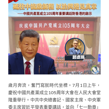
反華推手你要知
KOL 專欄
反華推手懶人包
民主派騙案十式
絕密法庭檔案
林淑芳專欄
反華推手起底
屈穎妍專欄
生活
醫院口岸爆炸案
美西霸凌內幕
朱庭萱專欄
屠龍小隊案
關於我們
吃喝玩指南
美西極權主義
莫綺琪專欄
黎智英案審訊
休閒好介紹
人才招聘
搜索
真相直擊
黃萬成專欄
支聯會案
親子
投稿熱線
繁體中文
歲月奔流，奮鬥寫就時代坐標。7月1日上午，
極端暴恐實錄
招國偉專欄
35+顛覆案
花生仔漫畫週記
商戶合作
繁體中文
慶祝中國共產黨成立105周年大會在人民大會堂
隆重舉行。中共中央總書記、國家主席、中央軍
高松傑專欄
支持讚助
English
委主席習近平發表重要講話，並向「七一勳章」