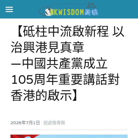
主頁
【砥柱中流啟新程 以
世界盃
治興港見真章  
伊美戰爭
—中國共產黨成立
黎智英案
105周年重要講話對
宏福火災
正本清源•黎智英案
香港的啟示】
美西媒體謊言實錄
港聞
宏福‧革新
宏福苑聽證會
中國
宏福火災正視聽
國際
·
2026年7月1日
趙處機專欄
記錄．宏福苑火災
娛樂