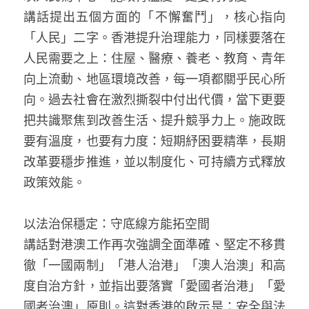
溫志倫專欄
講話提出五個方面的「不懈奮鬥」，核心指向
「人民」二字。香港提升治理能力，同樣要落在
汪明欣專欄
人民需要之上：住屋、醫療、養老、教育、青年
向上流動、地區環境改善，每一項都關乎民心所
張美雄專欄
向。過去社會在激烈撕裂中付出代價，當下更要
莊豪鋒專欄
把共識聚焦到改善生活、提升競爭力上。施政既
要有溫度，也要有力度：短期紓困要精準，長期
香港科技專上書院｜專欄
改革要穩步推進，並以制度化、可持續方式釋放
政策效能。
以法治保穩定：守底線方能拓空間  
講話對港澳工作再次強調全面準確、堅定不移貫
徹「一國兩制」「港人治港」「澳人治澳」和高
度自治方針，並指出要落實「愛國者治港」「愛
國者治澳」原則。這對香港的啟示是：安全與法