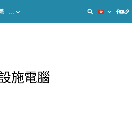
樂
…
設施電腦
】