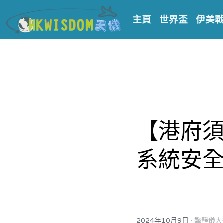
主頁
世界盃
伊美
【
港府
系統安全
·
2024年10月9日
龔靜儀大