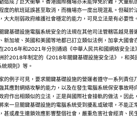
動造成了巨大衝擊。香港國際機場亦未能倖免於難，大量航
程度的航班延誤甚至取消，而機場亦一度出現混亂。但礙於
，大大削弱政府維護社會穩定的能力，可見立法是有必要性
關鍵基礎設施電腦系統安全的法規在其他司法管轄區越見普
、新加坡、英國和美國等地都已訂立類似法例，加拿大國會
在2016年和2021年分別通過《中華人民共和國網絡安全
於2018年制定的《2018年關鍵基礎設施安全法》，和英國
系統規則》等。
家的例子可見，要求關鍵基礎設施的營運者遵守一系列責任
強其應對網絡攻擊的能力，以及在發生電腦系統保安事故時
政府作出相類似的立法，正是與國際社會接軌的做法。因此
將來一旦關鍵基礎設施的電腦系統受到擾亂或破壞，不能正
，甚或產生連鎖效應影響整個社會，嚴重危害社會經濟、民