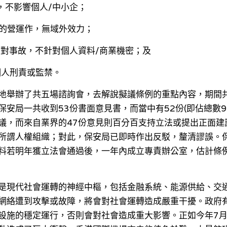
構，不影響個人/中小企；
事處的營運作，無域外效力；
估及應對事故，不針對個人資料/商業機密；及
無個人刑責或監禁。
地舉辦了共五場諮詢會，去解說擬議條例的重點內容，期間共有
安局一共收到53份書面意見書，而當中有52份(即佔總數98
議，而來自業界的47份意見則百分百支持立法或提出正面建
所謂人權組織；對此，保安局已即時作出反駁，釐清謬誤。
料若明年獲立法會通過後，一年內成立專責辦公室，估計條例
是現代社會運轉的神經中樞，包括金融系統、能源供給、交
網絡遭到攻擊或故障，將會對社會運轉造成嚴重干擾。政府
設施的穩定運行，否則會對社會造成重大影響。正如今年7月微軟