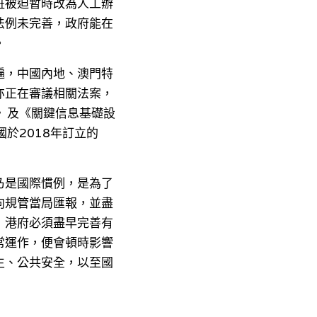
班被迫暫時改為人工辦
法例未完善，政府能在
。
遍，中國內地、澳門特
亦正在審議相關法案，
法》及《關鍵信息基礎設
於2018年訂立的
乃是國際慣例，是為了
向規管當局匯報，並盡
，港府必須盡早完善有
常運作，便會頓時影響
生、公共安全，以至國