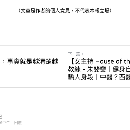
（文章是作者的個人意見，不代表本報立場）
下一篇
彰，事實就是越清楚越
【女主持 House of th
教練 - 朱斐斐｜健
驕人身段｜中醫？西醫.
記
06中午
·
回覆