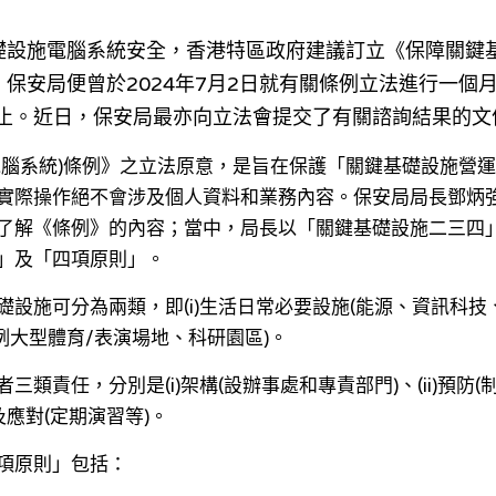
礎設施電腦系統安全，香港特區政府建議訂立《保障關鍵
保安局便曾於2024年7月2日就有關條例立法進行一個
月 1 日止。近日，保安局最亦向立法會提交了有關諮詢結果的
電腦系統)條例》之立法原意，是旨在保護「關鍵基礎設施營運
實際操作絕不會涉及個人資料和業務內容。保安局局長鄧炳
了解《條例》的內容；當中，局長以「關鍵基礎設施二三四
」及「四項原則」。
設施可分為兩類，即(i)生活日常必要設施(能源、資訊科技、銀
例大型體育/表演場地、科研園區)。
三類責任，分別是(i)架構(設辦事處和專責部門)、(ii)預防
報及應對(定期演習等)。
項原則」包括：