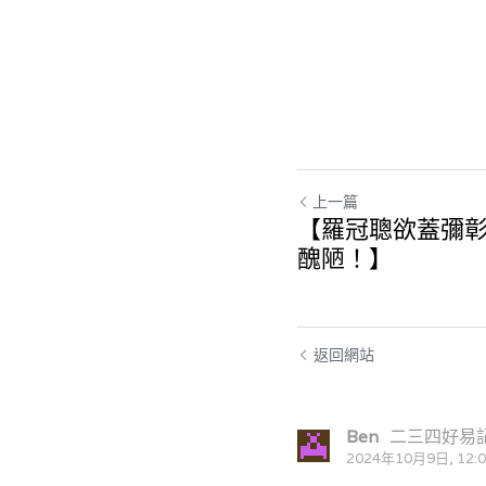
上一篇
【羅冠聰欲蓋彌
醜陋！】
返回網站
Ben
二三四好易
2024年10月9日, 12: