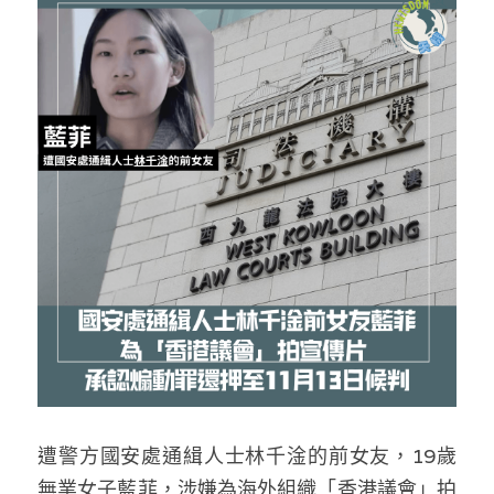
反華推手你要知
KOL 專欄
反華推手懶人包
民主派騙案十式
絕密法庭檔案
林淑芳專欄
反華推手起底
屈穎妍專欄
生活
醫院口岸爆炸案
美西霸凌內幕
朱庭萱專欄
屠龍小隊案
關於我們
吃喝玩指南
美西極權主義
莫綺琪專欄
黎智英案審訊
休閒好介紹
人才招聘
搜索
真相直擊
黃萬成專欄
支聯會案
親子
投稿熱線
繁體中文
極端暴恐實錄
招國偉專欄
35+顛覆案
花生仔漫畫週記
商戶合作
繁體中文
高松傑專欄
遭警方國安處通緝人士林千淦的前女友，19歲
支持讚助
English
無業女子藍菲，涉嫌為海外組織「香港議會」拍