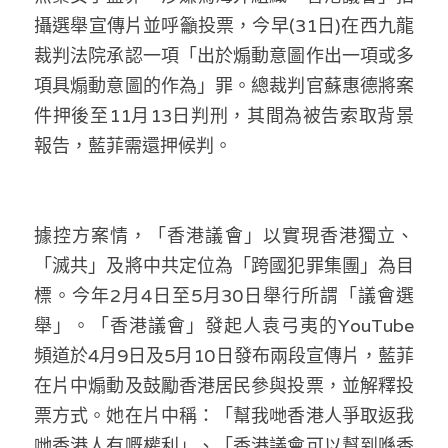
林伯強專欄
條款及細則
攝選舉宣傳片並呼籲投票，今早(31日)在西九龍
裁判法院承認一項「出於煽動意圖作出一項或多
馮煒光專欄
關於我們
項具煽動意圖的作為」罪。總裁判官蘇惠德將案
趙處機專欄
件押後至11月13日判刑，其間為被告索取背景
報告，藍菲需還押候判。
KOL 精選
大衛sir專欄
據控方案情，「香港議會」以實現香港獨立、
曾子晴 - 晴深直說
「滅共」及將中共定位為「跨國犯罪集團」為目
龔靜儀大律師專欄
標。今年2月4日至5月30日舉行所謂「議會選
舉」。「香港議會」發起人袁弓夷的YouTube
陳貴春大律師專欄
頻道於4月9日及5月10日發布兩段宣傳片，藍菲
陳子遷律師專欄
在片中煽動及鼓勵香港居民參與投票，並解釋投
票方式。她在片中稱：「幫我哋香港人爭取返我
羅浚軒專欄
哋香港人有嘅權利」、「香港議會可以幫到喺香