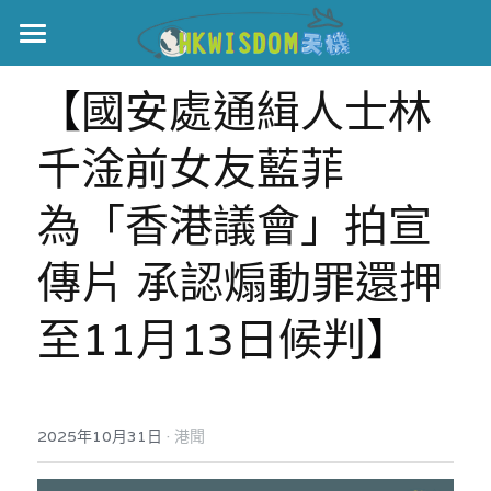
主頁
【
國安處通緝人士林
世界盃
千淦前女友藍菲
伊美戰爭
為「香港議會」拍宣
黎智英案
傳片 承認煽動罪還押
宏福火災
正本清源•黎智英案
至11月13日候判
】
美西媒體謊言實錄
港聞
宏福‧革新
宏福苑聽證會
中國
宏福火災正視聽
國際
·
2025年10月31日
港聞
記錄．宏福苑火災
娛樂