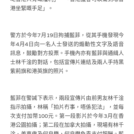
溫志倫專欄
港坐緊嘅手足」。
汪明欣專欄
張美雄專欄
警方於今年7月19日拘捕藍菲，從其手機發現今
年4月4日向一名人士發送的煽動性文字及語音
莊豪鋒專欄
訊息，鼓勵對方投票。手機內亦有藍菲與通緝人
香港科技專上書院｜專欄
士林千淦的對話，包括宣傳片連結及兩人手持黑
紫荊旗和港英旗的照片。
藍菲在警誡下表示，兩段宣傳片由前男友林千淦
指示拍攝，林稱「拍片冇事，唔係犯法」，並每
次支付加幣100元。第一段影片於今年3月在香
港公園拍攝；第二段在加拿大拍攝，現場有林千
淦、姜嘉偉及何良懋，何良懋負責支付報酬。藍