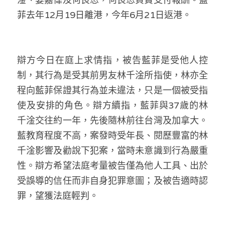
菲去年12月19日離港，今年6月21日返港。
辯方今日在庭上求情指，被告藍菲是受他人控
制，其行為是受其前男友林千淦所指使，林亦全
程向藍菲保證其行為並未違法，只是一個被受指
使及安排的角色。辯方續指，藍菲與37歲的林
千淦交往約一年，先後隨林前往台灣及加拿大。
藍教育程度不高，案發時受年長、閱歷豐富的林
千淦影響及勸說下犯案，當時未意識到行為嚴重
性。辯方希望法庭考量被告僅為他人工具、出於
受誤導的信任而非自身犯罪意圖；及被告適時認
罪，望獲法庭輕判。