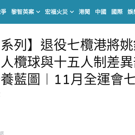
戰爭
黎智英案
宏福火災
港聞
中國
國際
娛
會系列】退役七欖港將姚
七人欖球與十五人制差異
養藍圖︱11月全運會
瞻
精選