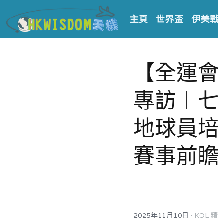
主頁
世界盃
伊美
【全運
專訪︱
地球員培
賽事前
·
2025年11月10日
KOL 