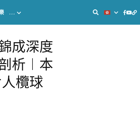
樂
…
錦成深度
剖析︱本
七人欖球