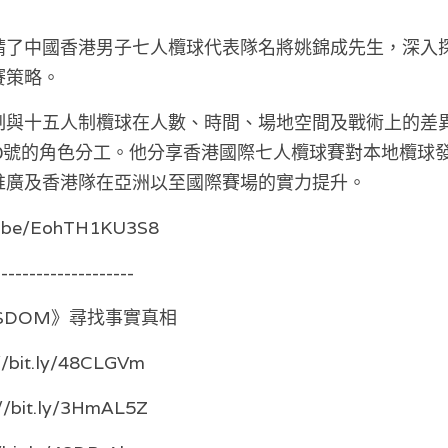
請了中國香港男子七人欖球代表隊名將姚錦成先生，深入
賽策略。
制與十五人制欖球在人數、時間、場地空間及戰術上的差
10號的角色分工。他分享香港國際七人欖球賽對本地欖球
推廣及香港隊在亞洲以至國際賽場的實力提升。
u.be/EohTH1KU3S8
--------------------
WISDOM》尋找事實真相
://bit.ly/48CLGVm
s://bit.ly/3HmAL5Z