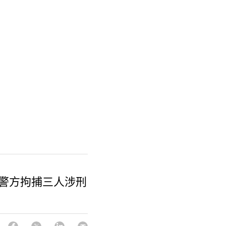
｜警方拘捕三人涉刑