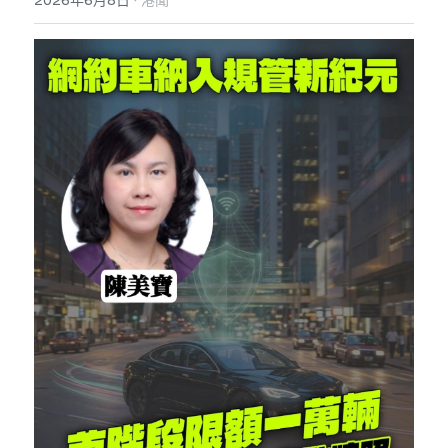
2026年6月8日
港聞
反華推手你要知
KOL 專欄
反華推手懶人包
民主派騙案十式
絕密法庭檔案
林淑芳專欄
反華推手起底
屈穎妍專欄
生活
醫院口岸爆炸案
美西霸凌內幕
朱庭萱專欄
屠龍小隊案
關於我們
吃喝玩指南
美西極權主義
莫綺琪專欄
黎智英案審訊
休閒好介紹
人才招聘
搜索
真相直擊
黃萬成專欄
支聯會案
親子
投稿熱線
繁體中文
極端暴恐實錄
招國偉專欄
35+顛覆案
花生仔漫畫週記
商戶合作
繁體中文
高松傑專欄
支持讚助
English