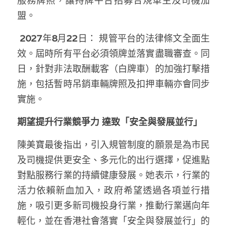
服務牌照，讓持牌平台招募合規車主及司機加
盟。
2027
年
8
月
22
日： 規管平台的法律條文全面生
效。屆時所有平台必須領牌並落實盡職審查。同
日，針對非法取酬載客（白牌車）的加強打擊措
施，包括暫時吊銷車輛牌照及扣押車輛亦會同步
實施。
期望提升行業競爭力 達致「安全與發展並行」
陳美寶最後指出，引入規管制度的願景是為市民
及司機提供更安全、多元化的出行選擇，促進點
對點服務行業的持續健康發展。她表示，行業的
活力依賴新血加入，政府希望透過各項並行措
施，吸引更多新司機投身行業，推動行業邁向年
輕化，並在香港社會落實「安全與發展並行」的