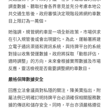
溫志倫專欄
調查數據、聽取社會各界意見並充分考慮本地公
共交通生態後，政府審慎決定現階段將網約車數
汪明欣專欄
目上限訂為一萬個。
張美雄專欄
她強調，規管網約車是一項全新政策，市場供求
莊豪鋒專欄
在引入規管後或會出現變化。為此，運輸署將建
立電子通訊渠道和資訊系統，與持牌平台的系統
香港科技專上書院｜專欄
對接以收集營運數據。政府將採取「動態評估，
適時調整」的方向，未來會根據實際數據及市場
反應，靈活檢視是否需要調整網約車數目。
嚴格保障數據安全
回應立法會議員對私隱的關注，陳美寶指出，附
屬法例已明確訂明持牌平台必須確保相關服務數
據的傳送和儲存安全。同時，平台亦須嚴格遵從