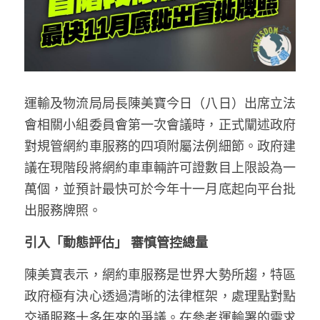
林伯強專欄
條款及細則
馮煒光專欄
關於我們
趙處機專欄
運輸及物流局局長陳美寶今日（八日）出席立法
KOL 精選
會相關小組委員會第一次會議時，正式闡述政府
大衛sir專欄
對規管網約車服務的四項附屬法例細節。政府建
議在現階段將網約車車輛許可證數目上限設為一
曾子晴 - 晴深直說
萬個，並預計最快可於今年十一月底起向平台批
龔靜儀大律師專欄
出服務牌照。
陳貴春大律師專欄
引入「動態評估」 審慎管控總量
陳子遷律師專欄
陳美寶表示，網約車服務是世界大勢所趨，特區
政府極有決心透過清晰的法律框架，處理點對點
羅浚軒專欄
交通服務十多年來的爭議。在參考運輸署的需求