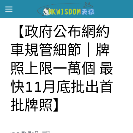
主頁
【政府公布網約
世界盃
車規管細節｜牌
伊美戰爭
黎智英案
照上限一萬個 最
宏福火災
正本清源•黎智英案
快11月底批出首
美西媒體謊言實錄
港聞
宏福‧革新
批牌照】
宏福苑聽證會
中國
宏福火災正視聽
國際
記錄．宏福苑火災
娛樂
·