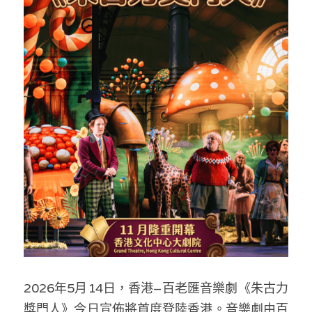
反華推手你要知
KOL 專欄
反華推手懶人包
民主派騙案十式
絕密法庭檔案
林淑芳專欄
反華推手起底
屈穎妍專欄
生活
醫院口岸爆炸案
美西霸凌內幕
朱庭萱專欄
屠龍小隊案
關於我們
吃喝玩指南
美西極權主義
莫綺琪專欄
黎智英案審訊
休閒好介紹
人才招聘
搜索
真相直擊
黃萬成專欄
支聯會案
親子
投稿熱線
繁體中文
極端暴恐實錄
招國偉專欄
35+顛覆案
花生仔漫畫週記
商戶合作
繁體中文
高松傑專欄
2026年5月14日，香港–百老匯音樂劇《朱古力
支持讚助
English
獎門人》今日宣佈將首度登陸香港。音樂劇由百