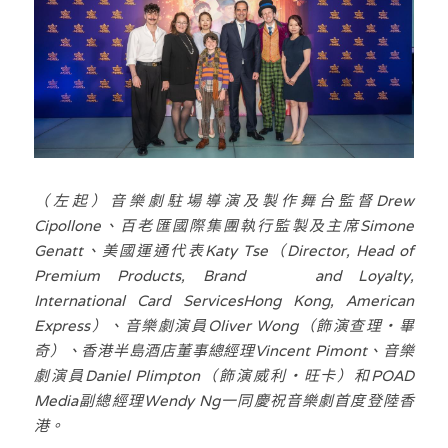
（左起）音樂劇駐場導演及製作舞台監督Drew 
Cipollone、百老匯國際集團執行監製及主席Simone 
Genatt、美國運通代表Katy Tse（Director, Head of 
Premium Products, Brand    and Loyalty, 
International Card ServicesHong Kong, American 
Express）、音樂劇演員Oliver Wong（飾演查理・畢
奇）、香港半島酒店董事總經理Vincent Pimont、音樂
劇演員Daniel Plimpton（飾演威利・旺卡）和POAD 
Media副總經理Wendy Ng一同慶祝音樂劇首度登陸香
港。