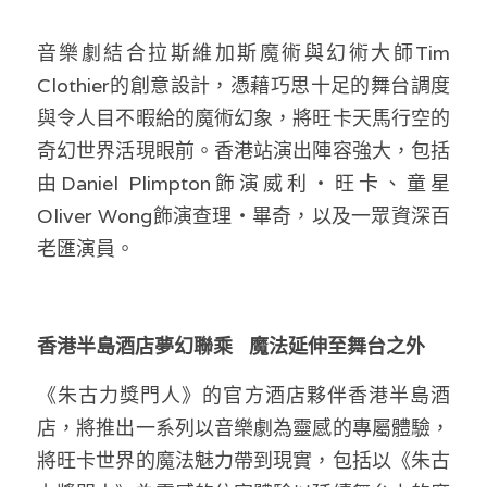
音樂劇結合拉斯維加斯魔術與幻術大師Tim 
Clothier的創意設計，憑藉巧思十足的舞台調度
與令人目不暇給的魔術幻象，將旺卡天馬行空的
奇幻世界活現眼前。香港站演出陣容強大，包括
由Daniel Plimpton飾演威利・旺卡、童星
Oliver Wong飾演查理・畢奇，以及一眾資深百
老匯演員。 
香港半島酒店夢幻聯乘   魔法延伸至舞台之外
《朱古力獎門人》的官方酒店夥伴香港半島酒
店，將推出一系列以音樂劇為靈感的專屬體驗，
將旺卡世界的魔法魅力帶到現實，包括以《朱古