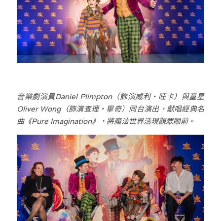
音樂劇演員Daniel Plimpton（飾演威利・旺卡）與童星
Oliver Wong（飾演查理・畢奇）同台演出，獻唱經典名
曲《Pure Imagination》，將魔法世界活現觀眾眼前。 