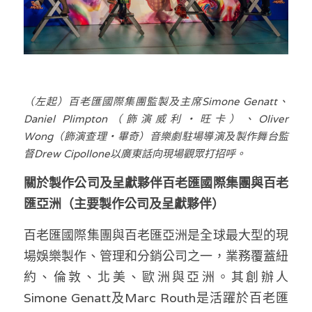
（左起）百老匯國際集團監製及主席Simone Genatt、
Daniel Plimpton（飾演威利・旺卡）、Oliver 
Wong（飾演查理・畢奇）音樂劇駐場導演及製作舞台監
督Drew Cipollone以廣東話向現場觀眾打招呼。
關於製作公司及呈獻夥伴百老匯國際集團與百老
匯亞洲（主要製作公司及呈獻夥伴） 
百老匯國際集團與百老匯亞洲是全球最大型的現
場娛樂製作、管理和分銷公司之一，業務覆蓋紐
約、倫敦、北美、歐洲與亞洲。其創辦人
Simone Genatt及Marc Routh是活躍於百老匯