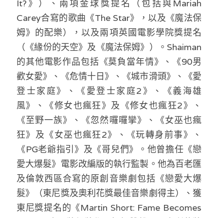
It?》）、兩項金球獎提名（包括與Mariah 
Carey合寫的歌曲《The Star》，以及《魔法保
姆》的配樂），以及兩項英國電影學院獎提名
（《緣份的天空》及《魔法保姆》）。Shaiman
的其他電影作品包括《莫負當年情》、《90男
歡女愛》、《危情十日》、《城市滑頭》、《愛
登士家庭》、《愛登士家庭2》、《義海雄
風》、《修女也瘋狂》及《修女也瘋狂2》、
《至野一族》、《忽然囉囉攣》、《女巫也瘋
狂》及《女巫也瘋狂2》、《玩轉身前事》、
《PG老爺指引》及《哥兒們》。他曾擔任《戀
愛大爆髮》電影改編版的執行監製。他為百老匯
及倫敦西區合寫的原創音樂劇包括《戀愛大爆
髮》（東尼獎及奧利花獎最佳音樂劇得主）、獲
東尼獎提名的《Martin Short: Fame Becomes 