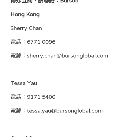
傳媒查詢，請聯絡：Burson 
Hong Kong
Sherry Chan 
電話：6771 0096 
電郵：sherry.chan@bursonglobal.com 
Tessa Yau 
電話：9171 5400 
電郵：tessa.yau@bursonglobal.com 