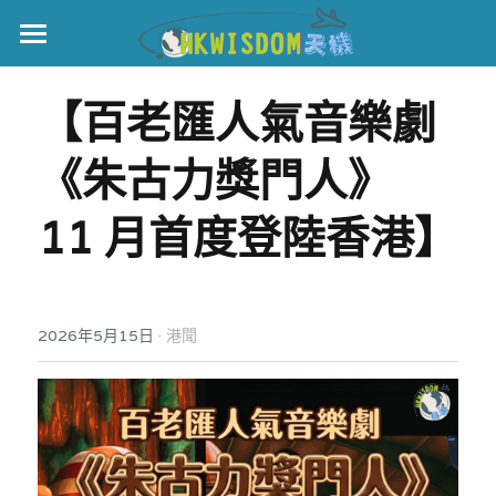
主頁
【百老匯人氣音樂劇
世界盃
《朱古力獎門人》  
伊美戰爭
11 月首度登陸香港】
黎智英案
宏福火災
正本清源•黎智英案
美西媒體謊言實錄
港聞
宏福‧革新
·
2026年5月15日
港聞
宏福苑聽證會
中國
宏福火災正視聽
國際
記錄．宏福苑火災
娛樂