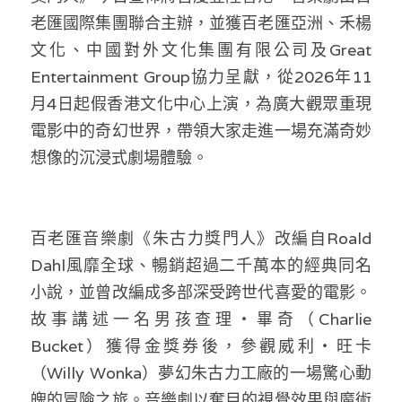
林伯強專欄
條款及細則
老匯國際集團聯合主辦，並獲百老匯亞洲、禾楊
文化、中國對外文化集團有限公司及Great 
馮煒光專欄
關於我們
Entertainment Group協力呈獻，從2026年11
趙處機專欄
月4日起假香港文化中心上演，為廣大觀眾重現
電影中的奇幻世界，帶領大家走進一場充滿奇妙
KOL 精選
想像的沉浸式劇場體驗。
大衛sir專欄
曾子晴 - 晴深直說
百老匯音樂劇《朱古力獎門人》改編自Roald 
龔靜儀大律師專欄
Dahl風靡全球、暢銷超過二千萬本的經典同名
小說，並曾改編成多部深受跨世代喜愛的電影。
陳貴春大律師專欄
故事講述一名男孩查理・畢奇（Charlie 
陳子遷律師專欄
Bucket）獲得金獎券後，參觀威利・旺卡
（Willy Wonka）夢幻朱古力工廠的一場驚心動
羅浚軒專欄
魄的冒險之旅。音樂劇以奪目的視覺效果與魔術