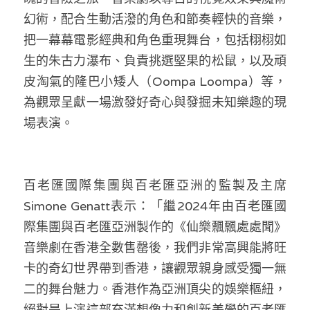
溫志倫專欄
幻術，配合生動活潑的角色和節奏輕快的音樂，
把一幕幕電影經典和角色重現舞台，包括栩栩如
汪明欣專欄
生的朱古力瀑布、負責挑選堅果的松鼠，以及頑
張美雄專欄
皮淘氣的隆巴小矮人（Oompa Loompa）等，
為觀眾呈獻一場激發好奇心與發掘未知樂趣的現
莊豪鋒專欄
場表演。
香港科技專上書院｜專欄
百老匯國際集團與百老匯亞洲的監製及主席
Simone Genatt表示：「繼2024年由百老匯國
際集團與百老匯亞洲製作的《仙樂飄飄處處聞》
音樂劇在香港全數售罄後，我們非常高興能將旺
卡的奇幻世界帶到香港，讓觀眾親身感受獨一無
二的舞台魅力。香港作為亞洲頂尖的娛樂樞紐，
絕對是上演這部充滿想像力和創新美學的百老匯