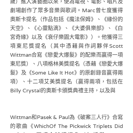
歲）進入演藝圈以來，便為電視、電影、唱片及
劇場創作了眾多音樂與歌詞。Marc曾七度獲得
奧斯卡提名（作品包括《魔法保姆》、《緣份的
天空》、《心靈點滴》、《大婆俱樂部》、《白
宮奇緣》以及《衰仔樂園大電影》）。他獲得三
項東尼獎提名（其中憑藉與作詞夥伴Scott 
Wittman合寫《戀愛大爆髮》的配樂而贏得一項
東尼獎）、八項格林美獎提名（憑藉《戀愛大爆
髮》及《Some Like It Hot》的原創錄音贏得兩
項）、十二項艾美獎提名（贏得兩項，包括在
Billy Crystal的奧斯卡頒獎典禮主持，以及與
Wittman和Pasek & Paul為《破案三人行》合寫
的歌曲《WhichOf The Pickwick Triplets Did 