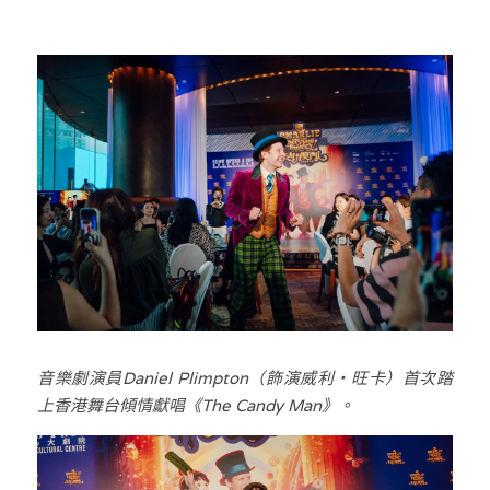
音樂劇演員Daniel Plimpton（飾演威利・旺卡）首次踏
上香港舞台傾情獻唱《The Candy Man》。