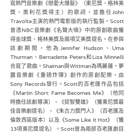
寫熱門音樂劇《戀愛大爆髮》（東尼獎、格林美
獎、奧利花獎得主）的歌詞，並擔任John 
Travolta主演的熱門電影版的執行監製。Scott
曾憑NBC音樂劇《名聲大噪》中的原創歌曲獲
得金球獎、格林美獎及兩項艾美獎提名。在參與
該劇期間，他為Jennifer Hudson、Uma 
Thurman、Bernadette Peters和Liza Minnelli
合寫了歌曲。Shaiman與Wittman為瑪麗蓮・夢
露音樂劇《重磅炸彈》創作的原創配樂，由
Sony Records發行。Scott的百老匯作品包括
《Martin Short: Fame Becomes Me》（他同
時擔任該劇導演）、《捉智雙雄》（獲東尼獎最
佳音樂劇提名）、《朱古力獎門人》（百老匯及
倫敦西區版本）以及《Some Like It Hot》（獲
13項東尼獎提名）。Scott曾為兩部百老匯劇目