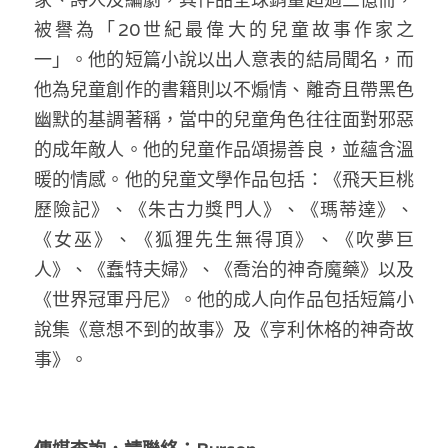
被譽為「20世紀最偉大的兒童故事作家之
一」。他的短篇小說以出人意表的結局聞名，而
他為兒童創作的書籍則以不煽情、離奇且帶黑色
幽默的基調著稱，當中的兒童角色往往面對邪惡
的成年敵人。他的兒童作品頌揚善良，並蘊含溫
暖的情感。他的兒童文學作品包括：《飛天巨桃
歷險記》、《朱古力獎門人》、《瑪蒂達》、
《女巫》、《狐狸先生無得頂》、《吹夢巨
人》、《蠢特夫婦》、《喬治的神奇魔藥》以及
《世界冠軍丹尼》。他的成人向作品包括短篇小
說集《意想不到的故事》及《亨利休格的神奇故
事》。 