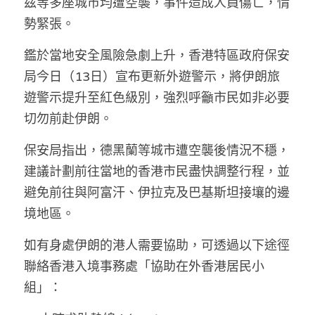
茲等多座城市均遭空襲，事件造成人員傷亡，情
林伯強專欄
條款及細則
勢緊張。
馮煒光專欄
關於我們
鑑於當地安全風險急劇上升，香港特區政府保安
趙處機專欄
局今日（13日）宣布更新外遊警示，將伊朗旅
遊警示提升至紅色級別，強烈呼籲市民如非必要
KOL 精選
切勿前赴伊朗。
大衛sir專欄
保安局指出，德黑蘭等城市遭空襲後情況不穩，
曾子晴 - 晴深直說
建議計劃前往當地的香港市民盡快調整行程，並
避免前往與阿富汗、伊拉克及巴基斯坦接壤的邊
龔靜儀大律師專欄
境地區。
陳貴春大律師專欄
如有身處伊朗的港人需要協助，可透過以下途徑
聯絡香港入境事務處「協助在外香港居民小
陳子遷律師專欄
組」：
羅浚軒專欄