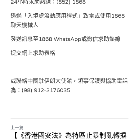
24小時求助熱線：(852) 1868
溫志倫專欄
透過「入境處流動應用程式」致電或使用1868
汪明欣專欄
聊天機械人
張美雄專欄
發送訊息至1868 WhatsApp或微信求助熱線
莊豪鋒專欄
提交網上求助表格
香港科技專上書院｜專欄
或聯絡中國駐伊朗大使館，領事保護與協助電話
為：(98) 912-2176035
上一篇
【《香港國安法》為特區止暴制亂轉捩