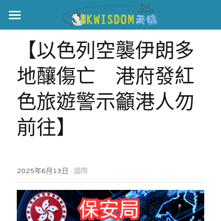
主頁
【以色列空襲伊朗多
世界盃
地釀傷亡　港府發紅
伊美戰爭
色旅遊警示籲港人勿
黎智英案
前往】
宏福火災
正本清源•黎智英案
美西媒體謊言實錄
港聞
宏福‧革新
·
2025年6月13日
宏福苑聽證會
國際
中國
宏福火災正視聽
國際
記錄．宏福苑火災
娛樂