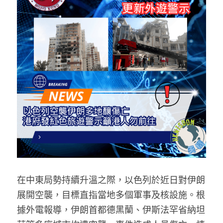
反華推手你要知
KOL 專欄
反華推手懶人包
民主派騙案十式
絕密法庭檔案
林淑芳專欄
反華推手起底
屈穎妍專欄
生活
醫院口岸爆炸案
美西霸凌內幕
朱庭萱專欄
屠龍小隊案
關於我們
吃喝玩指南
美西極權主義
莫綺琪專欄
黎智英案審訊
休閒好介紹
人才招聘
搜索
真相直擊
黃萬成專欄
支聯會案
親子
投稿熱線
繁體中文
在中東局勢持續升溫之際，以色列於近日對伊朗
極端暴恐實錄
招國偉專欄
35+顛覆案
花生仔漫畫週記
商戶合作
繁體中文
展開空襲，目標直指當地多個軍事及核設施。根
高松傑專欄
支持讚助
English
據外電報導，伊朗首都德黑蘭、伊斯法罕省納坦