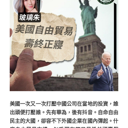
反華推手你要知
KOL 專欄
反華推手懶人包
民主派騙案十式
絕密法庭檔案
林淑芳專欄
反華推手起底
屈穎妍專欄
生活
醫院口岸爆炸案
美西霸凌內幕
朱庭萱專欄
屠龍小隊案
關於我們
吃喝玩指南
美西極權主義
莫綺琪專欄
黎智英案審訊
休閒好介紹
人才招聘
搜索
真相直擊
黃萬成專欄
支聯會案
親子
投稿熱線
繁體中文
美國一次又一次打壓中國公司在當地的投資，誰
極端暴恐實錄
招國偉專欄
35+顛覆案
花生仔漫畫週記
商戶合作
繁體中文
出頭便打壓誰。先有華為，後有抖音。自命自由
高松傑專欄
支持讚助
English
民主的大國，卻容不下外國企業在國內彈起。什