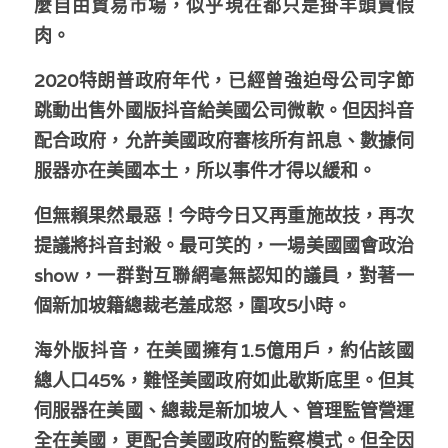
麼自由貿易市場，似乎現在都只是掛羊頭賣假
林伯強專欄
條款及細則
肉。
馮煒光專欄
關於我們
2020特朗普政府年代，已經曾強迫母公司字節
趙處機專欄
跳動出售外國版抖音給美國公司微軟。但因抖音
配合政府，允許美國政府審核所有訊息、數據伺
KOL 精選
服器亦在美國本土，所以事件才得以緩和。
大衛sir專欄
但無賴果然最惡！今時今日又再重施故技，再次
曾子晴 - 晴深直說
提議將抖音封殺。最可笑的，一場美國國會政治
show，一群對互聯網毫無認知的議員，對著一
龔靜儀大律師專欄
個新加坡籍總裁老羞成怒，圍攻5小時。
陳貴春大律師專欄
海外版抖音，在美國擁有1.5億用戶，約佔該國
陳子遷律師專欄
總人口45%，難怪美國政府如此歇斯底里。但其
伺服器在美國、總裁是新加坡人、管理監管營運
羅浚軒專欄
全在美國，更配合美國政府的監察模式。但全因