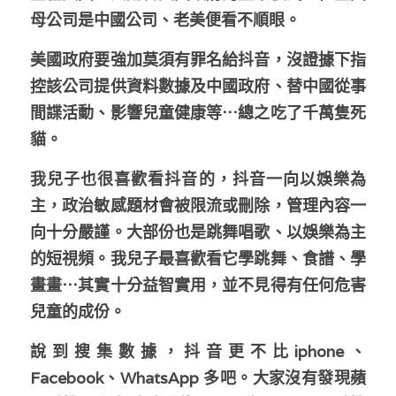
母公司是中國公司、老美便看不順眼。
溫志倫專欄
美國政府要強加莫須有罪名給抖音，沒證據下指
汪明欣專欄
控該公司提供資料數據及中國政府、替中國從事
張美雄專欄
間諜活動、影響兒童健康等⋯總之吃了千萬隻死
貓。 
莊豪鋒專欄
我兒子也很喜歡看抖音的，抖音一向以娛樂為
香港科技專上書院｜專欄
主，政治敏感題材會被限流或刪除，管理內容一
向十分嚴謹。大部份也是跳舞唱歌、以娛樂為主
的短視頻。我兒子最喜歡看它學跳舞、食譜、學
畫畫⋯其實十分益智實用，並不見得有任何危害
兒童的成份。
說到搜集數據，抖音更不比iphone、
Facebook、WhatsApp 多吧。大家沒有發現蘋