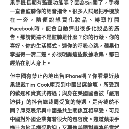
果手機長期有監聽功能嗎？因為Siri開了，手機
一直會監聽你的語音指令。很多人試過把手機放
在一旁，隨便說想買化妝品、轉頭打開
Facebook時，便會自動彈出很多化妝品的廣
告。那請問這不是監聽是什麼？你的行蹤、你的
喜好、你的生活模式、連你的呼吸心跳，蘋果也
掌握得一清二楚。亦很明顯這些數據收集，都已
經落在別人身上。
但中國有禁止內地出售iPhone嗎？你看最近蘋
果總裁Tim Cook庫克到中國出席論壇，所受到
的歡迎和貴賓式待遇；與身在美國國會被「嚴刑
迫供」的抖音總裁周受資的待遇，是否截然不
同？庫克表示與中國是共生關係互相享受，可見
中國對外國企業有着很大的包容度。難道蘋果手
機比內地手機受歡迎，又要像美國對華為般嘗試