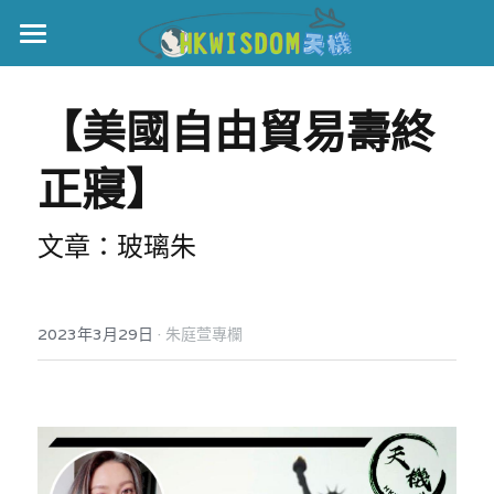
主頁
【美國自由貿易壽終
世界盃
正寢】
伊美戰爭
黎智英案
文章：玻璃朱
宏福火災
正本清源•黎智英案
美西媒體謊言實錄
港聞
宏福‧革新
·
2023年3月29日
朱庭萱專欄
宏福苑聽證會
中國
宏福火災正視聽
國際
記錄．宏福苑火災
娛樂