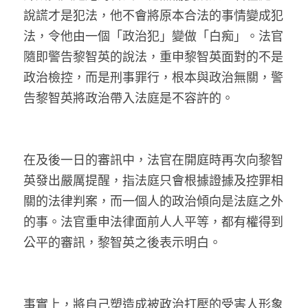
說謊才是犯法，他不會將原本合法的事情變成犯
溫志倫專欄
法，令他由一個「政治犯」變做「白痴」。法官
汪明欣專欄
隨即警告黎智英的說法，重申黎智英面對的不是
政治檢控，而是刑事罪行，根本與政治無關，警
張美雄專欄
告黎智英將政治帶入法庭是不容許的。
莊豪鋒專欄
香港科技專上書院｜專欄
在及後一日的審訊中，法官在開庭時再次向黎智
英發出嚴厲提醒，指法庭只會根據證據及控罪相
關的法律判案，而一個人的政治傾向是法庭之外
的事。法官重申法律面前人人平等，都有權得到
公平的審訊，黎智英之後表示明白。
事實上，將自己塑造成被政治打壓的受害人形象