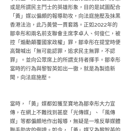
或是所謂民主鬥士的英雄形象，目的是試圖配合
「黃」媒以偏頗的報導助攻，向法庭施壓及抺黑
香港法治，此乃黃營一貫套路。正如2022年的
鄒幸彤和兩名前支聯會主席李卓人、何俊仁，被
控「煽動顛覆國家政權」罪，鄒幸彤在提堂時便
高聲喊出「無可能認罪，追求民主無罪，不認
罪」。並向公眾席上的所謂支持者揮手。鄒幸彤
當時的行為與黎智英如出一徹，就是為製造新
聞，向法庭施壓。
當時，「黃」媒都如獲至寶地為鄒幸彤大力宣
傳，在網上不難找到甚麼「光傳媒」、「風傳
媒」等都偏頗地作出報導，無疑是一堆反華媒體
聯手助攻的例證。如今，「黃」媒又為黎智英的