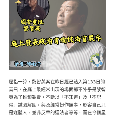
反華推手你要知
KOL 專欄
反華推手懶人包
民主派騙案十式
絕密法庭檔案
林淑芳專欄
反華推手起底
屈穎妍專欄
生活
醫院口岸爆炸案
美西霸凌內幕
朱庭萱專欄
屠龍小隊案
關於我們
吃喝玩指南
美西極權主義
莫綺琪專欄
黎智英案審訊
休閒好介紹
人才招聘
搜索
屈指一算，黎智英案在昨日經已踏入第133日的
真相直擊
黃萬成專欄
支聯會案
親子
投稿熱線
繁體中文
審訊，在庭上最經常出現的場面都不外乎是黎智
極端暴恐實錄
招國偉專欄
35+顛覆案
花生仔漫畫週記
商戶合作
繁體中文
英為了推卸罪責，不斷以「不知道」及「不記
得」試圖解圍，與及經常扮作無辜，形容自己只
高松傑專欄
支持讚助
English
是媒體人，並非反華的違法者等等。而在今個星