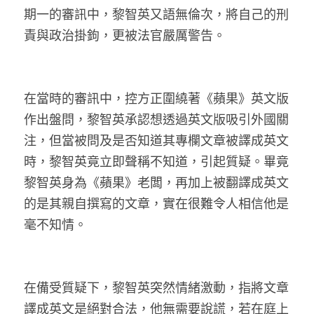
林伯強專欄
條款及細則
期一的審訊中，黎智英又語無倫次，將自己的刑
責與政治掛鉤，更被法官嚴厲警告。
馮煒光專欄
關於我們
趙處機專欄
在當時的審訊中，控方正圍繞著《蘋果》英文版
KOL 精選
作出盤問，黎智英承認想透過英文版吸引外國關
大衛sir專欄
注，但當被問及是否知道其專欄文章被譯成英文
時，黎智英竟立即聲稱不知道，引起質疑。畢竟
曾子晴 - 晴深直說
黎智英身為《蘋果》老闆，再加上被翻譯成英文
龔靜儀大律師專欄
的是其親自撰寫的文章，實在很難令人相信他是
毫不知情。
陳貴春大律師專欄
陳子遷律師專欄
在備受質疑下，黎智英突然情緒激動，指將文章
羅浚軒專欄
譯成英文是絕對合法，他無需要說謊，若在庭上