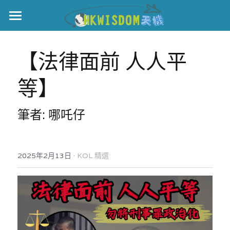
主頁
【法律面前 人人平
世界盃
等】
伊美戰爭
黎智英案
筆者: 哪吒仔
宏福火災
正本清源•黎智英案
美西媒體謊言實錄
港聞
宏福‧革新
·
2025年2月13日
KOL 精選
宏福苑聽證會
中國
宏福火災正視聽
國際
記錄．宏福苑火災
娛樂