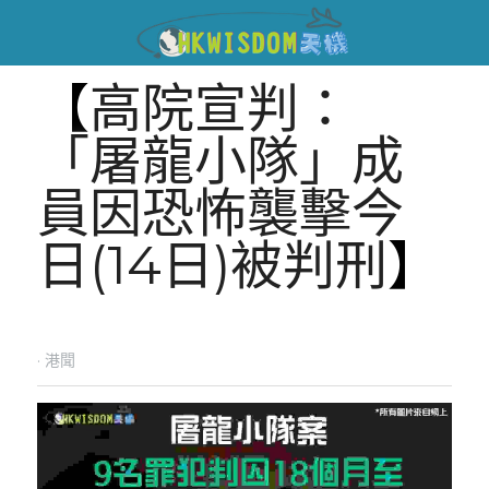
【
高院宣判：
「屠龍小隊」成
員因恐怖襲擊今
日(14日)被判刑
】
·
港聞