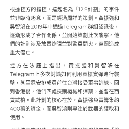
根據控方的指控，這起名為「12.8計劃」的事件
並非臨時起意，而是經過周詳的策劃。黃振強和
吳智鴻在2019年中通過Telegram群組認識後，
逐漸形成了合作關係，並開始策劃此次襲擊。他
們的計劃涉及放置炸彈並對警員開火，意圖造成
重大傷亡。
控方在法庭上指出，黃振強和吳智鴻在
Telegram上多次討論如何利用真槍實彈進行襲
擊，甚至還安排成員前往台灣接受軍事訓練。回
到香港後，他們四處採購槍械和彈藥，並曾在西
貢試槍。此計劃的核心在於，黃振強負責籌集約
400萬的資金，而吳智鴻則專注於武器的獲取和
使用。