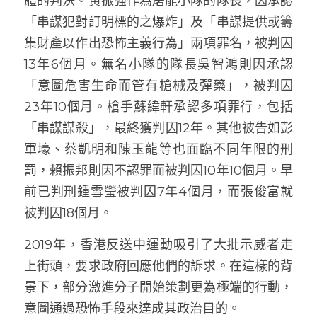
體的判決。黃振強作為屠龍小隊的隊長，因承認
「串謀犯對訂明標的之爆炸」及「串謀提供或籌
集財產以作出恐怖主義行為」兩項罪名，被判囚
13年6個月。無名小隊的隊長吳智鴻則因承認
「意圖危害生命而管有槍械及彈藥」，被判囚
23年10個月。槍手蘇緯軒承認多項罪行，包括
「串謀謀殺」，最終獲判囚12年。其他被告如彭
軍壕、蔡凱明和陳玉龍等也面臨不同年限的刑
罰，賴振邦則因不認罪而被判囚10年10個月。早
前已判刑鍾雪瑩被判囚7年4個月，而張俊富就
被判囚18個月。
2019年，香港反送中運動吸引了大批示威者走
上街頭，要求政府回應他們的訴求。在這樣的背
景下，部分激進分子開始策劃更為極端的行動，
意圖通過恐怖手段來達成其政治目的。