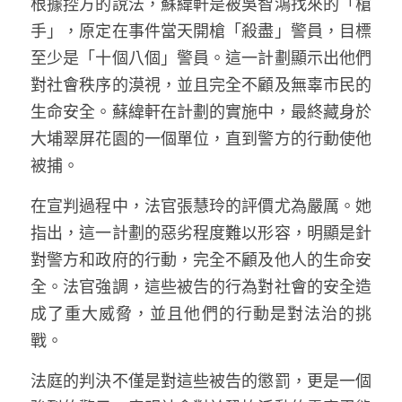
根據
控
方的說法，蘇緯軒是被吳智鴻找來的「槍
手」，原定在事件當天開槍「殺盡」警員，目標
至少是「十個八個」警員。這一計劃顯示出他們
對社會秩序的漠視，並且完全不顧及無辜市民的
生命安全。蘇緯軒在計劃的實施中，最終藏身於
大埔翠屏花園的一個單位，直到警方的行動使他
被捕。
在宣判過程中，法官張慧玲的評價尤為嚴厲。她
指出，這一計劃的惡劣程度難以形容，明顯是針
對警方和政府的行動，完全不顧及他人的生命安
全。法官強調，這些被告的行為對社會的安全造
成了重大威脅，並且他們的行動是對法治的挑
戰。
法庭的判決不僅是對這些被告的懲罰，更是一個