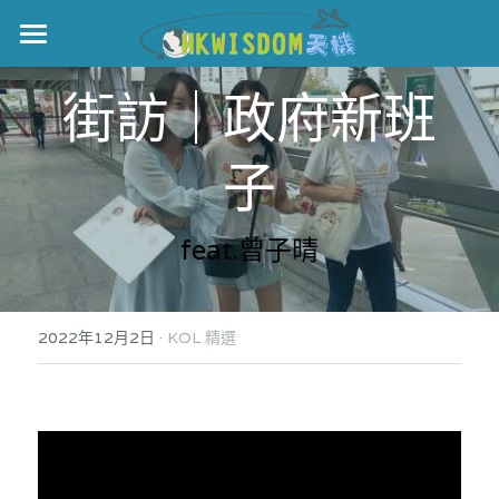
主頁
街訪｜政府新班
世界盃
子
伊美戰爭
黎智英案
feat.曾子晴
宏福火災
正本清源•黎智英案
美西媒體謊言實錄
港聞
宏福‧革新
·
2022年12月2日
KOL 精選
宏福苑聽證會
中國
宏福火災正視聽
國際
記錄．宏福苑火災
娛樂