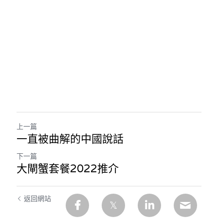
林伯強專欄
條款及細則
馮煒光專欄
關於我們
趙處機專欄
KOL 精選
大衛sir專欄
曾子晴 - 晴深直說
上一篇
一直被曲解的中國說話
龔靜儀大律師專欄
下一篇
陳貴春大律師專欄
大閘蟹套餐2022推介
陳子遷律師專欄
返回網站
羅浚軒專欄