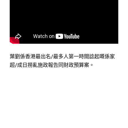
反華推手你要知
KOL 專欄
反華推手懶人包
民主派騙案十式
絕密法庭檔案
林淑芳專欄
反華推手起底
屈穎妍專欄
生活
醫院口岸爆炸案
葉劉係香港最出名/最多人第一時間諗起嘅係家
超/成日撈亂施政報告同財政預算案。
美西霸凌內幕
朱庭萱專欄
屠龍小隊案
關於我們
吃喝玩指南
美西極權主義
莫綺琪專欄
黎智英案審訊
休閒好介紹
人才招聘
搜索
真相直擊
黃萬成專欄
支聯會案
親子
投稿熱線
繁體中文
極端暴恐實錄
招國偉專欄
35+顛覆案
花生仔漫畫週記
商戶合作
繁體中文
高松傑專欄
支持讚助
English