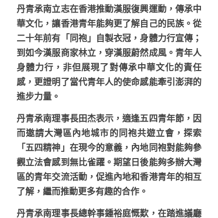
丹青承南立志在香港推動漢服復興運動，傳承中
溫志倫專欄
華文化，讓香港青年能夠更了解自己的民族。從
汪明欣專欄
二十年前有「同袍」自製衣冠，身體力行宣傳；
到如今漢服商家林立，穿漢服蔚然成風。青年人
張美雄專欄
身體力行，非但展現了對傳承中華文化的責任
莊豪鋒專欄
感，更證明了當代青年人的使命感能牽引澎湃的
進步力量。
香港科技專上書院｜專欄
丹青承南理事長田杰表示，適逢五四青年節，因
而邀請大灣區內地城市的同袍共遊立會，探索
「五四精神」在現今的意義，內地同袍對能夠參
觀立法會感到無比雀躍。期望日後能夠多辦大灣
區的青年交流活動，促進內地和香港青年的相互
了解，繼而推動更多有趣的合作。
丹青承南理事長總幹事鍾裕庭慨歎，在踏進議廳