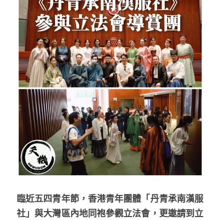
反華推手你要知
KOL 專欄
反華推手懶人包
民主派騙案十式
絕密法庭檔案
林淑芳專欄
反華推手起底
屈穎妍專欄
生活
醫院口岸爆炸案
美西霸凌內幕
朱庭萱專欄
屠龍小隊案
關於我們
吃喝玩指南
美西極權主義
莫綺琪專欄
黎智英案審訊
休閒好介紹
人才招聘
搜索
真相直擊
黃萬成專欄
支聯會案
親子
投稿熱線
繁體中文
極端暴恐實錄
招國偉專欄
35+顛覆案
花生仔漫畫週記
商戶合作
繁體中文
臨近五四青年節，香港青年團體「丹青承南漢服
高松傑專欄
支持讚助
English
社」與大灣區內地同袍參觀立法會，更邀請到立