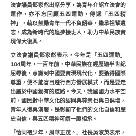
林伯強專欄
條款及細則
法會議員鄧家彪出席分享，為青年介紹立法會的
運作，亦不忘回顧五四運動，傳遞「五四精
馮煒光專欄
關於我們
神」，藉以鼓勵青年一代不負韶華，繼承祖輩遺
趙處機專欄
志，成為新時代的追夢接班人，助力中華民族實
現偉大復興。
KOL 精選
立法會議員鄧家彪表示，今年是「五四運動」
大衛sir專欄
104周年，一百年前，中華民族在經歷逾半世紀
曾子晴 - 晴深直說
屈辱後，意識到中國要實現現代化，要獲得國際
尊重，便不能盲目遵行西方發展模式，而是要走
龔靜儀大律師專欄
出屬於中國獨有的道路。今天，我國國力水平空
前，國民對中華文化的認同與尊崇也與日俱增，
陳貴春大律師專欄
青年人復興漢服，是彰顯了他們的文化自信和歷
陳子遷律師專欄
史自信，與五四精神可謂一脈相承。
羅浚軒專欄
「恰同袍少年，風華正茂。」社長吳淑英表示，