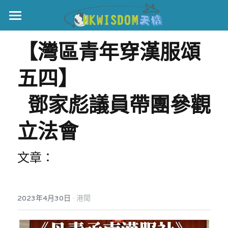
主頁
【灣區青年穿漢服頌
世界盃
五四】  
伊美戰爭
  鄧家彪議員帶團參觀
黎智英案
立法會
宏福火災
正本清源•黎智英案
美西媒體謊言實錄
港聞
宏福‧革新
文章：
宏福苑聽證會
中國
·
2023年4月30日
港聞
宏福火災正視聽
國際
記錄．宏福苑火災
娛樂