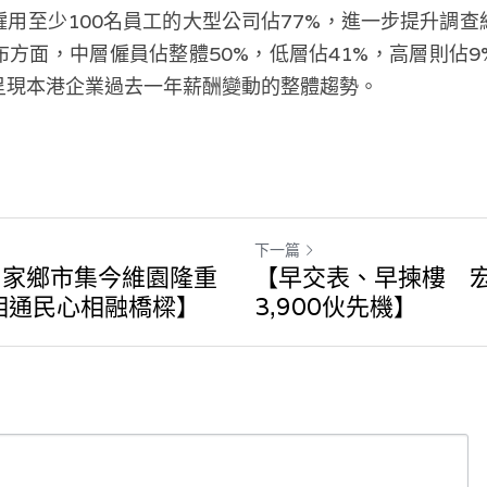
用至少100名員工的大型公司佔77%，進一步提升調
方面，中層僱員佔整體50%，低層佔41%，高層則佔
呈現本港企業過去一年薪酬變動的整體趨勢。
下一篇
團家鄉市集今維園隆重
【早交表、早揀樓 
相通民心相融橋樑】
3,900伙先機】