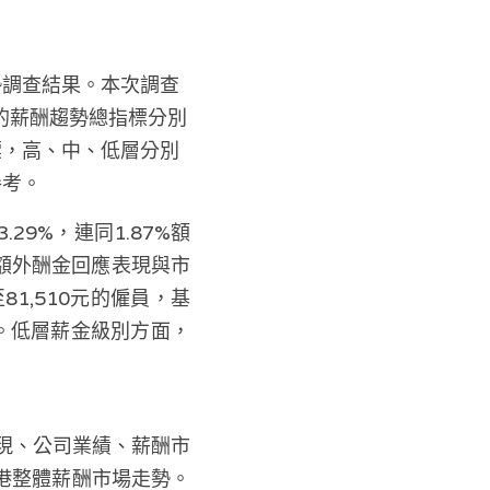
勢調查結果。本次調查
的薪酬趨勢總指標分別
指標，高、中、低層分別
參考。
29%，連同1.87%額
過額外酬金回應表現與市
1,510元的僱員，基
%。低層薪金級別方面，
現、公司業績、薪酬市
港整體薪酬市場走勢。