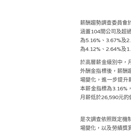
薪酬趨勢調查委員會於
涵蓋104間公司及超
為5.16%、3.67
為4.12%、2.64
於高層薪金級別中，月薪
外酬金指標後，薪酬趨
場變化，進一步提升薪
本薪金指標為3.16
月薪低於26,590元
是次調查依照既定機
場變化，以及勞績獎