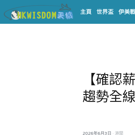
主頁
世界盃
伊美
【確認
趨勢全
·
2026年6月3日
港聞