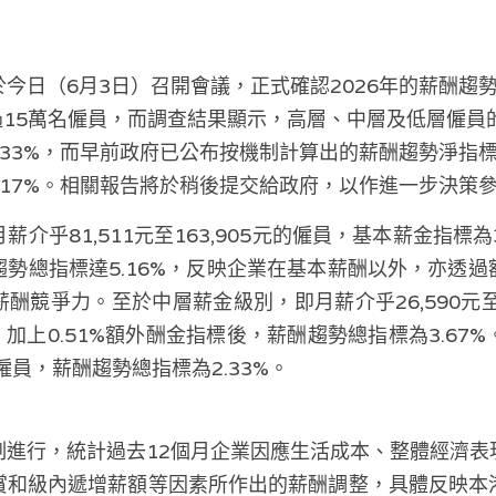
今日（6月3日）召開會議，正式確認2026年的薪酬趨
過15萬名僱員，而調查結果顯示，高層、中層及低層僱員
%及2.33%，而早前政府已公布按機制計算出的薪酬趨勢淨
%及1.17%。相關報告將於稍後提交給政府，以作進一步決策
介乎81,511元至163,905元的僱員，基本薪金指標為3.
勢總指標達5.16%，反映企業在基本薪酬以外，亦透
酬競爭力。至於中層薪金級別，即月薪介乎26,590元至8
%，加上0.51%額外酬金指標後，薪酬趨勢總指標為3.67
的僱員，薪酬趨勢總指標為2.33%。
制進行，統計過去12個月企業因應生活成本、整體經濟表
賞和級內遞增薪額等因素所作出的薪酬調整，具體反映本