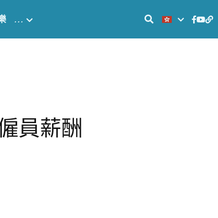
樂
…
僱員薪酬