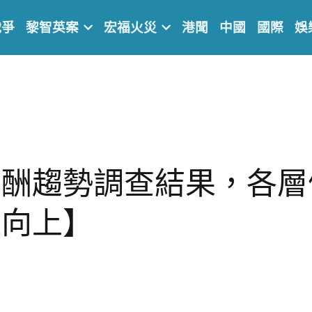
戰爭
黎智英案
宏福火災
港聞
中國
國際
娛
薪酬趨勢調查結果，各層
線向上】