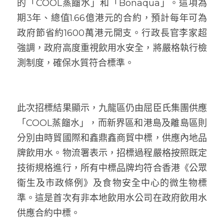
的「COOL蒸餾水」和「Bonaqua」。這項為
期3年、總值1.66億港元的合約，預計每年可為
政府節省約1600萬港元開支。行政長官李家超
強調，政府高度重視飲用水安全，將嚴格執行檢
測制度，確保水質符合標準。
此次招標結果顯示，九龍區仍由屈臣氏集團供應
「COOL蒸餾水」，而新界區和港島及離島區則
分別由時貿國際和鑫鼎鑫商貿中標，供應內地品
牌飲用水。物流署表示，招標過程嚴格按照既定
技術規格進行，所有中標品牌均符合香港《公眾
衞生及市政條例》及食物安全中心的微生物標
準。這是首次有非本地飲用水公司在政府飲用水
供應合約中標。