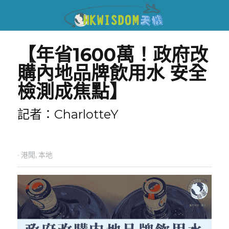
【年省1600萬！政府改
購內地品牌飲用水 安全
檢測成焦點】
記者：CharlotteY
·
港聞,
本地