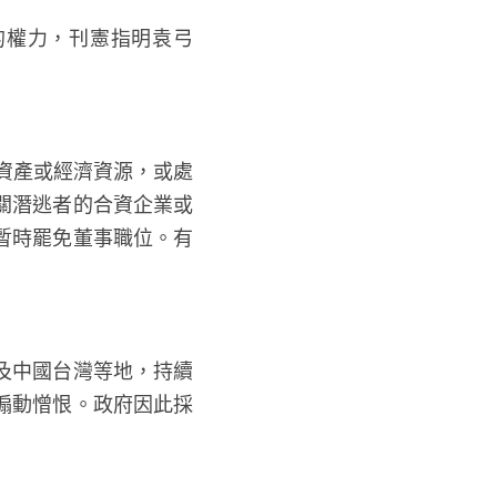
條的權力，刊憲指明袁弓
資產或經濟資源，或處
關潛逃者的合資企業或
暫時罷免董事職位。有
及中國台灣等地，持續
煽動憎恨。政府因此採