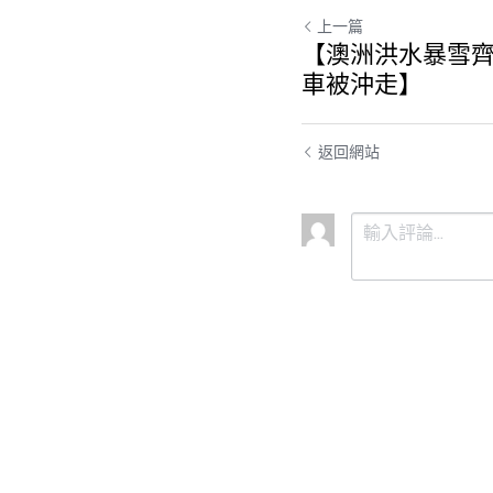
上一篇
【澳洲洪水暴雪齊
車被沖走】
返回網站
提交
取消