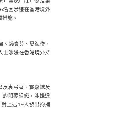
號）第89（1）條及第
16名因涉嫌在香港境外
關措施。
藩、錢寶芬、夏海俊、
人士涉嫌在香港境外持
，以及袁弓夷、霍嘉誌及
」的顛覆組織，涉嫌違
對上述19人發出拘捕