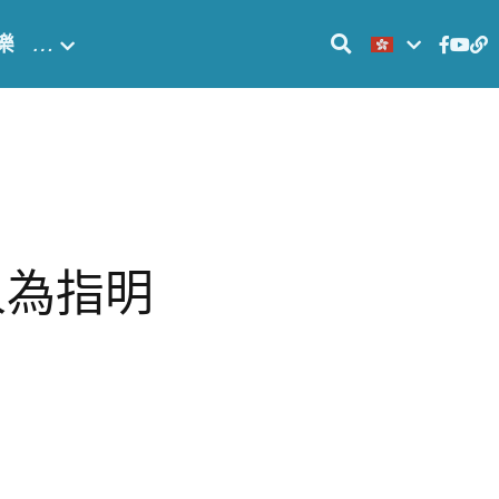
樂
…
人為指明