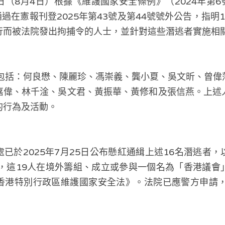
（8月4日）根據《維護國家安全條例》（2024年第6
通過在憲報刊登2025年第43號及第44號號外公告，指明
行而被法院發出拘捕令的人士，並針對這些潛逃者實施相
者包括：何良懋、陳麗珍、馮崇義、龔小夏、吳文昕、曾偉
嘉偉、林千淦、吳文君、黃振華、黃修和及張信燕。上述
的行為及活動。
已於2025年7月25日公布懸紅通緝上述16名潛逃者
指，這19人在境外籌組、成立或參與一個名為「香港議會
香港特別行政區維護國家安全法》。法院已應警方申請，