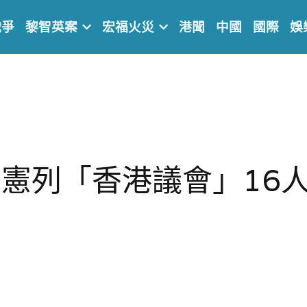
戰爭
黎智英案
宏福火災
港聞
中國
國際
娛
憲列「香港議會」16
】