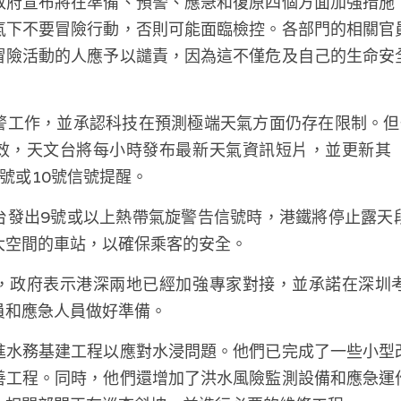
政府宣布將在準備、預警、應急和復原四個方面加強措施
氣下不要冒險行動，否則可能面臨檢控。各部門的相關官
冒險活動的人應予以譴責，因為這不僅危及自己的生命安
。
警工作，並承認科技在預測極端天氣方面仍存在限制。但
效，天文台將每小時發布最新天氣資訊短片，並更新其
號或10號信號提醒。
台發出9號或以上熱帶氣旋警告信號時，港鐵將停止露天
大空間的車站，以確保乘客的安全。
，政府表示港深兩地已經加強專家對接，並承諾在深圳
員和應急人員做好準備。
進水務基建工程以應對水浸問題。他們已完成了一些小型
善工程。同時，他們還增加了洪水風險監測設備和應急運