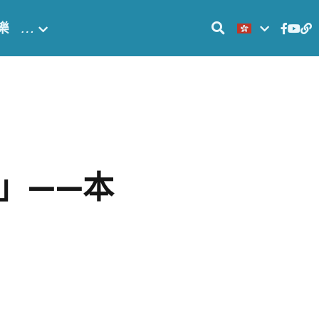
樂
…
」——本