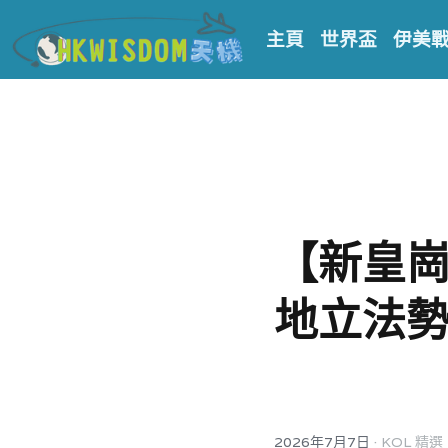
主頁
世界盃
伊美
【新皇崗
地立法
·
2026年7月7日
KOL 精選