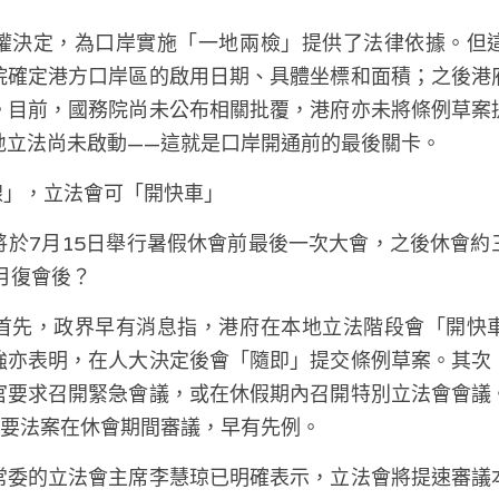
權決定，為口岸實施「一地兩檢」提供了法律依據。但
院確定港方口岸區的啟用日期、具體坐標和面積；之後港
。目前，國務院尚未公布相關批覆，港府亦未將條例草案
地立法尚未啟動——這就是口岸開通前的最後關卡。
線」，立法會可「開快車」
將於7月15日舉行暑假休會前最後一次大會，之後休會約
月復會後？
首先，政界早有消息指，港府在本地立法階段會「開快
強亦表明，在人大決定後會「隨即」提交條例草案。其次
官要求召開緊急會議，或在休假期內召開特別立法會會議
重要法案在休會期間審議，早有先例。
常委的立法會主席李慧琼已明確表示，立法會將提速審議