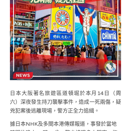
反華推手你要知
KOL 專欄
反華推手懶人包
民主派騙案十式
絕密法庭檔案
林淑芳專欄
反華推手起底
屈穎妍專欄
生活
醫院口岸爆炸案
美西霸凌內幕
朱庭萱專欄
屠龍小隊案
關於我們
吃喝玩指南
美西極權主義
莫綺琪專欄
黎智英案審訊
休閒好介紹
人才招聘
搜索
日本大阪著名旅遊區道頓堀於本月14日（周
真相直擊
黃萬成專欄
支聯會案
親子
投稿熱線
繁體中文
六）深夜發生持刀襲擊事件，造成一死兩傷，疑
極端暴恐實錄
招國偉專欄
35+顛覆案
花生仔漫畫週記
商戶合作
繁體中文
兇犯案後逃離現場，警方正全力追緝。
高松傑專欄
支持讚助
English
據日本NHK及多間本港傳媒報道，事發於當地