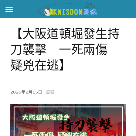
主頁
【大阪道頓堀發生持
世界盃
刀襲擊　一死兩傷　
伊美戰爭
疑兇在逃】
黎智英案
宏福火災
正本清源•黎智英案
美西媒體謊言實錄
港聞
宏福‧革新
·
2026年2月15日
國際
宏福苑聽證會
中國
宏福火災正視聽
國際
記錄．宏福苑火災
娛樂