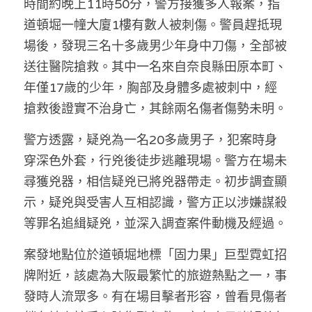
時間約晚上11時50分，警方接獲多人報案，指
林伯強專欄
條款及細則
道頓堀一幢大廈1樓有數人被刺傷。警員趕抵現
馮煒光專欄
關於我們
場後，發現三名十多歲男少年身中刀傷，全部被
送往醫院搶救。其中一名來自奈良縣田原本町、
趙處機專欄
年僅17歲的少年，胸部及身體多處被刺中，經
KOL 精選
搶救後證實不治身亡，其餘兩名傷者傷勢未明。
大衛sir專欄
警方透露，疑兇為一名20多歲男子，犯案時身
穿深色外套，行兇後徒步逃離現場。警方在場未
曾子晴 - 晴深直說
尋獲兇器，相信疑兇已將兇器帶走。初步調查顯
龔靜儀大律師專欄
示，疑兇與受害人互相認識，警方正以涉嫌謀殺
等罪名追緝疑兇，並深入調查案件動機及經過。
陳貴春大律師專欄
案發地點位於道頓堀地標「固力果」巨型霓虹招
陳子遷律師專欄
牌附近，該處為大阪最繁忙的旅遊熱點之一，事
羅浚軒專欄
發時人流眾多。有在場目擊者形容，曾看見傷者