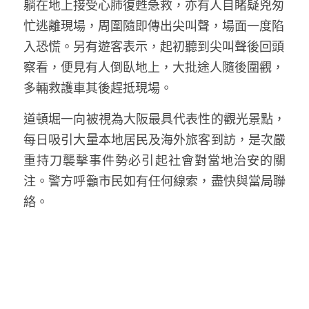
躺在地上接受心肺復甦急救，亦有人目睹疑兇匆
溫志倫專欄
忙逃離現場，周圍隨即傳出尖叫聲，場面一度陷
入恐慌。另有遊客表示，起初聽到尖叫聲後回頭
汪明欣專欄
察看，便見有人倒臥地上，大批途人隨後圍觀，
張美雄專欄
多輛救護車其後趕抵現場。
莊豪鋒專欄
道頓堀一向被視為大阪最具代表性的觀光景點，
每日吸引大量本地居民及海外旅客到訪，是次嚴
香港科技專上書院｜專欄
重持刀襲擊事件勢必引起社會對當地治安的關
注。警方呼籲市民如有任何線索，盡快與當局聯
絡。