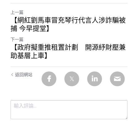
上一篇
【網紅劉馬車冒充琴行代言人涉詐騙被
捕 今早提堂】
下一篇
【政府擬重推租置計劃 開源紓財壓兼
助基層上車】
返回網站