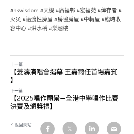
林伯強專欄
條款及細則
#hkwisdom #天機 #廣福邨 #宏福苑 #倖存者 #
馮煒光專欄
關於我們
火災 #過渡性房屋 #房協房屋 #中轉屋 #臨時收
容中心 #洪水橋 #樂翹樓
趙處機專欄
KOL 精選
大衛sir專欄
上一篇
【姜濤演唱會揭幕 王嘉爾任首場嘉賓
曾子晴 - 晴深直說
】
龔靜儀大律師專欄
下一篇
【2025唱作願景—全港中學唱作比賽
陳貴春大律師專欄
決賽及頒獎禮】
陳子遷律師專欄
返回網站
羅浚軒專欄