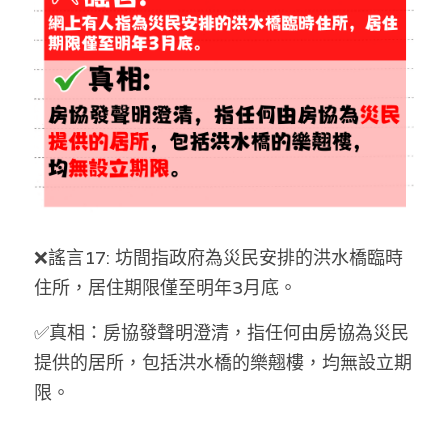
反華推手你要知
KOL 專欄
反華推手懶人包
民主派騙案十式
絕密法庭檔案
林淑芳專欄
反華推手起底
屈穎妍專欄
生活
醫院口岸爆炸案
美西霸凌內幕
朱庭萱專欄
屠龍小隊案
關於我們
吃喝玩指南
❌謠言17: 坊間指政府為災民安排的洪水橋臨時
美西極權主義
莫綺琪專欄
黎智英案審訊
休閒好介紹
人才招聘
搜索
住所，居住期限僅至明年3月底。
真相直擊
黃萬成專欄
支聯會案
親子
投稿熱線
繁體中文
✅真相：房協發聲明澄清，指任何由房協為災民
提供的居所，包括洪水橋的樂翹樓，均無設立期
極端暴恐實錄
招國偉專欄
35+顛覆案
花生仔漫畫週記
商戶合作
繁體中文
限。
高松傑專欄
支持讚助
English