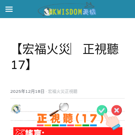
主頁
世界盃
【宏福火災︳正視聽
伊美戰爭
17】
黎智英案
宏福火災
正本清源•黎智英案
美西媒體謊言實錄
港聞
宏福‧革新
·
2025年12月18日
宏福火災正視聽
宏福苑聽證會
中國
宏福火災正視聽
國際
記錄．宏福苑火災
娛樂