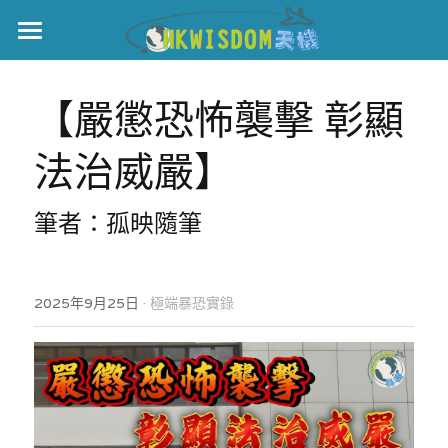
主頁
【嚴懲恐怖襲擊 彰顯
世界盃
法治威嚴】
伊美戰爭
黎智英案
筆者：孤映隨筆
宏福火災
正本清源•黎智英案
美西媒體謊言實錄
港聞
宏福‧革新
·
2025年9月25日
極端暴恐實錄
宏福苑聽證會
中國
宏福火災正視聽
國際
記錄．宏福苑火災
娛樂