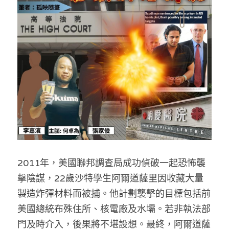
反華推手你要知
KOL 專欄
反華推手懶人包
民主派騙案十式
絕密法庭檔案
林淑芳專欄
反華推手起底
屈穎妍專欄
生活
醫院口岸爆炸案
美西霸凌內幕
朱庭萱專欄
屠龍小隊案
關於我們
吃喝玩指南
美西極權主義
莫綺琪專欄
黎智英案審訊
休閒好介紹
人才招聘
搜索
2011年，美國聯邦調查局成功偵破一起恐怖襲
真相直擊
黃萬成專欄
支聯會案
親子
投稿熱線
繁體中文
擊陰謀，22歲沙特學生阿爾道薩里因收藏大量
極端暴恐實錄
招國偉專欄
35+顛覆案
花生仔漫畫週記
商戶合作
繁體中文
製造炸彈材料而被捕。他計劃襲擊的目標包括前
美國總統布殊住所、核電廠及水壩。若非執法部
高松傑專欄
支持讚助
English
門及時介入，後果將不堪設想。最終，阿爾道薩