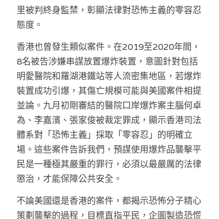
林伯強專欄
條款及細則
里被判終身監禁，彰顯法律對恐怖主義的零容忍
態度。
馮煒光專欄
關於我們
香港也曾發生類似案件。在2019至2020年間，
趙處機專欄
8名被告涉嫌串謀放置爆炸裝置，意圖針對包括
KOL 精選
明愛醫院和羅湖港鐵站等人流密集地區，若爆炸
裝置成功引爆，其傷亡規模可能與美國案件相提
大衛sir專欄
並論。九月初剛審結的醫院口岸爆炸案主腦何卓
曾子晴 - 晴深直說
為、李嘉濱、張家俊被裁定罪成，顯示香港司法
體系對「恐怖主義」採取「零容忍」的明確立
龔靜儀大律師專欄
場。這些案件告訴我們，預謀使用爆炸品襲擊平
陳貴春大律師專欄
民是一種極其嚴重的罪行，必須以最嚴厲的法律
懲治，才能保障公共安全。
陳子遷律師專欄
不論美國還是香港的案件，都揭示恐怖分子精心
羅浚軒專欄
策劃襲擊的過程，目標直指平民，企圖製造恐慌