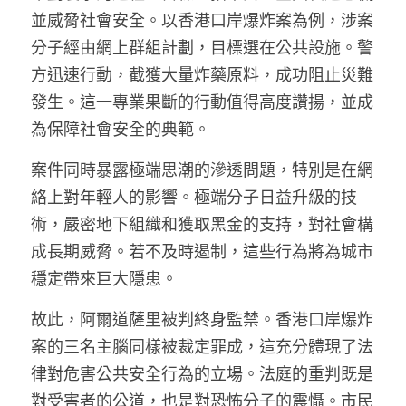
並威脅社會安全。以香港口岸爆炸案為例，涉案
溫志倫專欄
分子經由網上群組計劃，目標選在公共設施。警
汪明欣專欄
方迅速行動，截獲大量炸藥原料，成功阻止災難
發生。這一專業果斷的行動值得高度讚揚，並成
張美雄專欄
為保障社會安全的典範。
莊豪鋒專欄
案件同時暴露極端思潮的滲透問題，特別是在網
香港科技專上書院｜專欄
絡上對年輕人的影響。極端分子日益升級的技
術，嚴密地下組織和獲取黑金的支持，對社會構
成長期威脅。若不及時遏制，這些行為將為城市
穩定帶來巨大隱患。
故此，阿爾道薩里被判終身監禁。香港口岸爆炸
案的三名主腦同樣被裁定罪成，這充分體現了法
律對危害公共安全行為的立場。法庭的重判既是
對受害者的公道，也是對恐怖分子的震懾。市民