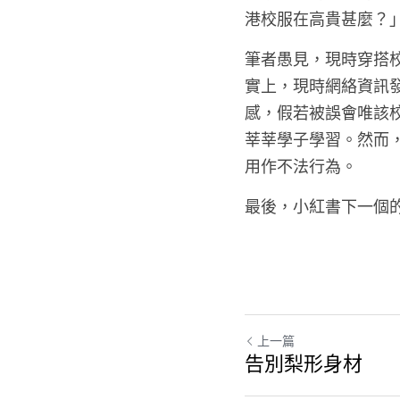
港校服在高貴甚麼？
筆者愚見，現時穿搭
實上，現時網絡資訊
感，假若被誤會唯該
莘莘學子學習。然而
用作不法行為。
最後，
小紅書
下一個
上一篇
告別梨形身材