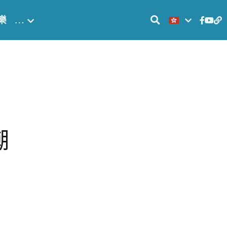
樂
…
潮