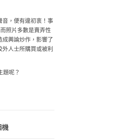
聲音，便有違初衷！事
，而照片多數是賣弄性
造成輿論炒作，影響了
校外人士所購買或被利
主題呢？
相機