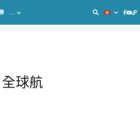
樂
…
　全球航