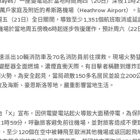
ayes）一座變電站於當地時間周四（20日）深夜11時
萬戶家庭及附近的希斯路機場（Heathrow Airport
五（21日）全日關閉，導致至少1,351個航班取消或
機場於當地周五傍晚6時起逐步恢復運作，預計周六（22
速派出10輛消防車及70名消防員前往撲救。現場火勢
油的變壓器全面燃燒，濃煙直衝天際。有目擊者稱聽到爆
火勢，為安全起見，當局疏散150多名居民並設立200
波及海斯、豪恩斯洛等地，嚴重影響當地生活。
台「X」宣布，因供電變電站起火導致大面積停電，為保
11時59分，呼籲旅客避免前往機場，並對旅客造成不便
班中，至少120個在空中被轉飛至歐洲其他機場或返回起