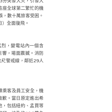
23分突發大火，引發大
）。這座全球第二繁忙的機
延誤，數十萬旅客受困。
日）全面復飛。
猛烈，變電站內一個含
炸巨響，場面震撼。消防
公尺警戒線，鄰近29人
障乘客及員工安全，機
致歉。當日原定進出希
飛地，包括紐約、孟買等