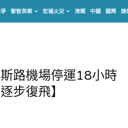
戰爭
黎智英案
宏福火災
港聞
中國
國際
娛
斯路機場停運18小時
後逐步復飛】