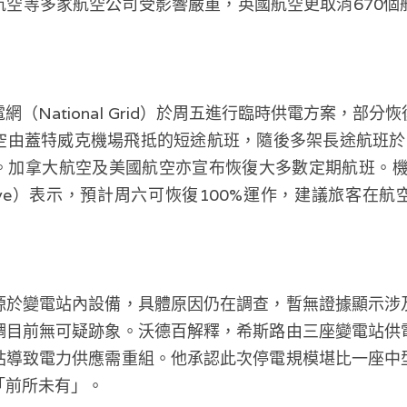
空等多家航空公司受影響嚴重，英國航空更取消670個航
（National Grid）於周五進行臨時供電方案，部
空由蓋特威克機場飛抵的短途航班，隨後多架長途航班於
。加拿大航空及美國航空亦宣布恢復大多數定期航班。機
oldbye）表示，預計周六可恢復100%運作，建議旅客在
源於變電站內設備，具體原因仍在調查，暫無證據顯示涉
調目前無可疑跡象。沃德百解釋，希斯路由三座變電站供
站導致電力供應需重組。他承認此次停電規模堪比一座中
「前所未有」。