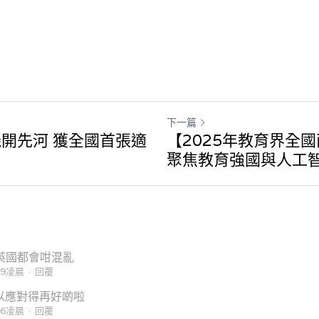
下一篇
開先河 獲全國首張適
【2025年教育界全
聚焦教育強國與人工
英國都會咁混亂
29凌晨
·
回覆
以應對得再好啲啦
36凌晨
·
回覆