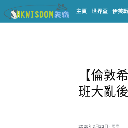
主頁
世界盃
伊美
【倫敦希
班大亂
·
2025年3月22日
國際