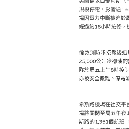
英國倫敦西部海斯（H
規模停電，影響逾1.6
場因電力中斷被迫於周
經過約18小時搶修，
倫敦消防隊接報後迅
25,000公升冷卻
隊於周五上午8時控制
亦被安全撤離。停電
希斯路機場在社交平
場將關閉至周五午夜
斯路的1,351個航