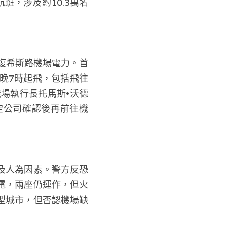
班，涉及約10.3萬名
分恢復希斯路機場電力。首
晚7時起飛，包括飛往
場執行長托馬斯•沃德
航空公司確認後再前往機
及人為因素。警方反恐
電，兩座仍運作，但火
型城市，但否認機場缺