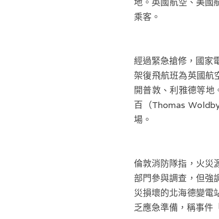
地。英國航空、美國航
乘客。
經過緊急搶修，國家電網
架復飛航班為英國航
開普敦、利雅德等地
百（Thomas W
場。
倫敦消防隊指，火災
部門參與調查，但強
災損壞的北海德變電
乏應急準備，稱事件