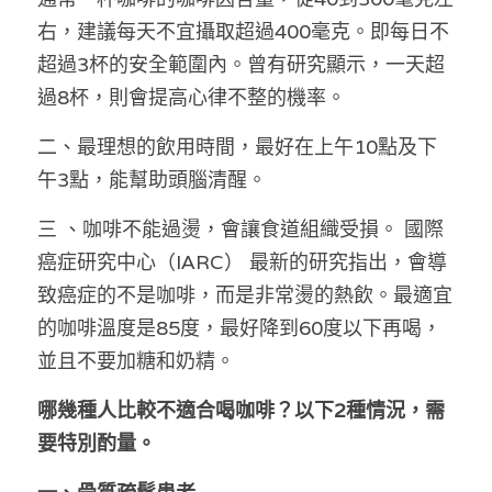
右，建議每天不宜攝取超過400毫克。即每日不
反華推手你要知
超過3杯的安全範圍內。曾有研究顯示，一天超
過8杯，則會提高心律不整的機率。
KOL 專欄
反華推手懶人包
二、最理想的飲用時間，最好在上午10點及下
民主派騙案十式
絕密法庭檔案
林淑芳專欄
午3點，能幫助頭腦清醒。
反華推手起底
屈穎妍專欄
生活
醫院口岸爆炸案
三 、咖啡不能過燙，會讓食道組織受損。 國際
美西霸凌內幕
朱庭萱專欄
屠龍小隊案
關於我們
吃喝玩指南
癌症研究中心（IARC） 最新的研究指出，會導
致癌症的不是咖啡，而是非常燙的熱飲。最適宜
美西極權主義
莫綺琪專欄
黎智英案審訊
休閒好介紹
人才招聘
搜索
的咖啡溫度是85度，最好降到60度以下再喝，
真相直擊
黃萬成專欄
支聯會案
親子
投稿熱線
繁體中文
並且不要加糖和奶精。
極端暴恐實錄
招國偉專欄
35+顛覆案
花生仔漫畫週記
商戶合作
繁體中文
哪幾種人比較不適合喝咖啡？以下2種情況，需
要特別酌量。
高松傑專欄
支持讚助
English