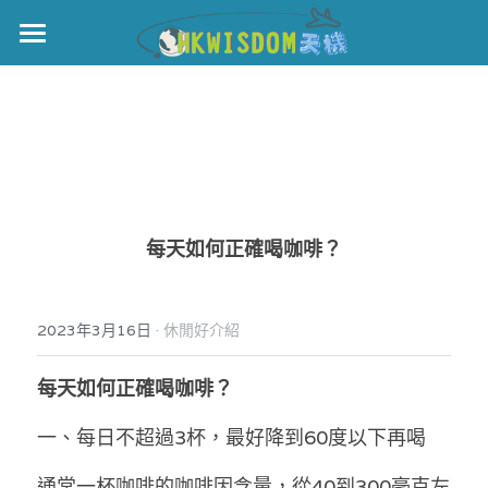
主頁
世界盃
伊美戰爭
黎智英案
每天如何正確喝咖啡？
宏福火災
正本清源•黎智英案
美西媒體謊言實錄
港聞
宏福‧革新
·
2023年3月16日
休閒好介紹
宏福苑聽證會
中國
每天如何正確喝咖啡？
宏福火災正視聽
國際
一、每日不超過3杯，最好降到60度以下再喝
記錄．宏福苑火災
娛樂
通常一杯咖啡的咖啡因含量，從40到300毫克左