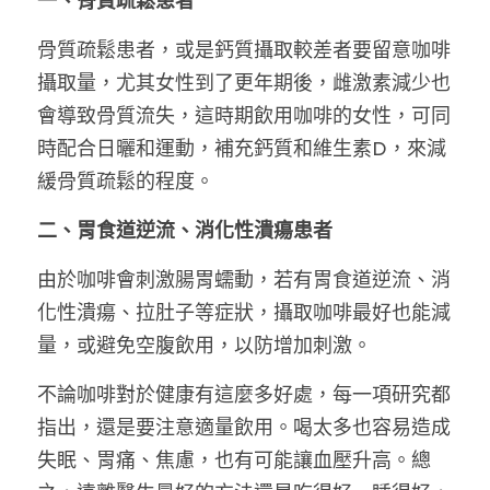
一、骨質疏鬆患者
林伯強專欄
條款及細則
骨質疏鬆患者，或是鈣質攝取較差者要留意咖啡
馮煒光專欄
關於我們
攝取量，尤其女性到了更年期後，雌激素減少也
趙處機專欄
會導致骨質流失，這時期飲用咖啡的女性，可同
時配合日曬和運動，補充鈣質和維生素D，來減
KOL 精選
緩骨質疏鬆的程度。
大衛sir專欄
二、胃食道逆流、消化性潰瘍患者
曾子晴 - 晴深直說
由於咖啡會刺激腸胃蠕動，若有胃食道逆流、消
化性潰瘍、拉肚子等症狀，攝取咖啡最好也能減
龔靜儀大律師專欄
量，或避免空腹飲用，以防增加刺激。
陳貴春大律師專欄
不論咖啡對於健康有這麼多好處，每一項研究都
陳子遷律師專欄
指出，還是要注意適量飲用。喝太多也容易造成
失眠、胃痛、焦慮，也有可能讓血壓升高。總
羅浚軒專欄