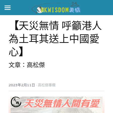
主頁
【
天災無情 呼籲港人
世界盃
為土耳其送上中國愛
伊美戰爭
心
】
黎智英案
文章：高松傑
宏福火災
正本清源•黎智英案
美西媒體謊言實錄
港聞
宏福‧革新
·
2023年2月11日
高松傑專欄
宏福苑聽證會
中國
宏福火災正視聽
國際
記錄．宏福苑火災
娛樂