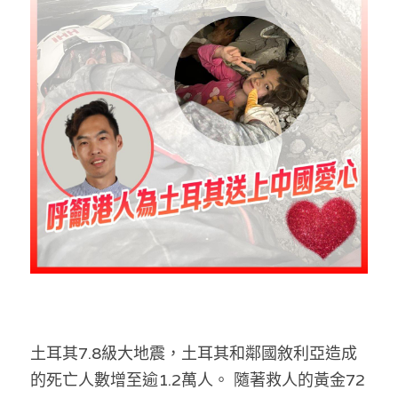
反華推手你要知
KOL 專欄
反華推手懶人包
民主派騙案十式
絕密法庭檔案
林淑芳專欄
反華推手起底
屈穎妍專欄
生活
醫院口岸爆炸案
美西霸凌內幕
朱庭萱專欄
屠龍小隊案
關於我們
吃喝玩指南
美西極權主義
莫綺琪專欄
黎智英案審訊
休閒好介紹
人才招聘
搜索
真相直擊
黃萬成專欄
支聯會案
親子
投稿熱線
繁體中文
極端暴恐實錄
招國偉專欄
35+顛覆案
花生仔漫畫週記
商戶合作
繁體中文
土耳其7.8級大地震，土耳其和鄰國敘利亞造成
高松傑專欄
支持讚助
English
的死亡人數增至逾1.2萬人。 隨著救人的黃金72