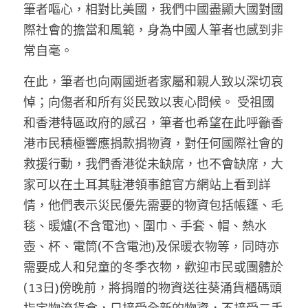
筆者嘔心，相對比美國，我們中國盡顯大國對國
際社會的擔當和風範，身為中國人筆者也感到非
常自毫。
在此，筆者也向兩國逝者家屬和親人致以深切哀
悼；向傷者和所有災民致以衷心問候。 受祖國
和香港特區政府的感召，筆者也希望在此呼籲香
港市民積極響應捐款捐物資，對任何國際社會的
救援行動，我們香港從未缺席，也不會缺席，大
家可以在土耳其駐港領事館官方網站上看到詳
情，他們表示災民優先需要的物資包括帳篷、毛
毯、暖爐(不含電池)、圍巾、手套、帽、熱水
壺、杯、電筒(不含電池)及保暖衣物等，同時亦
需要成人和兒童的冬季衣物，歡迎市民或團體於
(13日)傍晚前，將捐贈的物資送往葵涌貨櫃碼頭