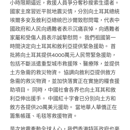
小時限期逼近，救援人員爭分奪秒搜索生還者。 
林伯強專欄
條款及細則
國家主席習近平就地震災情，分別向土耳其總統
馮煒光專欄
關於我們
埃爾多安及敘利亞總統巴沙爾致慰問電，代表中
國政府和人民向遇難者表示沉痛哀悼，向遇難者
趙處機專欄
家屬和受傷人員表示誠摯慰問。 我們祖國第一
KOL 精選
時間決定向土耳其和敘利亞提供緊急援助。 首
批將向土耳其提供4000萬元人民幣緊急援助，
大衛sir專欄
包括不斷派遣重型城市救援隊、醫療隊，並提供
曾子晴 - 晴深直說
土方急需的救災物資。 協調向敘利亞提供敘方
急需的救災物資，並加快落實正在實施的糧食援
龔靜儀大律師專欄
助項目。 同時，中國社會各界也向土耳其和敘
陳貴春大律師專欄
利亞伸出援手。 中國紅十字會已分別向土方和
敘方各提供20萬美元援助。 當地華人華僑正在
陳子遷律師專欄
籌集帳篷、毛毯等救援物資。
羅浚軒專欄
是次地震牽動全球人心，我們香港特區政府也毫