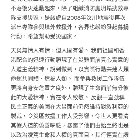
溫志倫專欄
不落後火速動起來，除了組織消防處坍塌搜救專
隊支援災區，是該處自2008年汶川地震後再次
汪明欣專欄
派出專隊參與境外救援外，各界也紛紛發起募捐
張美雄專欄
行動，希望幫助受災國家。
莊豪鋒專欄
天災無情人有情，但人間有愛。 我們祖國和香
港配合的迅速行動體現了在災難面前真心實意的
香港科技專上書院｜專欄
人道主義精神，說到做到，以實際行動共建人類
命運共同體、造福人類。 而參與救援工作隊伍
更將自身安危置之度外，體現了生命面前無分彼
此的大愛精神，實在令人致敬。 反觀一直號稱
民主正義的美國在大災面前仍然維持對敘利亞的
製裁，令災區救援工作大受影響，令世人更看清
其假人道的偽善嘴臉，暴露了他們由始至終也是
以政治凌駕生命和人權的真面目，其行徑實在讓