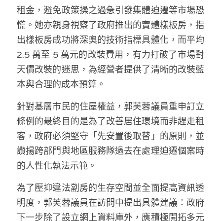
租金，避免政策操之過急引發集體迫遷等市場恐
溫志倫專欄
慌。她亦親身視察了政府推出的實體樣板房，指
汪明欣專欄
出樣板房成功將深奧的技術指標具體化，而平均 
2.5 萬至 5 萬元的改裝費用，有力打破了市場對
張美雄專欄
天價改裝的迷思，為經營者提供了清晰的改裝藍
莊豪鋒專欄
本與合理的成本預算。  
香港科技專上書院｜專欄
針對基層市民的住屋權益，郭芙蓉議員重申訂立
條例的最終目的是為了改善居住環境而非趕走租
客，政府必須堅守「先安置後取替」的原則，並
讚揚跨部門與地區服務隊過去在處理迫遷個案時
的人性化執法示範。  
為了壓抑違法劏房的生存空間並全面提高資訊透
明度，郭芙蓉議員在訪問中提出具體建議：政府
下一步除了設立網上資料庫外，應積極開拓多元