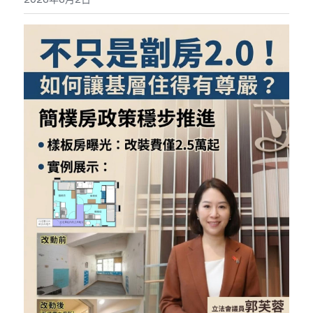
反華推手你要知
KOL 專欄
反華推手懶人包
民主派騙案十式
絕密法庭檔案
林淑芳專欄
反華推手起底
屈穎妍專欄
生活
醫院口岸爆炸案
美西霸凌內幕
朱庭萱專欄
屠龍小隊案
關於我們
吃喝玩指南
美西極權主義
莫綺琪專欄
黎智英案審訊
休閒好介紹
人才招聘
搜索
真相直擊
黃萬成專欄
支聯會案
親子
投稿熱線
繁體中文
極端暴恐實錄
招國偉專欄
35+顛覆案
花生仔漫畫週記
商戶合作
繁體中文
高松傑專欄
支持讚助
English