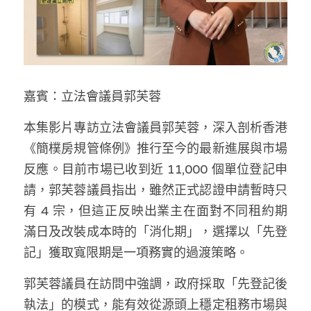
林伯強專欄
條款及細則
馮煒光專欄
關於我們
趙處機專欄
嘉賓：立法會議員郭芙蓉
KOL 精選
本集影片專訪立法會議員郭芙蓉，深入剖析香港
大衛sir專欄
《簡樸房規管條例》推行至今的最新進展與市場
曾子晴 - 晴深直說
反應。目前市場已收到近 11,000 個單位登記申
請，郭芙蓉議員指出，雖然正式認證申請暫時只
龔靜儀大律師專欄
有 4 宗，但這正反映出業主在面對不同租約期
陳貴春大律師專欄
滿日及改裝成本時的「消化期」，選擇以「先登
記」獲取寬限期是一項務實的過渡策略。 
陳子遷律師專欄
郭芙蓉議員在訪問中強調，政府採取「先登記後
羅浚軒專欄
執法」的模式，能有效從源頭上穩定租務市場與