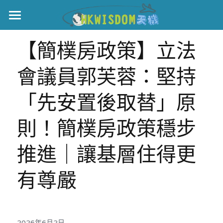
主頁
【簡樸房政策】立法
世界盃
會議員郭芙蓉：堅持
伊美戰爭
「先安置後取替」原
黎智英案
則！簡樸房政策穩步
宏福火災
正本清源•黎智英案
推進｜讓基層住得更
美西媒體謊言實錄
港聞
宏福‧革新
有尊嚴
宏福苑聽證會
中國
宏福火災正視聽
國際
記錄．宏福苑火災
娛樂
2026年6月2日