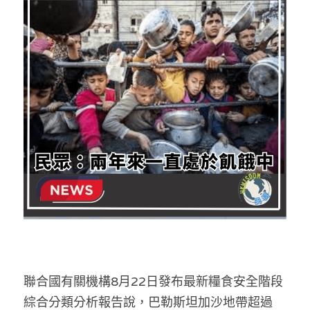
反華推手你要知
KOL 專欄
反華推手懶人包
民主派騙案十式
絕密法庭檔案
林淑芳專欄
反華推手起底
屈穎妍專欄
生活
醫院口岸爆炸案
美西霸凌內幕
朱庭萱專欄
屠龍小隊案
關於我們
吃喝玩指南
美西極權主義
莫綺琪專欄
黎智英案審訊
休閒好介紹
人才招聘
搜索
真相直擊
黃萬成專欄
支聯會案
親子
投稿熱線
繁體中文
極端暴恐實錄
招國偉專欄
35+顛覆案
花生仔漫畫週記
商戶合作
繁體中文
聯合國有關機構8月22日發布最新糧食安全階段
高松傑專欄
支持讚助
English
綜合分類分析報告說，巴勒斯坦加沙地帶超過