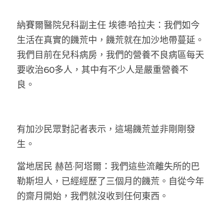
溫志倫專欄
納賽爾醫院兒科副主任 埃德·哈拉夫：我們如今
汪明欣專欄
生活在真實的饑荒中，饑荒就在加沙地帶蔓延。
我們目前在兒科病房，我們的營養不良病區每天
張美雄專欄
要收治60多人，其中有不少人是嚴重營養不
莊豪鋒專欄
良。
香港科技專上書院｜專欄
有加沙民眾對記者表示，這場饑荒並非剛剛發
生。
當地居民 赫芭·阿塔爾：我們這些流離失所的巴
勒斯坦人，已經經歷了三個月的饑荒。自從今年
的齋月開始，我們就沒收到任何東西。