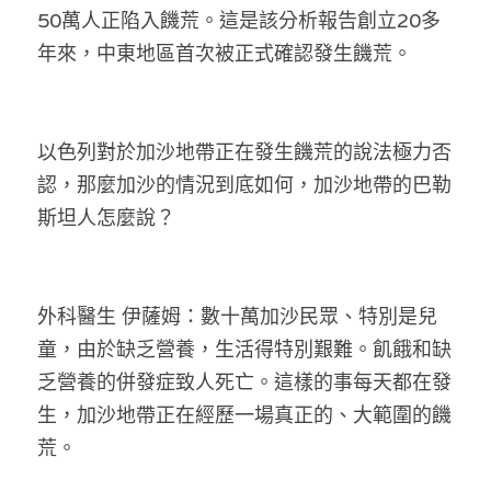
林伯強專欄
條款及細則
50萬人正陷入饑荒。這是該分析報告創立20多
年來，中東地區首次被正式確認發生饑荒。
馮煒光專欄
關於我們
趙處機專欄
以色列對於加沙地帶正在發生饑荒的說法極力否
KOL 精選
認，那麼加沙的情況到底如何，加沙地帶的巴勒
大衛sir專欄
斯坦人怎麼說？
曾子晴 - 晴深直說
龔靜儀大律師專欄
外科醫生 伊薩姆：數十萬加沙民眾、特別是兒
童，由於缺乏營養，生活得特別艱難。飢餓和缺
陳貴春大律師專欄
乏營養的併發症致人死亡。這樣的事每天都在發
生，加沙地帶正在經歷一場真正的、大範圍的饑
陳子遷律師專欄
荒。
羅浚軒專欄