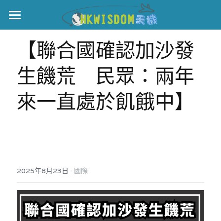
主頁
【聯合國確認加沙發
世界盃
生饑荒　民眾：兩年
伊美戰爭
來一直處於飢餓中】
黎智英案
宏福火災
正本清源•黎智英案
美西媒體謊言實錄
港聞
宏福‧革新
·
2025年8月23日
宏福苑聽證會
國際
中國
宏福火災正視聽
國際
記錄．宏福苑火災
娛樂