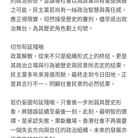
的政治前途，並誤導社會以為該黨尚有重整旗鼓
之可能。民主黨若尚有一絲政治智慧與責任感，
應正視現實，坦然接受歷史的審判，儘早退出政
治舞台，為其歷史角色劃上句號。
切勿苟延殘喘
政黨解散，從來不只是組織形式上的終結，更是
其政治立場與行為被歷史與民意所否定的結果。
民主黨多年來背道而馳，最終走到今日田地，正
是其言行不一、罔顧社會民意的必然結果。
若仍妄圖苟延殘喘，只會進一步削弱其歷史形
象，將錯誤延續至最後一刻。此刻，最明智的選
擇，是承認失敗，果斷離場。香港社會不再需要
一個失去方向與信任的政治組織，未來的發展亦