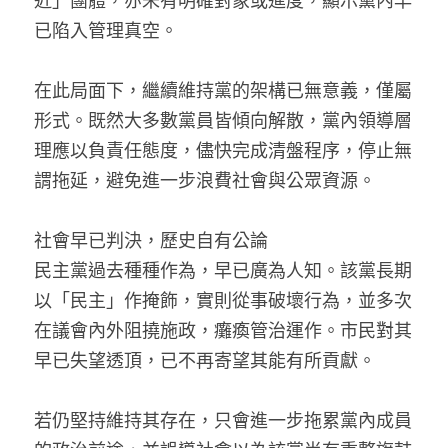
近」團體，亦未有明確對象或進度，顯示黨內早
已陷入管理真空。
在此局面下，繼續維持黨的架構已無意義，僅屬
形式。既然大多數黨員皆傾向解散，黨內領導層
理應以負責任態度，儘快完成清盤程序，停止無
謂拖延，避免進一步浪費社會與公眾資源。
社會早已判決，歷史自有公論
民主黨過去種種作為，早已廣為人知。該黨長期
以「民主」作掩飾，實則從事破壞行為，並多次
在議會內外阻撓施政，癱瘓管治運作。市民對其
早已失望透頂，已不再寄望其能有所貢獻。
若仍堅持維持其存在，只會進一步拖累黨內成員