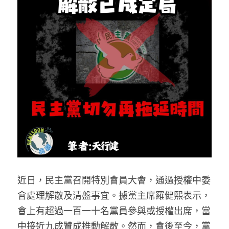
反華推手你要知
KOL 專欄
反華推手懶人包
民主派騙案十式
絕密法庭檔案
林淑芳專欄
反華推手起底
屈穎妍專欄
生活
醫院口岸爆炸案
美西霸凌內幕
朱庭萱專欄
屠龍小隊案
關於我們
吃喝玩指南
美西極權主義
莫綺琪專欄
黎智英案審訊
休閒好介紹
人才招聘
搜索
真相直擊
黃萬成專欄
支聯會案
親子
投稿熱線
繁體中文
近日，民主黨召開特別會員大會，通過授權中委
極端暴恐實錄
招國偉專欄
35+顛覆案
花生仔漫畫週記
商戶合作
繁體中文
會處理解散及清盤事宜。據黨主席羅健熙表示，
會上有超過一百一十名黨員參與或授權出席，當
高松傑專欄
支持讚助
English
中接近九成贊成推動解散。然而，會後至今，黨