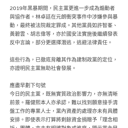
2019年黑暴期間，民主黨更進一步成為煽動者
與協作者。林卓廷在元朗衝突事件中涉嫌參與暴
動，最終被法院裁定罪成。其他黨員如許智峯、
黃碧雲、胡志偉等，亦於國安法實施後繼續發表
反中言論，部分更選擇潛逃，逃避法律責任。
這些行為，已徹底背離其作為建制政黨的定位，
亦證明民主黨無助社會發展。
應盡早劃下句號
今日的民主黨，既無實質政治影響力，亦無清晰
前景。羅健熙本人亦承認，難以找到願意接手清
盤工作的專業人士，黨內資產的處理亦未有具體
安排。即使表示打算將剩餘資金捐贈予「理念相