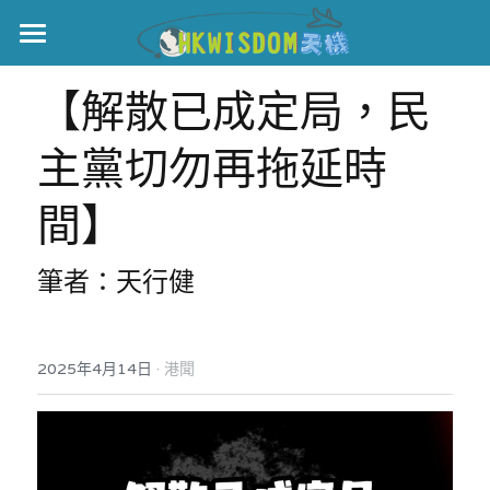
主頁
【解散已成定局，民
世界盃
主黨切勿再拖延時
伊美戰爭
間】
黎智英案
筆者：天行健
宏福火災
正本清源•黎智英案
美西媒體謊言實錄
港聞
宏福‧革新
·
2025年4月14日
港聞
宏福苑聽證會
中國
宏福火災正視聽
國際
記錄．宏福苑火災
娛樂