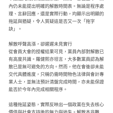
林伯強專欄
條款及細則
內仍未能提出明確的解散時間表。無論是程序處
理、言辭回應，還是實際行動，均顯示出明顯的
馮煒光專欄
關於我們
拖延與猶疑，令人質疑這是否又一次「拖字
趙處機專欄
訣」。
KOL 精選
解散呼聲高漲，卻遲遲未見實行
大衛sir專欄
從會員大會的授權結果可見，黨員內部對解散已
有高度共識。羅健熙亦坦言，大多數黨員認為解
曾子晴 - 晴深直說
散已是無可避免的方向。然而，他在會後卻未能
龔靜儀大律師專欄
交代具體進度，只稱仍需時間物色法律與會計專
業人士，並無法預計清盤完成時間，亦未能保證
陳貴春大律師專欄
能否於今年內完成相關程序。
陳子遷律師專欄
這種拖延姿態，實際反映出一個政黨在失去核心
羅浚軒專欄
價值與社會支持後的無力與迷失。解散本非難