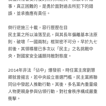
溫志倫專欄
事，真正困難的，是勇於面對過去所犯下的錯
誤，並承擔應有責任。
汪明欣專欄
張美雄專欄
倒行逆施三十載，惡行歷歷在目
民主黨之所以淪落至此，與其長年偏離基本法原
莊豪鋒專欄
則、破壞「一國兩制」框架密不可分。早於九七
前後，其領導層已多次以「民主」之名挑戰中
香港科技專上書院｜專欄
央，對國家安全議題持敵對態度。
2014年非法「佔中」爆發前，時任黨主席劉慧
卿就曾揚言，若中央設立普選門檻，民主黨將聯
同佔中發起人推動行動。其後，多名黨內重量級
人物更親身參與佔領行動，對社會秩序構成嚴重
衝擊。