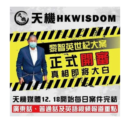
反華推手你要知
KOL 專欄
反華推手懶人包
民主派騙案十式
絕密法庭檔案
林淑芳專欄
反華推手起底
屈穎妍專欄
生活
醫院口岸爆炸案
美西霸凌內幕
朱庭萱專欄
屠龍小隊案
關於我們
吃喝玩指南
美西極權主義
莫綺琪專欄
黎智英案審訊
休閒好介紹
人才招聘
搜索
真相直擊
黃萬成專欄
支聯會案
親子
投稿熱線
繁體中文
極端暴恐實錄
招國偉專欄
35+顛覆案
花生仔漫畫週記
商戶合作
繁體中文
高松傑專欄
支持讚助
English