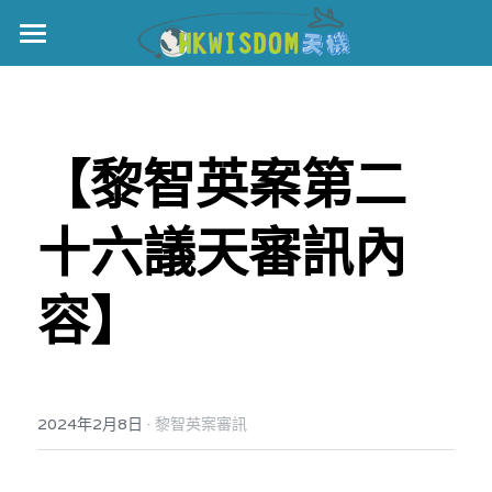
主頁
世界盃
【黎智英案第二
伊美戰爭
黎智英案
十六議天審訊內
宏福火災
正本清源•黎智英案
容】
美西媒體謊言實錄
港聞
宏福‧革新
宏福苑聽證會
中國
·
2024年2月8日
黎智英案審訊
宏福火災正視聽
國際
記錄．宏福苑火災
娛樂