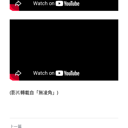
溫志倫專欄
汪明欣專欄
張美雄專欄
莊豪鋒專欄
香港科技專上書院｜專欄
(影片轉載自「無凌角」)
上一篇