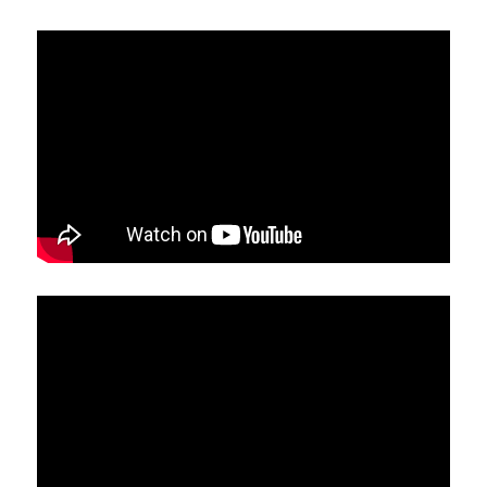
林伯強專欄
條款及細則
馮煒光專欄
關於我們
趙處機專欄
KOL 精選
大衛sir專欄
曾子晴 - 晴深直說
龔靜儀大律師專欄
陳貴春大律師專欄
陳子遷律師專欄
羅浚軒專欄