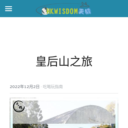
主頁
世界盃
伊美戰爭
皇后山之旅
黎智英案
宏福火災
正本清源•黎智英案
美西媒體謊言實錄
港聞
宏福‧革新
·
2022年12月2日
吃喝玩指南
宏福苑聽證會
中國
宏福火災正視聽
國際
記錄．宏福苑火災
娛樂