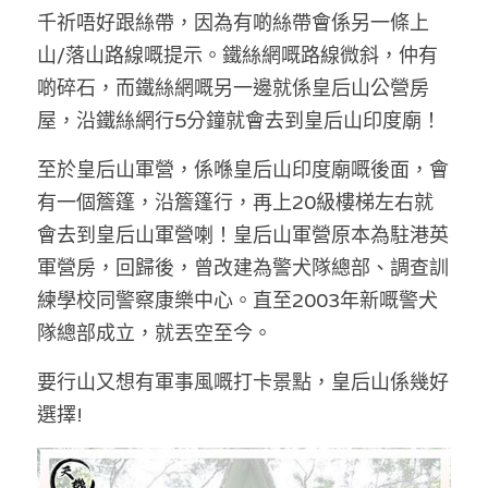
林伯強專欄
條款及細則
千祈唔好跟絲帶，因為有啲絲帶會係另一條上
山/落山路線嘅提示。鐵絲網嘅路線微斜，仲有
馮煒光專欄
關於我們
啲碎石，而鐵絲網嘅另一邊就係皇后山公營房
趙處機專欄
屋，沿鐵絲網行5分鐘就會去到皇后山印度廟！
KOL 精選
至於皇后山軍營，係喺皇后山印度廟嘅後面，會
有一個簷篷，沿簷篷行，再上20級樓梯左右就
大衛sir專欄
會去到皇后山軍營喇！皇后山軍營原本為駐港英
曾子晴 - 晴深直說
軍營房，回歸後，曾改建為警犬隊總部、調查訓
練學校同警察康樂中心。直至2003年新嘅警犬
龔靜儀大律師專欄
隊總部成立，就丟空至今。
陳貴春大律師專欄
要行山又想有軍事風嘅打卡景點，皇后山係幾好
陳子遷律師專欄
選擇!
羅浚軒專欄