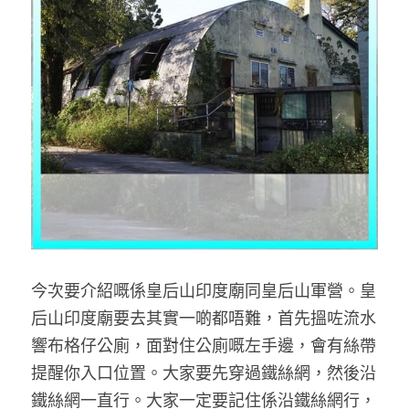
反華推手你要知
KOL 專欄
反華推手懶人包
民主派騙案十式
絕密法庭檔案
林淑芳專欄
反華推手起底
屈穎妍專欄
生活
醫院口岸爆炸案
美西霸凌內幕
朱庭萱專欄
屠龍小隊案
關於我們
吃喝玩指南
美西極權主義
莫綺琪專欄
黎智英案審訊
休閒好介紹
人才招聘
搜索
今次要介紹嘅係皇后山印度廟同皇后山軍營。皇
真相直擊
黃萬成專欄
支聯會案
親子
投稿熱線
繁體中文
后山印度廟要去其實一啲都唔難，首先搵咗流水
極端暴恐實錄
招國偉專欄
35+顛覆案
花生仔漫畫週記
商戶合作
繁體中文
響布格仔公廁，面對住公廁嘅左手邊，會有絲帶
提醒你入口位置。大家要先穿過鐵絲網，然後沿
高松傑專欄
支持讚助
English
鐵絲網一直行。大家一定要記住係沿鐵絲網行，