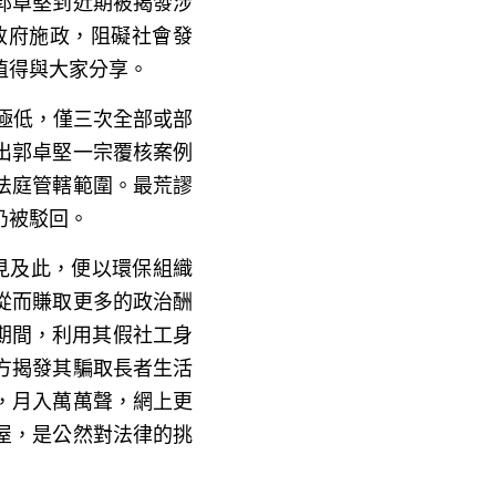
郭卓堅到近期被揭發涉
政府施政，阻礙社會發
值得與大家分享。
極低，僅三次全部或部
出郭卓堅一宗覆核案例
法庭管轄範圍。最荒謬
仍被駁回。
見及此，便以環保組織
從而賺取更多的政治酬
暴期間，利用其假社工身
方揭發其騙取長者生活
，月入萬萬聲，網上更
屋，是公然對法律的挑