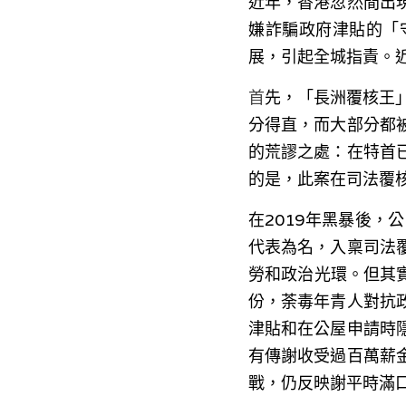
近年，香港忽然間出
嫌詐騙政府津貼的「
展，引起全城指責。
首
先，「長洲覆核王
分得直，而大部分都
的荒謬之處：在特首
的是，此案在司法覆
在2019年黑暴後
代表為名，入稟司法
勞和政治光環。但其實
份，荼毒年青人對抗
津貼和在公屋申請時
有傳謝收受過百萬薪
戰，仍反映謝平時滿