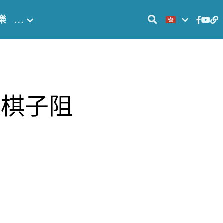
樂
…
派棋子阻