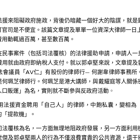
法援來阻礙政府施政，背後仍暗藏一個好大的陰謀，就是
打官司是不便宜。該篇文章提及單單一位資深大律師一日上
費用動輒過百萬，甚至數百萬。
在民事案件（包括司法覆核）的法律援助申請，申請人一
費用就由政府即納稅人支付。就以郭卓堅來說，文章提及
法會議員「AV仁」有股份的律師行
— 
何謝韋律師事務所
是何珮芝律師行。
何珮芝
是港大講師，與戴耀庭等人關係
人口販運」為名，實則就不斷參與反政府活動
。
用法援資金聘用「自己人」的律師，中飽私囊，變相為
的「提款機」。
司法覆核為名，一方面無理地阻政府發展，另一方面利用
世傑及郭卓堅兩人的行為不僅浪費寶貴的公共資源，還干