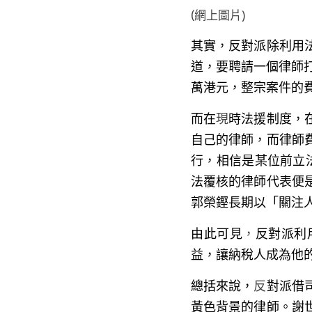
(網上圖片)
其實，反對派除利用
道，要聘請一個律師
萬港元，整宗案件的
而在
現
時法援制度，
自己的律師，而律師
行，相信是某位前立
法覆核的律師代表便
郭榮鏗長期以「關注
由此可見
，
反對派利
益，讓納稅人成為他
總括來說，
反
對派借
黃色背景的律師。謝