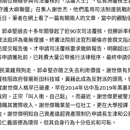
現兩位積極參與司法覆核的「活躍人士」，從長洲覆核王
守護大嶼聯盟」召集人謝世杰，他們濫用司法制度挑戰
近日，筆者在網上看了一篇有關兩人的文章，當中的觀點
」郭卓堅過去十多年間發起了近90次司法覆核，但勝訴率
被法庭評為毫無理據。終審法院前法官烈顯倫亦曾撰文指
已提交報告後，才申請司法覆核要求撤銷報告，明顯超出
核申請獲批前，已耗費大量公帑進行法律程序，最終申請
，公民黨雞飛狗走，郭卓堅亦隨之失去利用價值。謝世傑有
覆核阻政府發展新田科技城，冀藉此成為反對派的頭馬，
謝世傑人格早已破產，早在2014年佔中及2019年黑
政府，正宗「叫人衝，自己鬆」。而最近，謝世傑更被警
隱瞞其實際收入。謝世傑職業是一位社工，更在大學授課
金。謝世傑明知自己資產遠超資產限制仍申請長生津和公
口仁義道德為環保，但其自身行為十分低劣和可恥。