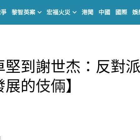
戰爭
黎智英案
宏福火災
港聞
中國
國際
娛
卓堅到謝世杰：反對
發展的
伎倆
】
選