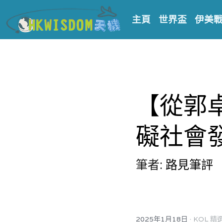
主頁
世界盃
伊美
【從郭
礙社會
筆者: 
路見筆評
·
2025年1月18日
KOL 精