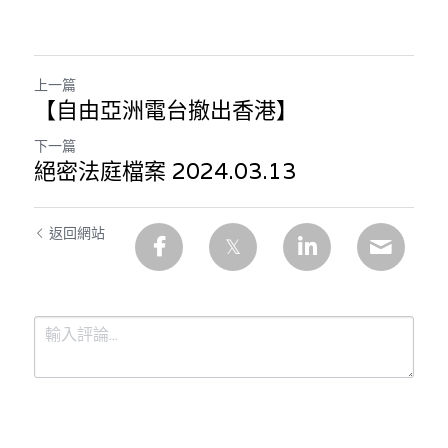
溫志倫專欄
汪明欣專欄
上一篇
【自由亞洲電台撤出香港】
張美雄專欄
下一篇
莊豪鋒專欄
絕密法庭檔案 2024.03.13
香港科技專上書院｜專欄
返回網站