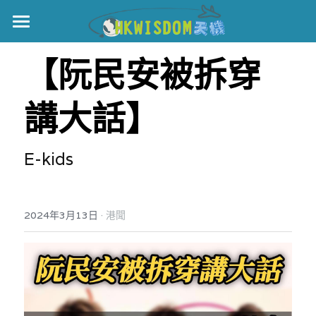
主頁
【阮民安被拆穿
世界盃
講大話】
伊美戰爭
黎智英案
E-kids
宏福火災
正本清源•黎智英案
美西媒體謊言實錄
港聞
宏福‧革新
·
2024年3月13日
港聞
宏福苑聽證會
中國
宏福火災正視聽
國際
記錄．宏福苑火災
娛樂