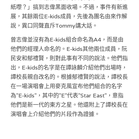
林伯強專欄
條款及細則
紙嚟？」搞到志偉黑面收場。不過，事件有新進
展，其餘兩位E-kids成員，先後為團名由來作解
馮煒光專欄
關於我們
說，異口同聲直斥Tommy講大話。
趙處機專欄
曾志偉並沒有為E-kids組合命名為A4，而是由
KOL 精選
他們的經理人命名的。E-kids其他兩位成員，阮
民安和郁禮賢，則對此事有不同的說法。他們指
大衛sir專欄
出，E-kids的名字是在譚詠麟介紹他們出場時，
曾子晴 - 晴深直說
譚校長親自改名的。根據郁禮賢的說法，譚校長
在一場演唱會上用麥克風宣布他們組合的名字
龔靜儀大律師專欄
為"E-kids"，其中的"E"代表"Star East"，意指
陳貴春大律師專欄
他們是新一代的東方之星。他還附上了譚校長在
演唱會上介紹他們的片段作為證據。
陳子遷律師專欄
羅浚軒專欄