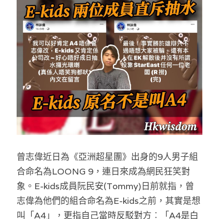
反華推手你要知
KOL 專欄
反華推手懶人包
民主派騙案十式
絕密法庭檔案
林淑芳專欄
反華推手起底
屈穎妍專欄
生活
醫院口岸爆炸案
美西霸凌內幕
朱庭萱專欄
屠龍小隊案
關於我們
吃喝玩指南
美西極權主義
莫綺琪專欄
黎智英案審訊
休閒好介紹
人才招聘
搜索
真相直擊
曾志偉近日為《亞洲超星團》出身的9人男子組
黃萬成專欄
支聯會案
親子
投稿熱線
繁體中文
合命名為LOONG 9，連日來成為網民狂笑對
極端暴恐實錄
招國偉專欄
35+顛覆案
花生仔漫畫週記
商戶合作
繁體中文
象。E-kids成員阮民安(Tommy)日前就指，曾
志偉為他們的組合命名為E-kids之前，其實是想
高松傑專欄
支持讚助
English
叫「A4」，更指自己當時反駁對方︰「A4是白