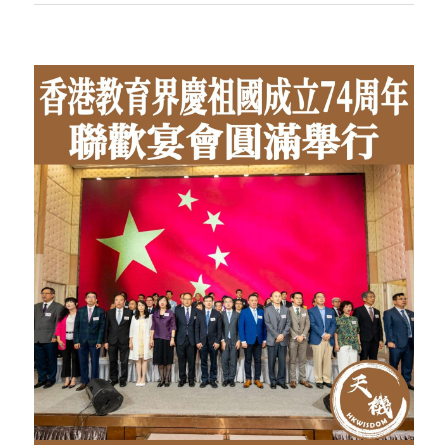
反華推手你要知
KOL 專欄
反華推手懶人包
民主派騙案十式
絕密法庭檔案
林淑芳專欄
反華推手起底
屈穎妍專欄
生活
醫院口岸爆炸案
美西霸凌內幕
朱庭萱專欄
屠龍小隊案
關於我們
吃喝玩指南
美西極權主義
莫綺琪專欄
黎智英案審訊
休閒好介紹
人才招聘
搜索
真相直擊
黃萬成專欄
支聯會案
親子
投稿熱線
繁體中文
極端暴恐實錄
招國偉專欄
35+顛覆案
花生仔漫畫週記
商戶合作
繁體中文
高松傑專欄
支持讚助
English