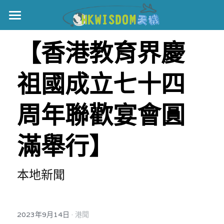
主頁
【香港教育界慶
世界盃
祖國成立七十四
伊美戰爭
黎智英案
周年聯歡宴會圓
宏福火災
正本清源•黎智英案
滿舉行】
美西媒體謊言實錄
港聞
宏福‧革新
本地新聞
宏福苑聽證會
中國
宏福火災正視聽
國際
·
2023年9月14日
港聞
記錄．宏福苑火災
娛樂