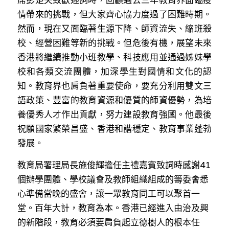
席彭楚夫致歡迎詞時，回顧過去三年教育界面臨疫
溫志倫專欄
情帶來的挑戰，但大家齊心協力度過了困難時期。
然而，現在又面臨著生源下降、師資流失、縮班殺
汪明欣專欄
校、經營困難等新的挑戰。但危後有機，展望未來
香港將繼續推動小班教學、科技應用並通過姊妹學
張美雄專欄
校和各類交流團體，加深學生對國情和文化的認
莊豪鋒專欄
知。教育界也肩負著重要使命，要充分利用雙文三
語政策、豐富的教育資源和優質的師資優勢，為培
香港科技專上書院｜專欄
養優秀人才作出貢獻，努力建設教育強國。他最後
祝願國家繁榮昌盛、香港和諧穩定、教育事業蓬勃
發展。
教育局署理局長施俊輝擔任主禮嘉賓致詞時感謝
41
個辦學團體、學校議會及教師組織組成的籌委會悉
心準備當晚的盛會，讓一眾教育同工可以聚首一
堂。百年大計，教育為本。香港已經進入由治及興
的新階段，教育必須要肩負起立德樹人的根本任