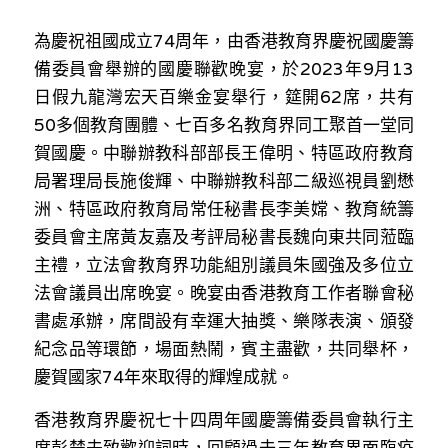
林伯強專欄
條款及細則
為慶祝祖國成立
74
周年，由香港教育界慶祝國慶籌
馮煒光專欄
關於我們
備委員會舉辦的國慶聯歡晚宴，於
2023
年
9
月
13
日假九龍灣宏天百樂金宴舉行，筵開
62
席，共有
趙處機專欄
50
多個教育團體、七百多名教育界同工聚首一堂同
KOL 精選
賀國慶。中聯辦教科部部長王偉明、特區政府教育
局署理局長施俊輝、中聯辦教科部二級巡視員劉懋
大衛sir專欄
洲、特區政府教育局常任秘書長李美嫦、教育統籌
委員會主席黃友嘉及考評局秘書長魏向東共同蒞臨
曾子晴 - 晴深直說
主禮，立法會教育界功能組別議員朱國強及多位立
龔靜儀大律師專欄
法會議員出席晚宴。晚宴由香港教育工作者聯會秘
書處承辦，席間設有幸運大抽獎、樂隊表演、頒發
陳貴春大律師專欄
紀念品等環節，場面熱鬧，賓主盡歡，共同舉杯，
慶賀國家
74
年來取得的輝煌成就。
陳子遷律師專欄
香港教育界慶祝七十四周年國慶籌備委員會執行主
羅浚軒專欄