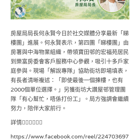
林伯強專欄
條款及細則
馮煒光專欄
關於我們
趙處機專欄
房屋局局長何永賢今日於社交媒體分享最新「睇
樓團」進展。何永賢表示，第四團「睇樓團」由
KOL 精選
房署與中海物業組織，帶領寶田邨的宏福苑居民
大衛sir專欄
到樂富房委會客戶服務中心參觀，吸引十多戶家
庭參與。現場「解說專隊」協助街坊即場填表，
曾子晴 - 晴深直說
有長者清晰複述：「即使最後一個揀樓，也有
2000個單位選擇。」另獲街坊大讚屋邨管理團
龔靜儀大律師專欄
隊「有心幫忙，唔係打份工」。局方強調會繼續
陳貴春大律師專欄
努力，陪伴大家前行。
陳子遷律師專欄
詳情👇🏻👇🏻👇🏻
羅浚軒專欄
https://www.facebook.com/reel/224703697