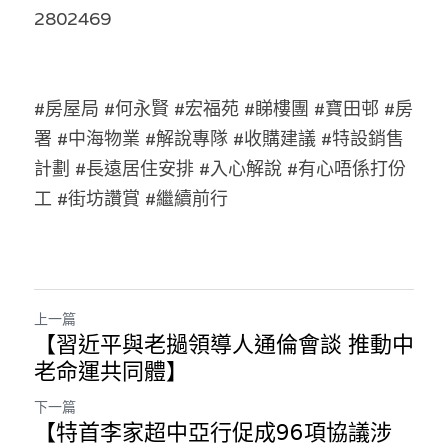
2802469
溫志倫專欄
汪明欣專欄
#房屋局 #何永賢 #宏福苑 #睇樓團 #寶田邨 #房
張美雄專欄
署 #中海物業 #解說專隊 #收購建議 #特設銷售
莊豪鋒專欄
計劃 #長遠居住安排 #入心解說 #有心唔係打份
工 #街坊讚賞 #繼續前行
香港科技專上書院｜專欄
上一篇
【習近平與老撾領導人通倫會談 推動中
老命運共同體】
下一篇
【特首李家超中亞行促成96項協議涉