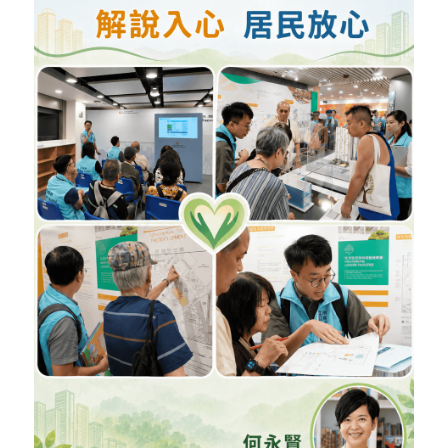
反華推手你要知
KOL 專欄
反華推手懶人包
民主派騙案十式
絕密法庭檔案
林淑芳專欄
反華推手起底
屈穎妍專欄
生活
醫院口岸爆炸案
美西霸凌內幕
朱庭萱專欄
屠龍小隊案
關於我們
吃喝玩指南
美西極權主義
莫綺琪專欄
黎智英案審訊
休閒好介紹
人才招聘
搜索
真相直擊
黃萬成專欄
支聯會案
親子
投稿熱線
繁體中文
極端暴恐實錄
招國偉專欄
35+顛覆案
花生仔漫畫週記
商戶合作
繁體中文
高松傑專欄
支持讚助
English