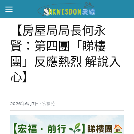
主頁
【房屋局局長何永
世界盃
賢：第四團「睇樓
伊美戰爭
團」反應熱烈 解說入
黎智英案
心】
宏福火災
正本清源•黎智英案
美西媒體謊言實錄
港聞
宏福‧革新
·
2026年6月7日
宏福苑聽證會
宏福苑
中國
宏福火災正視聽
國際
記錄．宏福苑火災
娛樂