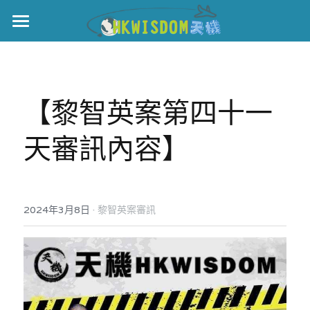
主頁
世界盃
【黎智英案第四十一
伊美戰爭
天審訊內容】
黎智英案
宏福火災
正本清源•黎智英案
美西媒體謊言實錄
港聞
宏福‧革新
·
2024年3月8日
黎智英案審訊
宏福苑聽證會
中國
宏福火災正視聽
國際
記錄．宏福苑火災
娛樂