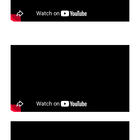
林伯強專欄
條款及細則
馮煒光專欄
關於我們
趙處機專欄
KOL 精選
大衛sir專欄
曾子晴 - 晴深直說
龔靜儀大律師專欄
陳貴春大律師專欄
陳子遷律師專欄
羅浚軒專欄