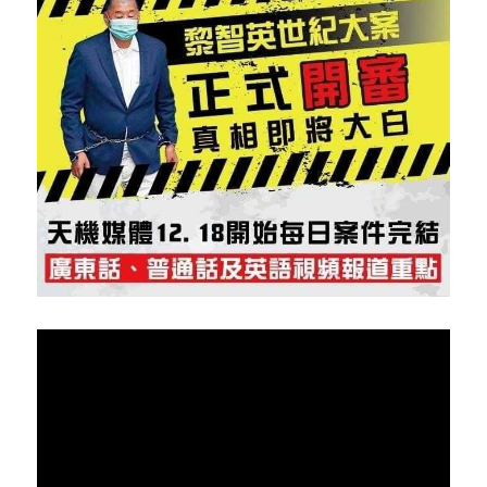
反華推手你要知
KOL 專欄
反華推手懶人包
民主派騙案十式
絕密法庭檔案
林淑芳專欄
反華推手起底
屈穎妍專欄
生活
醫院口岸爆炸案
美西霸凌內幕
朱庭萱專欄
屠龍小隊案
關於我們
吃喝玩指南
美西極權主義
莫綺琪專欄
黎智英案審訊
休閒好介紹
人才招聘
搜索
真相直擊
黃萬成專欄
支聯會案
親子
投稿熱線
繁體中文
極端暴恐實錄
招國偉專欄
35+顛覆案
花生仔漫畫週記
商戶合作
繁體中文
高松傑專欄
支持讚助
English