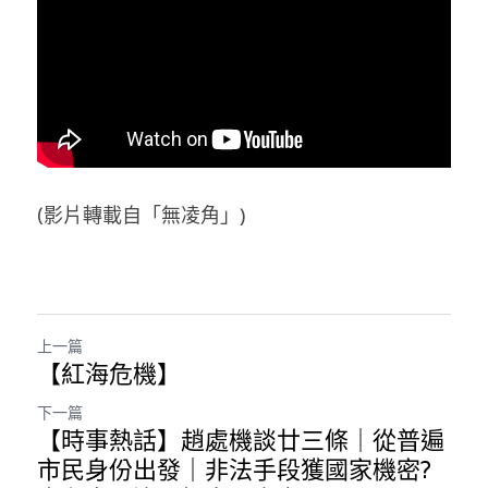
溫志倫專欄
汪明欣專欄
張美雄專欄
莊豪鋒專欄
(影片轉載自「無凌角」)
香港科技專上書院｜專欄
上一篇
【紅海危機】
下一篇
【時事熱話】趙處機談廿三條｜從普遍
市民身份出發｜非法手段獲國家機密?