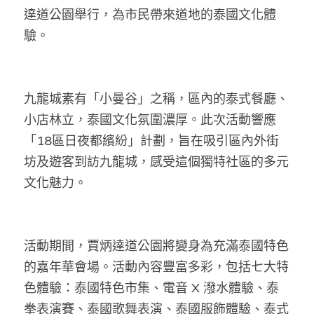
林伯強專欄
條款及細則
達道公園舉行，為市民帶來道地的泰國文化體
驗。
馮煒光專欄
關於我們
趙處機專欄
九龍城素有「小曼谷」之稱，區內的泰式餐廳、
KOL 精選
小店林立，泰國文化氛圍濃厚。此次活動響應
大衛sir專欄
「18區日夜都繽紛」計劃，旨在吸引區內外街
坊及遊客到訪九龍城，感受這個獨特社區的多元
曾子晴 - 晴深直說
文化魅力。
龔靜儀大律師專欄
陳貴春大律師專欄
活動期間，賈炳達道公園將變身為充滿泰國特色
陳子遷律師專欄
的嘉年華會場。活動內容豐富多彩，包括七大特
色體驗：泰國特色市集、電音 X 潑水體驗、泰
羅浚軒專欄
拳表演賽、泰國歌舞表演、泰國服飾體驗、泰式