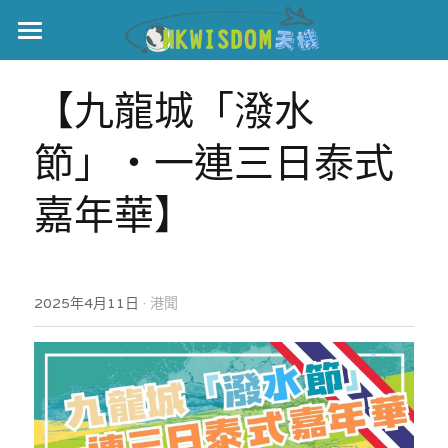
主頁
【九龍城「潑水
世界盃
節」‧一連三日泰式
伊美戰爭
嘉年華】
黎智英案
宏福火災
正本清源•黎智英案
美西媒體謊言實錄
港聞
宏福‧革新
·
2025年4月11日
港聞
宏福苑聽證會
中國
宏福火災正視聽
國際
記錄．宏福苑火災
娛樂