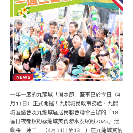
反華推手你要知
KOL 專欄
反華推手懶人包
民主派騙案十式
絕密法庭檔案
林淑芳專欄
反華推手起底
屈穎妍專欄
生活
醫院口岸爆炸案
美西霸凌內幕
朱庭萱專欄
屠龍小隊案
關於我們
吃喝玩指南
美西極權主義
莫綺琪專欄
黎智英案審訊
休閒好介紹
人才招聘
搜索
一年一度的九龍城「潑水節」盛事已於今日（4
真相直擊
黃萬成專欄
支聯會案
親子
投稿熱線
繁體中文
月11日）正式開鑼！九龍城民政事務處、九龍
極端暴恐實錄
招國偉專欄
35+顛覆案
花生仔漫畫週記
商戶合作
繁體中文
城區議會及九龍城區居民聯會聯合主辦的「18
區日夜都繽紛@龍城美食潑水泰繽紛2025」活
高松傑專欄
支持讚助
English
動將一連三日（4月11日至13日）在九龍城賈炳