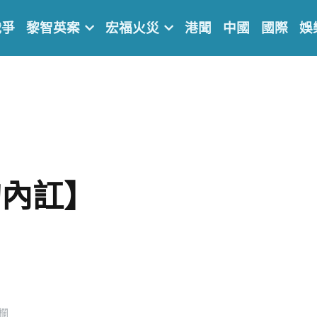
戰爭
黎智英案
宏福火災
港聞
中國
國際
娛
的內訌】
欄