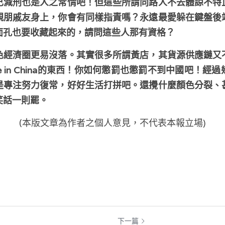
己減刑也是人之常情吧！但這些所謂同路人不去體諒不特
親朋戚友身上，你會有同樣指責嗎？永遠最愛躲在鍵盤後
面孔也要收藏起來的，請問這些人那有資格？
色經濟圈更易沒落。其實很多所謂黃店，其貨源供應鏈又
e in China的東西！你如何懲罰也懲罰不到中國吧！經
是專注努力復常，好好生活打拼吧。還攪什麼顏色分裂、
笑話一則罷。
(本版文章為作者之個人意見，不代表本報立場)
下一篇