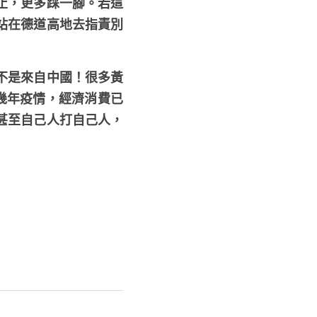
止，更多踩一腳。若這
站在德道高地去指責別
不是來自中國！很多黃
過幾年疫情，經濟消費已
甚至自己人打自己人，