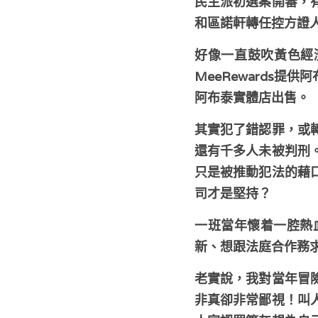
民主派初選案開審，
和區諾軒轉任控方證
好像一直鼓吹黃色經濟
MeeRewards
阿布泰實體店出售。
其實犯了錯認罪，或
還有千多人未被判刑
只是被推動犯法的藉
司才是堅持？
一班當年懷着一腔熱
新、想跟法庭合作務
老實說，我對當年冒
非真卻非常鄙視！叫