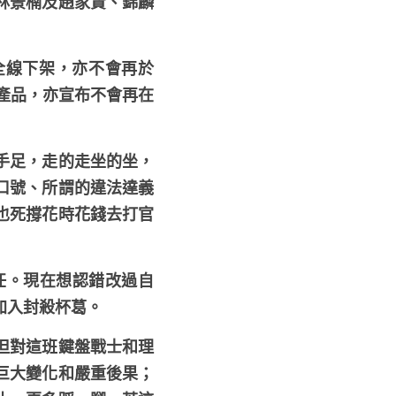
林景楠及趙家賢、錦麟
店全線下架，亦不會再於
有產品，亦宣布不會再在
手足，走的走坐的坐，
口號、所謂的違法達義
也死撐花時花錢去打官
任。現在想認錯改過自
加入封殺杯葛。
但對這班鍵盤戰士和理
巨大變化和嚴重後果；