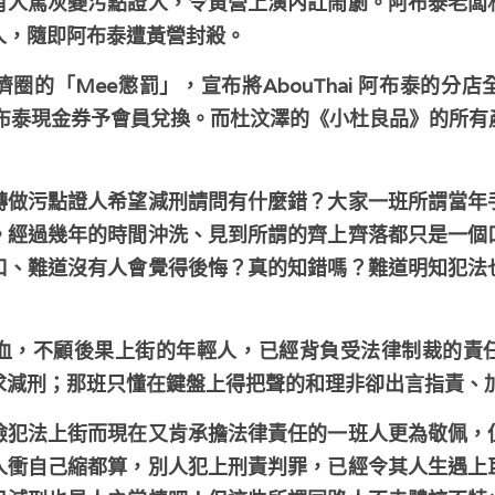
有人篤灰變污點證人，令黃營上演內訌鬧劇。阿布泰老闆
人，隨即阿布泰遭黃營封殺。
圈的「Mee懲罰」，宣布將AbouThai 阿布泰的分
提供阿布泰現金券予會員兌換。而杜汶澤的《小杜良品》的所
轉做污點證人希望減刑請問有什麼錯？大家一班所謂當年
。經過幾年的時間沖洗、見到所謂的齊上齊落都只是一個
口、難道沒有人會覺得後悔？真的知錯嗎？難道明知犯法
血，不顧後果上街的年輕人，已經背負受法律制裁的責
求減刑；那班只懂在鍵盤上得把聲的和理非卻出言指責、
險犯法上街而現在又肯承擔法律責任的一班人更為敬佩，
人衝自己縮都算，別人犯上刑責判罪，已經令其人生遇上