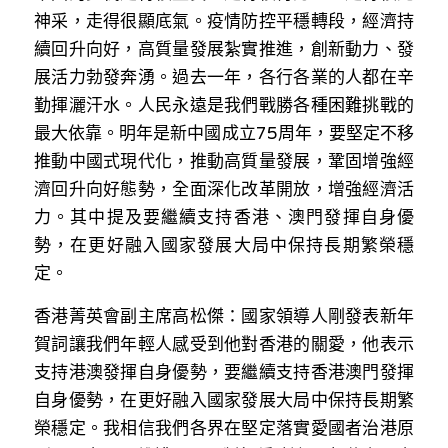
林伯強專欄
條款及細則
神采，走得很顯底氣。疫情防控平穩轉段，經濟持
續回升向好，高質量發展紮實推進，創新動力、發
馮煒光專欄
關於我們
展活力勃發奔湧。過去一年，各行各業的人都在辛
趙處機專欄
勤揮灑汗水。人民永遠是我們戰勝各種困難挑戰的
最大依靠。明年是新中國成立75周年，要堅定不移
KOL 精選
推動中國式現代化，推動高質量發展，鞏固增強經
濟回升向好態勢，全面深化改革開放，增強經濟活
大衛sir專欄
力。其中提及要繼續支持香港、澳門發揮自身優
曾子晴 - 晴深直說
勢，在更好融入國家發展大局中保持長期繁榮穩
定。
龔靜儀大律師專欄
香港菁英會副主席高松傑：國家領導人剛發表新年
陳貴春大律師專欄
賀詞讓我們年輕人感受到他對香港的關愛，他表示
支持港澳發揮自身優勢，要繼續支持香港澳門發揮
陳子遷律師專欄
自身優勢，在更好融入國家發展大局中保持長期繁
羅浚軒專欄
榮穩定。我相信我們各界在堅定落實愛國者治港原