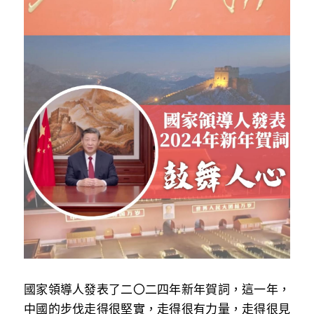
反華推手你要知
KOL 專欄
反華推手懶人包
民主派騙案十式
絕密法庭檔案
林淑芳專欄
反華推手起底
屈穎妍專欄
生活
醫院口岸爆炸案
美西霸凌內幕
朱庭萱專欄
屠龍小隊案
關於我們
吃喝玩指南
美西極權主義
莫綺琪專欄
黎智英案審訊
休閒好介紹
人才招聘
搜索
真相直擊
黃萬成專欄
支聯會案
親子
投稿熱線
繁體中文
極端暴恐實錄
招國偉專欄
35+顛覆案
花生仔漫畫週記
商戶合作
繁體中文
高松傑專欄
國家領導人發表了二〇二四年新年賀詞，這一年，
支持讚助
English
中國的步伐走得很堅實，走得很有力量，走得很見