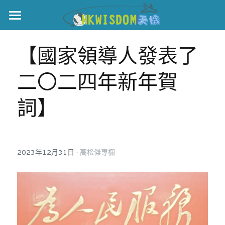
主頁
【國家領導人發表了
世界盃
二〇二四年新年賀
伊美戰爭
詞】
黎智英案
宏福火災
正本清源•黎智英案
美西媒體謊言實錄
港聞
宏福‧革新
·
2023年12月31日
高松傑專欄
宏福苑聽證會
中國
宏福火災正視聽
國際
記錄．宏福苑火災
娛樂