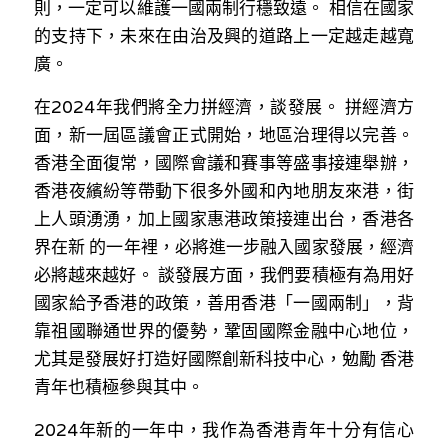
則，一定可以維護一國兩制行穩致遠。 相信在國家
溫志倫專欄
的支持下，未來在由治及興的道路上一定越走越寬
廣。
汪明欣專欄
在2024年我們將全力拼經濟，談發展。 拼經濟方
張美雄專欄
面，新一屆區議會正式開始，地區治理得以完善。 
莊豪鋒專欄
香港全面復常，國際會議和賽事等盛事接連舉辦，
香港夜繽紛等帶動下很多外國和內地朋友來港，街
香港科技專上書院｜專欄
上人頭湧湧，加上國家惠港政策接連出台，香港各
界在新 的一年裡，必將進一步融入國家發展，經濟
必將越來越好。 談發展方面，我們要積極有為用好
國家給予香港的政策，善用香港「一國兩制」，背
靠祖國聯通世界的優勢，鞏固國際金融中心地位，
尤其是發展好打造好國際創新科技中心，勉勵 香港
青年也積極參與其中。
2024年新的一年中，我作為香港青年十分有信心