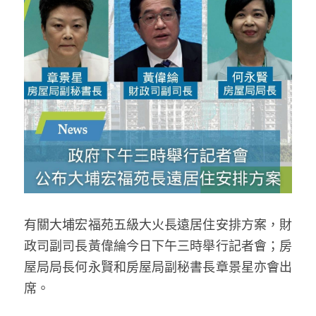
反華推手你要知
KOL 專欄
反華推手懶人包
民主派騙案十式
絕密法庭檔案
林淑芳專欄
反華推手起底
屈穎妍專欄
生活
醫院口岸爆炸案
美西霸凌內幕
朱庭萱專欄
屠龍小隊案
關於我們
吃喝玩指南
美西極權主義
莫綺琪專欄
黎智英案審訊
休閒好介紹
人才招聘
搜索
有關大埔宏福苑五級大火長遠居住安排方案，財
真相直擊
黃萬成專欄
支聯會案
親子
投稿熱線
繁體中文
政司副司長黃偉綸今日下午三時舉行記者會；房
極端暴恐實錄
招國偉專欄
35+顛覆案
花生仔漫畫週記
商戶合作
繁體中文
屋局局長何永賢和房屋局副秘書長章景星亦會出
席。
高松傑專欄
支持讚助
English