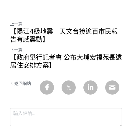
林伯強專欄
條款及細則
馮煒光專欄
關於我們
上一篇
趙處機專欄
【陽江4級地震 天文台接逾百市民報
告有感震動】
KOL 精選
下一篇
【政府舉行記者會 公布大埔宏福苑長遠
大衛sir專欄
居住安排方案】
曾子晴 - 晴深直說
返回網站
龔靜儀大律師專欄
陳貴春大律師專欄
陳子遷律師專欄
羅浚軒專欄