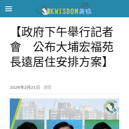
主頁
【政府下午舉行記者
世界盃
會　公布大埔宏福苑
伊美戰爭
長遠居住安排方案】
黎智英案
宏福火災
正本清源•黎智英案
美西媒體謊言實錄
港聞
宏福‧革新
·
2026年2月21日
港聞
宏福苑聽證會
中國
宏福火災正視聽
國際
記錄．宏福苑火災
娛樂