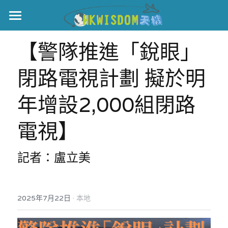
主頁
【警隊推進「銳眼」
世界盃
閉路電視計劃 擬於明
伊美戰爭
年增設2,000組閉路
黎智英案
電視】
宏福火災
正本清源•黎智英案
美西媒體謊言實錄
港聞
宏福‧革新
記者：盧立美
宏福苑聽證會
中國
·
2025年7月22日
本地
宏福火災正視聽
國際
記錄．宏福苑火災
娛樂