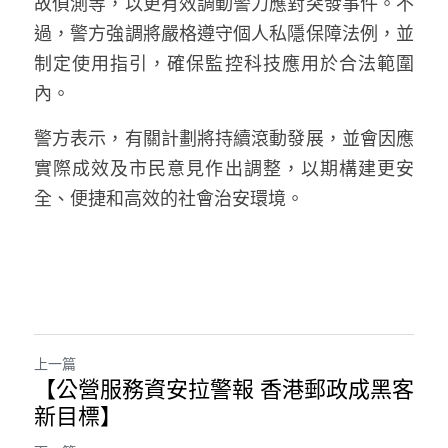
故偵測等，以更有效調動警力應對突發事件。不
溫志倫專欄
過，警方強調將嚴格遵守個人私隱保障法例，並
制定使用指引，確保監控科技應用於合法範圍
汪明欣專欄
內。 
張美雄專欄
警方表示，有關計劃將持續滾動發展，並會因應
莊豪鋒專欄
實際成效及市民意見作出調整，以期構建更安
全、便捷和高效的社會治安環境。
香港科技專上書院｜專欄
上一篇
【公營服務資安拉警報 香港郵政成黑客
新目標】