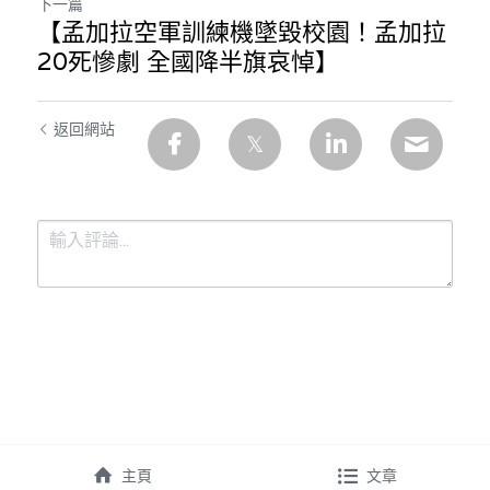
下一篇
【孟加拉空軍訓練機墜毀校園！孟加拉
20死慘劇 全國降半旗哀悼】
返回網站
提交
取消
主頁
文章