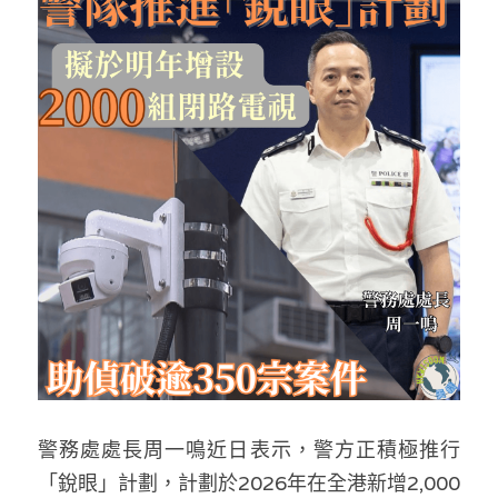
反華推手你要知
KOL 專欄
反華推手懶人包
民主派騙案十式
絕密法庭檔案
林淑芳專欄
反華推手起底
屈穎妍專欄
生活
醫院口岸爆炸案
美西霸凌內幕
朱庭萱專欄
屠龍小隊案
關於我們
吃喝玩指南
美西極權主義
莫綺琪專欄
黎智英案審訊
休閒好介紹
人才招聘
搜索
真相直擊
黃萬成專欄
支聯會案
親子
投稿熱線
繁體中文
極端暴恐實錄
招國偉專欄
35+顛覆案
花生仔漫畫週記
商戶合作
繁體中文
警務處處長周一鳴近日表示，警方正積極推行
高松傑專欄
支持讚助
English
「銳眼」計劃，計劃於2026年在全港新增2,000