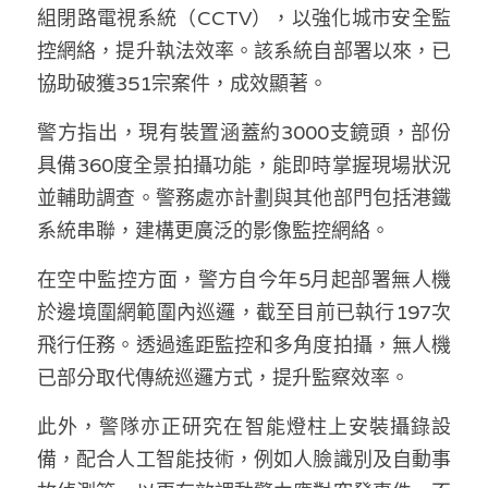
林伯強專欄
條款及細則
組閉路電視系統（CCTV），以強化城市安全監
控網絡，提升執法效率。該系統自部署以來，已
馮煒光專欄
關於我們
協助破獲351宗案件，成效顯著。 
趙處機專欄
警方指出，現有裝置涵蓋約3000支鏡頭，部份
KOL 精選
具備360度全景拍攝功能，能即時掌握現場狀況
並輔助調查。警務處亦計劃與其他部門包括港鐵
大衛sir專欄
系統串聯，建構更廣泛的影像監控網絡。 
曾子晴 - 晴深直說
在空中監控方面，警方自今年5月起部署無人機
於邊境圍網範圍內巡邏，截至目前已執行197次
龔靜儀大律師專欄
飛行任務。透過遙距監控和多角度拍攝，無人機
陳貴春大律師專欄
已部分取代傳統巡邏方式，提升監察效率。 
陳子遷律師專欄
此外，警隊亦正研究在智能燈柱上安裝攝錄設
備，配合人工智能技術，例如人臉識別及自動事
羅浚軒專欄