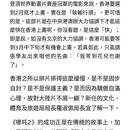
林伯強專欄
登頂世界動畫片賣座冠軍的電影來說，香港要遲
條款及細則
到2月底才上畫，實在是「執輸行頭」。更可惜
馮煒光專欄
關於我們
的是，這部片是在中央港澳辦大力協調下才能這
趙處機專欄
麼快在香港上畫呢。你沒看錯，是這麼「快」；
即是說，如沒有北京的大力協調，香港可能要等
KOL 精選
到3月中下旬才有機會上畫。若真如此，只能請
張學友出來唱他的名曲：「我等到花兒也謝
大衛sir專欄
了」。
曾子晴 - 晴深直說
香港之所以排片排得這麼緩慢，是不是固步
龔靜儀大律師專欄
自封？是不是保護主義？是否因為驕傲自滿
陳貴春大律師專欄
心理，故對大陸片不屑一顧？新任的文化、
體育及旅遊局局長羅淑佩局長宜了解一下。
陳子遷律師專欄
《哪吒2》的成功正是在傳統的故事上，加
羅浚軒專欄