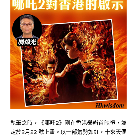
反華推手你要知
KOL 專欄
反華推手懶人包
民主派騙案十式
絕密法庭檔案
林淑芳專欄
反華推手起底
屈穎妍專欄
生活
醫院口岸爆炸案
美西霸凌內幕
朱庭萱專欄
屠龍小隊案
關於我們
吃喝玩指南
美西極權主義
莫綺琪專欄
黎智英案審訊
休閒好介紹
人才招聘
搜索
真相直擊
黃萬成專欄
支聯會案
親子
投稿熱線
繁體中文
極端暴恐實錄
招國偉專欄
35+顛覆案
花生仔漫畫週記
商戶合作
繁體中文
執筆之時，《哪吒2》剛在香港舉辦首映禮，並
高松傑專欄
支持讚助
English
定於2月22 號上畫。以一部氣勢如虹，十來天便