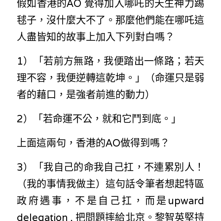
假如香港的AO 覺得加入哪吒的天生神力踢
毬子，沒什麼大不了。那麼他們能在哪吒這
人盡皆知的故事上加入下列對白嗎？
1）「若前方無路，我便踏出一條路；若天
理不容，我便逆轉這乾坤。」（命運只是弱
者的藉口，是強者前進的動力）
2）「若命運不公，就和它鬥到底。」
上面這兩句，香港的AO做得到嗎？
3）「我自己的命我自己扛，不連累別人！
（我的事情我做主）這句話令筆者想起特區
政府遇事，不是自己扛，而是upward 
delegation , ​把問題摔給北京。黎智英堅持