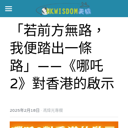
主頁
「若前方無路，
世界盃
我便踏出一條
伊美戰爭
黎智英案
路」——《哪吒
宏福火災
正本清源•黎智英案
2》對香港的啟示
美西媒體謊言實錄
港聞
宏福‧革新
宏福苑聽證會
中國
·
2025年2月18日
馮煒光專欄
宏福火災正視聽
國際
記錄．宏福苑火災
娛樂