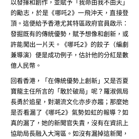
以發揮和創作，並賦予「我命由我不由天」
溫志倫專欄
的勵志，於是《哪吒2》一飛沖天，直接登
汪明欣專欄
頂。這便給予香港尤其特區政府官員啟示：
發掘既有的傳統優勢，賦予想像和創新，或
張美雄專欄
許能闖出一片天。《哪吒2》的餃子（編劇
莊豪鋒專欄
兼導演）便是成功例子，估計他的分紅是數
香港科技專上書院｜專欄
億人民幣。
回看香港，「在傳統優勢上創新」又是否夏
寶龍主任所言的「敢於破局」呢？羅淑佩局
長勇於追星，對潮流文化亦步亦趨；那麼她
是否看漏了《哪吒2》氣勢如虹的報導？如
真的漏了，她的新聞官失責，沒有在資訊上
協助局長融入大灣區。如沒有漏掉這新聞，