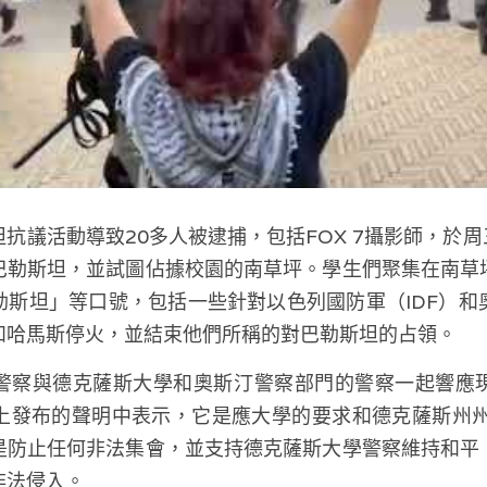
抗議活動導致20多人被逮捕，包括FOX 7攝影師，於周三
巴勒斯坦，並試圖佔據校園的南草坪。學生們聚集在南草
勒斯坦」等口號，包括一些針對以色列國防軍（IDF）和
和哈馬斯停火，並結束他們所稱的對巴勒斯坦的占領。
警察與德克薩斯大學和奧斯汀警察部門的警察一起響應
體上發布的聲明中表示，它是應大學的要求和德克薩斯州州
是防止任何非法集會，並支持德克薩斯大學警察維持和平
非法侵入。