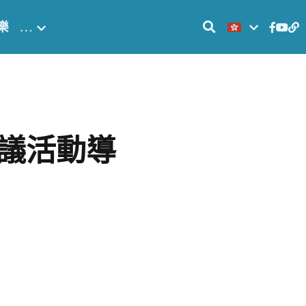
樂
…
議活動導