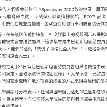
告人們避免前往位於Speedway 2200號的地區，原
gory體育館之間，示威遊行就從這裡開始。FOX7 記者
人士按倒在地並逮捕他。警察還使用自行車和防暴裝備作
捕。在抗議隊伍被推遠後，社交媒體上的視頻顯示該攝影師
後他被拘留並送往監獄。這次集會是由巴勒斯坦團結委員
表示，他們的活動「效仿了哥倫比亞大學SJP、羅格斯新
的志同道合人士」。
分校在4月23日寫給巴勒斯坦團結委員會組織者的信中表
策和規定，並破壞我們的校園運作」，大學不會「允許這
你們國家組織所在地方取得的成果的方式來阻礙我們的使
大學奧斯汀分校表示，任何試圖舉辦此活動的企圖都會導
分，包括停學，而任何非大學成員的參與者將被要求離開
能會被逮捕。