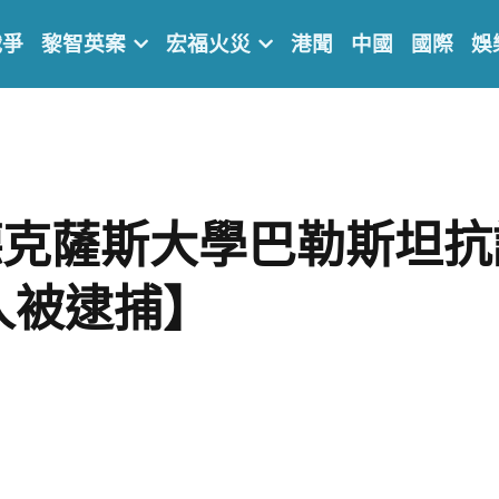
戰爭
黎智英案
宏福火災
港聞
中國
國際
娛
德克薩斯大學巴勒斯坦抗
人被逮捕】