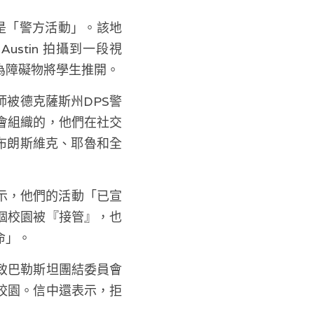
因是「警方活動」。該地
 Austin 
拍攝到一段視
為障礙物將學生推開。
被德克薩斯州DPS警
會組織的，他們在社交
布朗斯維克、耶魯和全
示，他們的活動「已宣
個校園被『接管』，也
命」。
致巴勒斯坦團結委員會
校園。信中還表示，拒