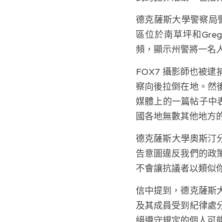
德克薩斯大學警察局警
區位於南草坪和Gre
頻，顯示州警將一名
FOX7 
攝影師也被逮
察向後拉倒在地。然
媒體上的一篇帖子中
國各地無數其他地方
德克薩斯大學奧斯汀
告意圖違反我們的政
不會讓抗議者以類似
信中提到，德克薩斯
及其成員受到紀律處
絕遵守規定的個人可