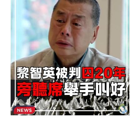
反華推手你要知
KOL 專欄
反華推手懶人包
民主派騙案十式
絕密法庭檔案
林淑芳專欄
反華推手起底
屈穎妍專欄
生活
醫院口岸爆炸案
美西霸凌內幕
朱庭萱專欄
屠龍小隊案
關於我們
吃喝玩指南
美西極權主義
莫綺琪專欄
黎智英案審訊
休閒好介紹
人才招聘
搜索
真相直擊
黃萬成專欄
支聯會案
親子
投稿熱線
繁體中文
極端暴恐實錄
招國偉專欄
35+顛覆案
花生仔漫畫週記
商戶合作
繁體中文
高松傑專欄
支持讚助
English