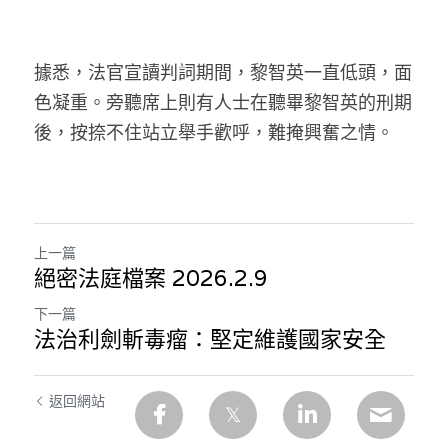
溫志倫專欄
汪明欣專欄
據悉，法官宣讀判詞期間，黎智英一直低頭，面
色凝重。旁聽席上則有人士在聽畢黎智英的刑期
張美雄專欄
後，按捺不住站立舉手歡呼，難掩興奮之情。
莊豪鋒專欄
香港科技專上書院｜專欄
上一篇
絕密法庭檔案 2026.2.9
下一篇
法治利劍斬毒瘤：堅定維護國家安全
返回網站