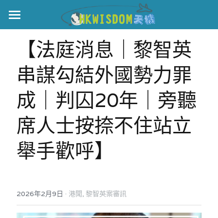
主頁
【法庭消息｜黎智英
世界盃
串謀勾結外國勢力罪
伊美戰爭
成｜判囚20年｜旁聽
黎智英案
席人士按捺不住站立
宏福火災
正本清源•黎智英案
舉手歡呼】
美西媒體謊言實錄
港聞
宏福‧革新
宏福苑聽證會
中國
宏福火災正視聽
國際
·
2026年2月9日
港聞,
黎智英案審訊
記錄．宏福苑火災
娛樂