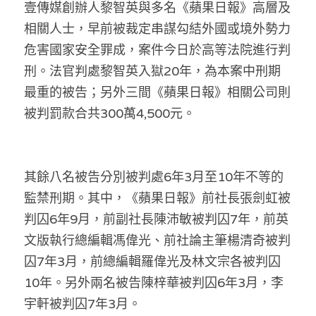
壹傳媒創辦人黎智英與多名《蘋果日報》高層及
林伯強專欄
條款及細則
相關人士，早前被裁定串謀勾結外國或境外勢力
馮煒光專欄
關於我們
危害國家安全罪成，案件今日於高等法院進行判
刑。法官判處黎智英入獄20年，為本案中刑期
趙處機專欄
最重的被告；另外三間《蘋果日報》相關公司則
KOL 精選
被判罰款合共300萬4,500元。
大衛sir專欄
曾子晴 - 晴深直說
其餘八名被告分別被判處6年3月至10年不等的
監禁刑期。其中，《蘋果日報》前社長張劍虹被
龔靜儀大律師專欄
判囚6年9月，前副社長陳沛敏被判囚7年，前英
陳貴春大律師專欄
文版執行總編輯馮偉光、前社論主筆楊清奇被判
囚7年3月，前總編輯羅偉光及林文宗各被判囚
陳子遷律師專欄
10年。另外兩名被告陳梓華被判囚6年3月，李
羅浚軒專欄
宇軒被判囚7年3月。