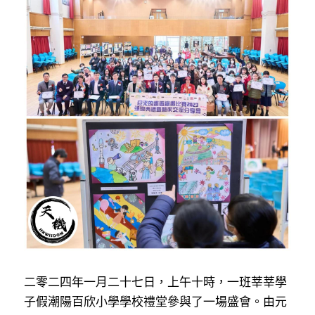
反華推手你要知
KOL 專欄
反華推手懶人包
民主派騙案十式
絕密法庭檔案
林淑芳專欄
反華推手起底
屈穎妍專欄
生活
醫院口岸爆炸案
美西霸凌內幕
朱庭萱專欄
屠龍小隊案
關於我們
吃喝玩指南
美西極權主義
莫綺琪專欄
黎智英案審訊
休閒好介紹
人才招聘
搜索
真相直擊
黃萬成專欄
支聯會案
親子
投稿熱線
繁體中文
極端暴恐實錄
招國偉專欄
35+顛覆案
花生仔漫畫週記
商戶合作
繁體中文
二零二四年一月二十七日，上午十時，一班莘莘學
高松傑專欄
支持讚助
English
子假潮陽百欣小學學校禮堂參與了一場盛會。由元