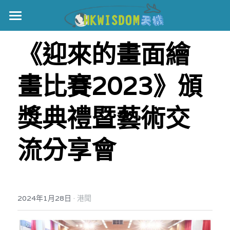
主頁
《迎來的畫面繪
世界盃
畫比賽2023》
頒
伊美戰爭
黎智英案
獎典禮暨藝術交
宏福火災
正本清源•黎智英案
流分享會
美西媒體謊言實錄
港聞
宏福‧革新
宏福苑聽證會
中國
·
2024年1月28日
港聞
宏福火災正視聽
國際
記錄．宏福苑火災
娛樂