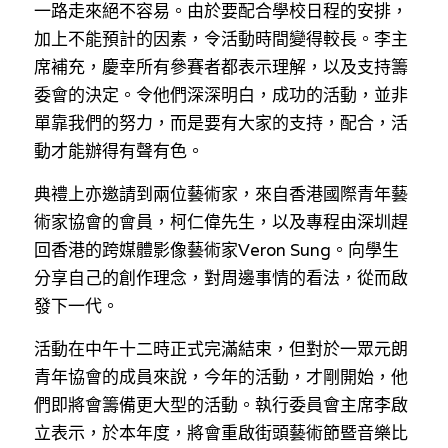
一路走來絕不容易。由於要配合學校日程的安排，
溫志倫專欄
加上不能預計的因素，令活動時間變得較長。李主
席補充，慶幸所有參賽者都表示理解，以及支持籌
汪明欣專欄
委會的決定。令他們深深明白，成功的活動，並非
張美雄專欄
單靠我們的努力，而是要有大家的支持，配合，活
動才能辦得有聲有色。
莊豪鋒專欄
典禮上亦邀請到兩位藝術家，來自香港國際青年藝
香港科技專上書院｜專欄
術家協會的會員，柯仁偉先生，以及專程由深圳趕
回香港的跨媒體影像藝術家Veron Sung。向學生
分享自己的創作理念，對周邊事情的看法，從而啟
發下一代。
活動在中午十二時正式完滿結束，但對於一眾元朗
青年協會的成員來說，今年的活動，才剛開始，他
們即將會籌備更大型的活動。執行委員會主席李啟
立表示，於本年度，將會重啟街頭藝術節暨音樂比