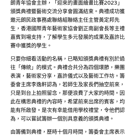
朗青年協會主辦，「迎來的畫面繪畫比賽2023」
林伯強專欄
條款及細則
頒獎典禮暨藝術交流分享會圓滿結束。典禮成功獲
馮煒光專欄
關於我們
邀元朗民政事務處聯絡組聯絡主任主管黃定邦先
生，香港國際青年藝術家協會劉正南副會長等主禮
趙處機專欄
嘉賓到場支持，了解學生多元發展的成果及嘉許比
KOL 精選
賽中獲獎的學生。
只要你細看活動的名稱，已略知頒獎典禮有別於過
大衛sir專欄
往「傳統」的模式。典禮合共分為四個環節，樂團
曾子晴 - 晴深直說
表演，藝術家分享，嘉許儀式以及藝術工作坊。籌
委會主席李逸軒認為，若師生及家長們抽空前來，
龔靜儀大律師專欄
只是到台上拍照留念，那便浪費了大家的時間。因
此在構思典禮的內容時，希望前來出席的賓客，均
陳貴春大律師專欄
能有所啟發。是次有幸能借用學校禮堂，令他們認
陳子遷律師專欄
為，可以嘗試籌辦一個別具意義的頒獎典禮。
羅浚軒專欄
由籌備到典禮，歷時十個月時間，籌委會主席表示