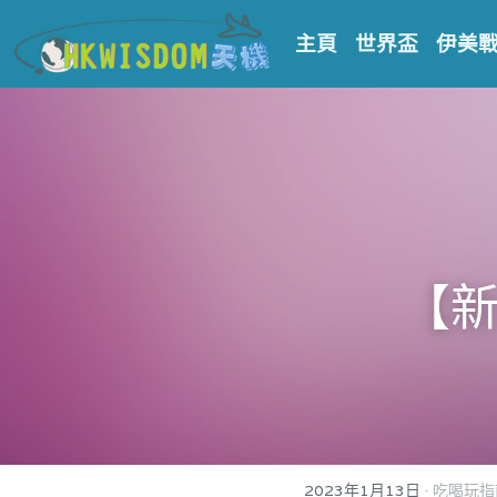
主頁
世界盃
伊美
【新
·
2023年1月13日
吃喝玩指