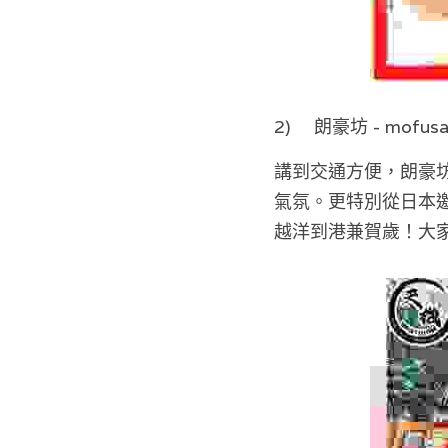
2)	朗豪坊 - mof
講到交通方便，朗豪
氣氛。更特別從日本邀請到
越洋到港兼賀歲！大家