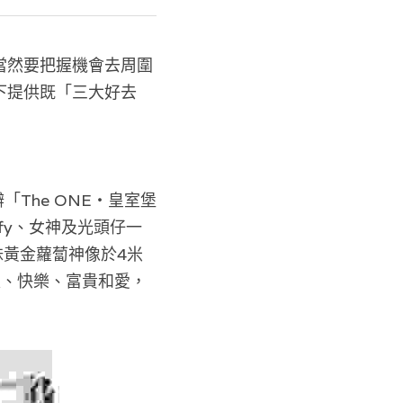
當然要把握機會去周圍
下提供既「三大好去
辦「The ONE‧皇室堡 
uffy、女神及光頭仔一
食妹黃金蘿蔔神像於4米
緊滿足、快樂、富貴和愛，