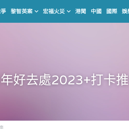
戰爭
黎智英案
宏福火災
港聞
中國
國際
娛
年好去處2023+打卡
南