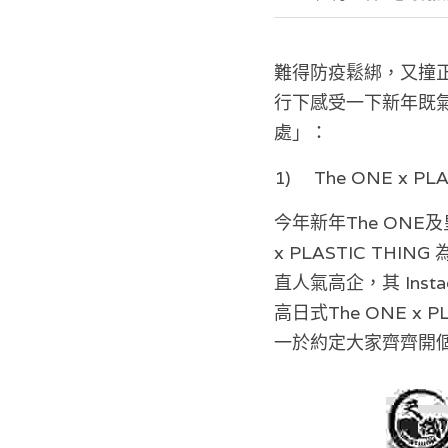
難得防疫鬆綁，又撞
行下感受一下新年既
處」：
1)	The ONE x 
今年新年The ONE及皇
x PLASTIC TH
直人氣高企，其 Inst
高日式The ONE 
一於約定大家齊齊開個