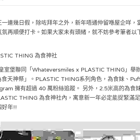
正一連幾日假，除咗拜年之外，新年唔通仲留喺屋企咩，
氣氛再順便打卡。如果大家未有頭緒，就不妨參考筆者以
PLASTIC THING 為食神社
室堡聯同「Whateversmiles x PLASTIC THING」舉
ING 為食天神祭」。PLASTIC THING系列角色，為食妹、P
agram 擁有超過 40 萬粉絲追蹤。 另外，2.5米高的為
x PLASTIC THING 為食神社內，寓意新一年必定能捉
好年!!