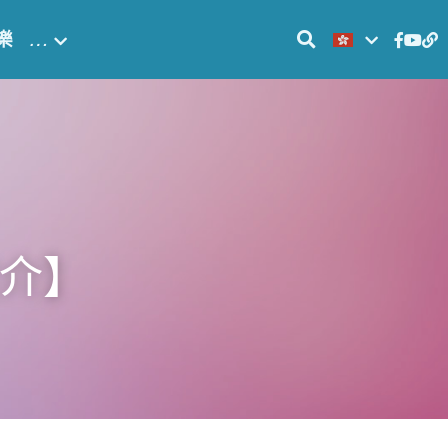
樂
…
推介】