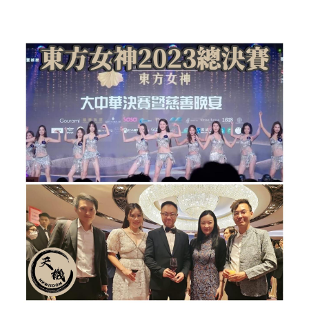
反華推手你要知
KOL 專欄
反華推手懶人包
民主派騙案十式
絕密法庭檔案
林淑芳專欄
反華推手起底
屈穎妍專欄
生活
醫院口岸爆炸案
美西霸凌內幕
朱庭萱專欄
屠龍小隊案
關於我們
吃喝玩指南
美西極權主義
莫綺琪專欄
黎智英案審訊
休閒好介紹
人才招聘
搜索
真相直擊
黃萬成專欄
支聯會案
親子
投稿熱線
繁體中文
極端暴恐實錄
招國偉專欄
35+顛覆案
花生仔漫畫週記
商戶合作
繁體中文
高松傑專欄
支持讚助
English