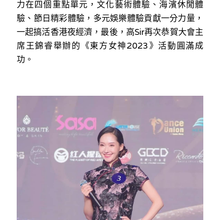
力在四個重點單元，文化藝術體驗、海濱休閒體
溫志倫專欄
驗、節日精彩體驗，多元娛樂體驗貢獻一分力量，
一起搞活香港夜經濟，最後，高Sir再次恭賀大會主
汪明欣專欄
席王錦睿舉辦的《東方女神2023》活動圓滿成
張美雄專欄
功。
莊豪鋒專欄
香港科技專上書院｜專欄