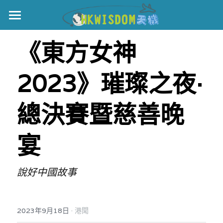
主頁
《東方女神
世界盃
2023》璀璨之夜·
伊美戰爭
黎智英案
總決賽暨慈善晚
宏福火災
正本清源•黎智英案
宴
美西媒體謊言實錄
港聞
宏福‧革新
說好中國故事
宏福苑聽證會
中國
宏福火災正視聽
國際
·
2023年9月18日
港聞
記錄．宏福苑火災
娛樂