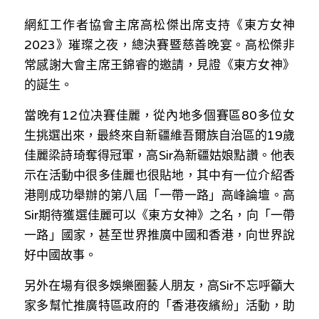
林伯強專欄
條款及細則
網紅工作者協會主席高松傑出席支持《東方女神
馮煒光專欄
關於我們
2023》璀璨之夜，總決賽暨慈善晚宴。高松傑非
常感謝大會主席王錦睿的邀請，見證《東方女神》
趙處機專欄
的誕生。
KOL 精選
當晚有12位决賽佳麗，從內地多個賽區80多位女
生挑選出來，最終來自新疆維吾爾族自治區的19歲
大衛sir專欄
佳麗梁詩琦奪得冠軍，高Sir為新疆姑娘點讚。他表
曾子晴 - 晴深直說
示在活動中很多佳麗也很貼地，其中有一位介紹香
港剛成功舉辦的第八屆「一帶一路」高峰論壇。高
龔靜儀大律師專欄
Sir期待獲選佳麗可以《東方女神》之名，向「一帶
一路」國家，甚至世界推廣中國和香港，向世界說
陳貴春大律師專欄
好中國故事。
陳子遷律師專欄
另外在場有很多娛樂圈藝人朋友，高Sir不忘呼籲大
羅浚軒專欄
家多幫忙推廣特區政府的「香港夜繽紛」活動，助