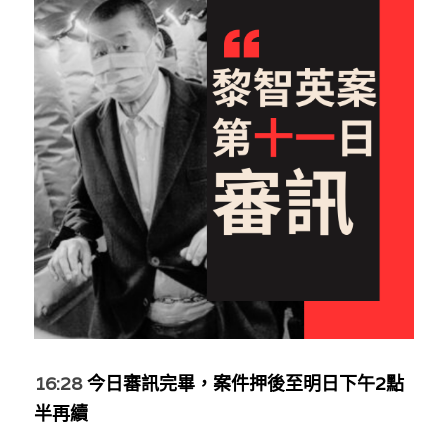
反華推手你要知
KOL 專欄
反華推手懶人包
民主派騙案十式
絕密法庭檔案
林淑芳專欄
反華推手起底
屈穎妍專欄
生活
醫院口岸爆炸案
美西霸凌內幕
朱庭萱專欄
屠龍小隊案
關於我們
吃喝玩指南
美西極權主義
莫綺琪專欄
黎智英案審訊
休閒好介紹
人才招聘
搜索
真相直擊
黃萬成專欄
支聯會案
親子
投稿熱線
繁體中文
極端暴恐實錄
招國偉專欄
35+顛覆案
花生仔漫畫週記
商戶合作
繁體中文
16:28 
今日審訊完畢，案件押後至明日下午2點
高松傑專欄
半再續
支持讚助
English