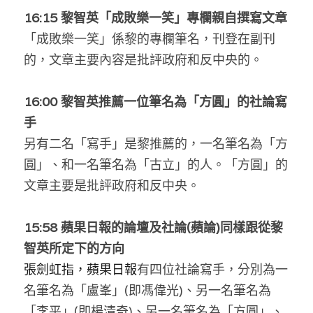
林伯強專欄
條款及細則
16:15 黎智英「成敗樂一笑」專欄親自撰寫文章
「成敗樂一笑」係黎的專欄筆名，刊登在副刊
馮煒光專欄
關於我們
的，文章主要內容是批評政府和反中央的。
趙處機專欄
16:00 
黎智英推薦一位筆名為「方圓」的社論寫
KOL 精選
手
大衛sir專欄
另有二名「寫手」是黎推薦的，一名筆名為「方
圓」、和一名筆名為「古立」的人。「方圓」的
曾子晴 - 晴深直說
文章主要是批評政府和反中央。
龔靜儀大律師專欄
15:58 蘋果日報的論壇及社論(蘋論)同樣跟從黎
陳貴春大律師專欄
智英所定下的方向
陳子遷律師專欄
張劍虹指，蘋果日報
有四位社論寫手，分別為
一
名筆名為「盧峯」(即馮偉光)、另一名筆名為
羅浚軒專欄
「李平」(即楊清奇)、另一名筆名為「方圓」、