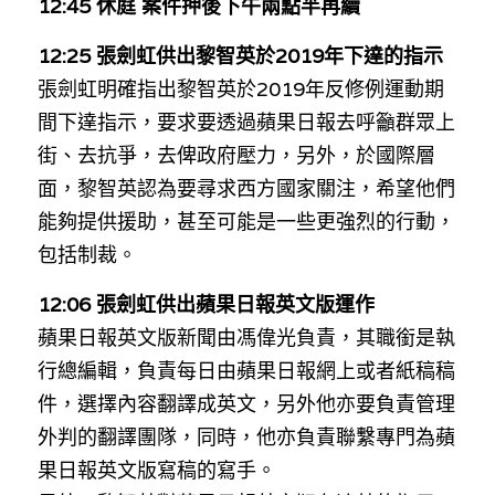
12:45 休庭 案件押後下午兩點半再續
12:25 張劍虹供出黎智英於2019年下達的指示
張劍虹明確指出黎智英於2019年反修例運動期
間下達指示，要求要透過蘋果日報去呼籲群眾上
街、去抗爭，去俾政府壓力，另外，於國際層
面，黎智英認為要尋求西方國家關注，希望他們
能夠提供援助，甚至可能是一些更強烈的行動，
包括制裁。
12:06 張劍虹供出蘋果日報英文版運作
蘋果日報英文版新聞由馮偉光負責，其職銜是執
行總編輯​，負責每日由蘋果日報網上或者紙稿稿
件，選擇內容翻譯成英文，另外他亦要負責管理
外判的翻譯團隊，同時，他亦負責聯繫專門為蘋
果日報英文版寫稿的寫手。