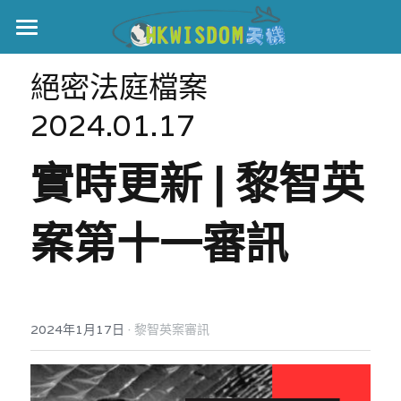
主頁
絕密法庭檔案 
世界盃
2024.01.17
伊美戰爭
實時更新 | 黎智英
黎智英案
案第十一審訊
宏福火災
正本清源•黎智英案
美西媒體謊言實錄
港聞
宏福‧革新
宏福苑聽證會
中國
·
2024年1月17日
黎智英案審訊
宏福火災正視聽
國際
記錄．宏福苑火災
娛樂