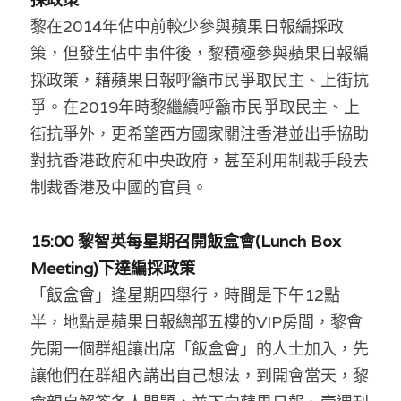
黎在2014年佔中前較少參與蘋果日報編採政
策，但發生佔中事件後，黎積極參與蘋果日報編
採政策，藉蘋果日報呼籲市民爭取民主、上街抗
爭。在2019年時黎繼續
呼籲市民爭取民主、上
街抗爭外，更
希望西方國家關注香港並出手協助
對抗香港政府和中央政府，甚至利用制裁手段去
制裁香港及中國的官員。
15:00 黎智英每星期召開飯盒會(Lunch Box 
Meeting)下達編採政策
「飯盒會」逢星期四舉行，時間是下午12點
半，地點是蘋果日報總部五樓的VIP房間，黎會
先開一個群組讓出席「飯盒會」的人士加入，先
讓他們在群組內講出自己想法，到開會當天，黎