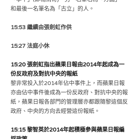
溫志倫專欄
和最後一名筆名為「古立」的人。
汪明欣專欄
15:53 繼續由張劍虹作供
張美雄專欄
15:27 法庭小休
莊豪鋒專欄
香港科技專上書院｜專欄
15:20 張劍虹指出蘋果日報由2014年起成為一
份反政府及對抗中央的報紙
黎非常投入於2014年佔中事件上，而蘋果日報
亦由佔中事件後成為一份反政府、對抗中央的報
紙，蘋果日報各部門的管理層亦都跟隨黎這個反
政府、中央的方向去經營這份報紙。
15:15 黎智英於2014年起積極參與蘋果日報編
採政策