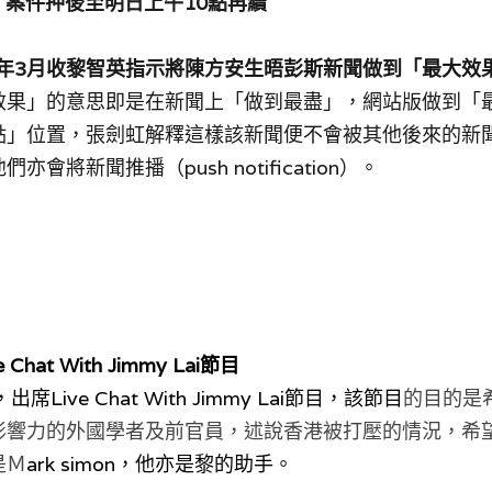
，案件押後至明日上午10點再續
9年3月收黎智英指示將陳方安生晤彭斯新聞做到「最大效
效果」的意思即是在新聞上「做到最盡」，網站版做到「
點」位置，張劍虹解釋這樣該新聞便不會被其他後來的新
會將新聞推播（push notification）。
hat With Jimmy Lai節目
出席Live Chat With Jimmy Lai節目，該節目
的目的是
影響力的外國學者及前官員，述說香港被打壓的情況，希
是Ｍ
ark simon，他亦是黎的助手。