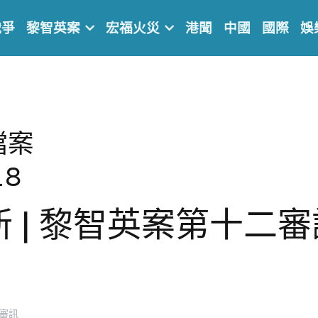
戰爭
黎智英案
宏福火災
港聞
中國
國際
娛
案 
18
 | 黎智英案第十二審
審訊