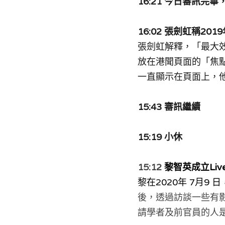
16:21 
今日審訊完畢
16:02 
張劍虹稱201
張劍虹解釋，「最大
放在港聞頁面的「焦
一直顯示在頁面上，他們亦
15:43 
審訊繼續
15:19 小休
15:12 
黎智英成立Live C
黎在2020年 7月9 日，
後，透過訪談一些有
請學者及前官員的人