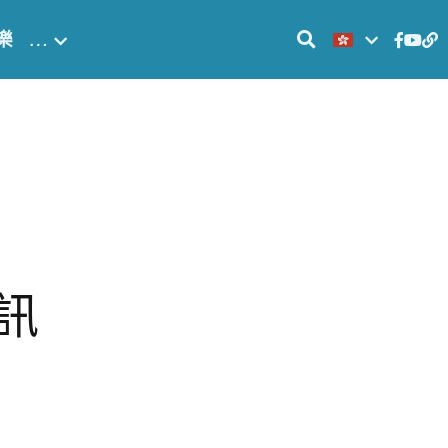
樂
…
訊