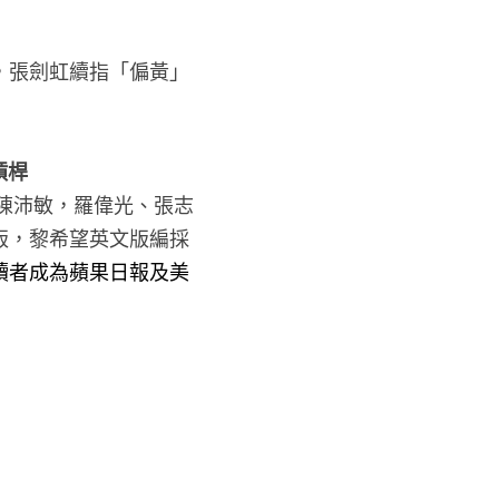
，張劍虹續指「偏黃」
槓桿
、陳沛敏，羅偉光、張志
版，
黎希望英文版編採
讀者成為蘋果日報及美