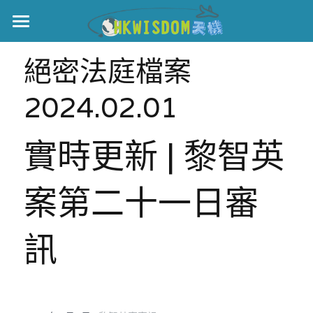
主頁
絕密法庭檔案
世界盃
2024.02.01
伊美戰爭
實時更新 | 黎智英
黎智英案
宏福火災
正本清源•黎智英案
案第二十一日審
美西媒體謊言實錄
港聞
宏福‧革新
訊
宏福苑聽證會
中國
宏福火災正視聽
國際
記錄．宏福苑火災
娛樂