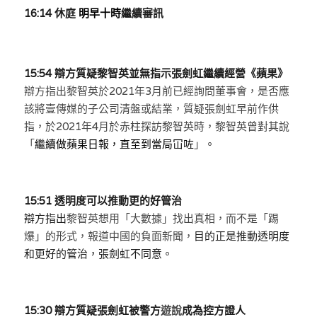
林伯強專欄
條款及細則
16:14 休庭 
明早十時
繼續審訊
馮煒光專欄
關於我們
趙處機專欄
15:54 
辯方質疑
黎智英並無指示張劍虹繼續經營《蘋果》
辯方指出黎智英於2021年3月前已經詢問董事會，是否應
KOL 精選
該將壹傳媒的子公司清盤或結業，質疑張劍虹早前作供
指，於2021年4月於赤柱探訪黎智英時，黎智英曾對其說
大衛sir專欄
「
繼續做蘋果日報，直至到當局冚咗
」
。
曾子晴 - 晴深直說
15:51 
透明度可以推動更
的
好管治
龔靜儀大律師專欄
辯方
指出
黎智英想用「大數據」找出真相，而不是「踢
陳貴春大律師專欄
爆」的形式，報道中國的負面新聞，
目的正
是
推動透明度
和
更好的管治
，張劍虹
不同意
。
陳子遷律師專欄
羅浚軒專欄
15:30 辯方質疑張劍虹被警方
遊說
成為控方證人