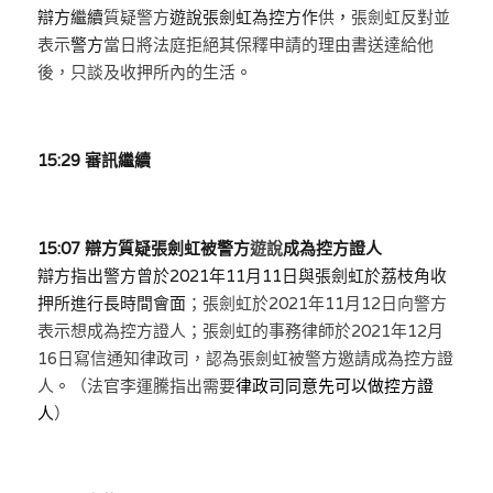
辯方繼續
質疑警方
遊說張劍虹為控方作
供
，
張劍虹反對並
溫志倫專欄
表示
警方
當日將法庭拒絕其保釋申請的理由書送達給他
後，只談及收押所內的生活
。
汪明欣專欄
張美雄專欄
15:29 審訊繼續
莊豪鋒專欄
香港科技專上書院｜專欄
15:07 辯方質疑張劍虹被警方
遊說
成為控方證人
辯方指出警方曾於2021年11月11日與張劍虹於荔枝角收
押所進行長時間會面
；張劍虹於2021年11月12日向警方
表示想成為控方證人；張劍虹的事務律師於2021年12月
16日寫信通知律政司，
認為
張劍虹被警方邀請成為控方證
人
。
（法官李運騰指出需要
律政司同意先可以做控方證
人
）