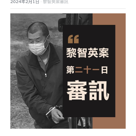
·
2024年2月1日
黎智英案審訊
反華推手你要知
KOL 專欄
反華推手懶人包
民主派騙案十式
絕密法庭檔案
林淑芳專欄
反華推手起底
屈穎妍專欄
生活
醫院口岸爆炸案
美西霸凌內幕
朱庭萱專欄
屠龍小隊案
關於我們
吃喝玩指南
美西極權主義
莫綺琪專欄
黎智英案審訊
休閒好介紹
人才招聘
搜索
真相直擊
黃萬成專欄
支聯會案
親子
投稿熱線
繁體中文
極端暴恐實錄
招國偉專欄
35+顛覆案
花生仔漫畫週記
商戶合作
繁體中文
高松傑專欄
支持讚助
English