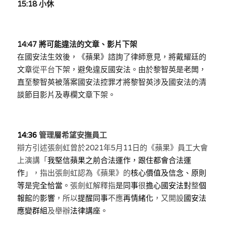
15:18 小休
14:47 將可能違法
的
文章、影片下架
在
國安法生效後
，《蘋果》
諮詢
了
律師
意見
，將
戴耀廷
的
文章
從平台
下架，
避免
違反國安法
。
由於
黎智英是老闆，
直至黎智英被落案國安法控罪
才
將
黎智英涉及國安法的清
談節目影片及專欄文章下架。
14:36 
管理層希望安撫員工
辯方引述張劍虹曾於2021年5月11日的《蘋果》員工大會
上演講「
我堅信蘋果之前合法運作，跟住都會合法運
作
」
，指出張劍虹
認為《蘋果》的
核心價值及信念、原則
等
是
完全恰當
。
張劍虹
解釋指
是
同事
很
擔心國安法對
整
個
報館
的
影響
，
所以
提醒同事
不應
再情緒化
，
又開設
國安法
應變群組
及舉辦
法律講座
。